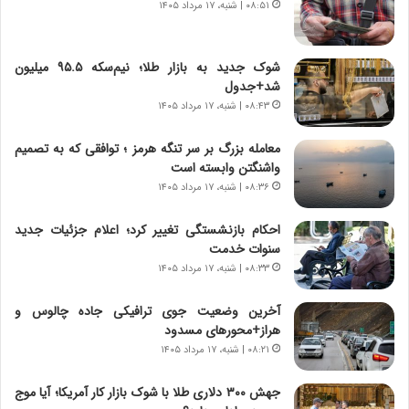
۰۸:۵۱ | شنبه، ۱۷ مرداد ۱۴۰۵
ی
ا
ر
ی
ا
ر
شوک جدید به بازار طلا؛ نیم‌سکه ۹۵.۵ میلیون
ن
ا
شد+جدول
|
ن
ا
۰۸:۴۳ | شنبه، ۱۷ مرداد ۱۴۰۵
د
ع
ر
ت
پ
معامله بزرگ بر سر تنگه هرمز ؛ توافقی که به تصمیم
م
ی
واشنگتن وابسته است
ا
ح
۰۸:۳۶ | شنبه، ۱۷ مرداد ۱۴۰۵
د
م
م
ل
احکام بازنشستگی تغییر کرد؛ اعلام جزئیات جدید
ر
ه
سنوات خدمت
د
آ
۰۸:۳۳ | شنبه، ۱۷ مرداد ۱۴۰۵
م
م
ه
ر
آخرین وضعیت جوی ترافیکی جاده چالوس و
ن
ی
هراز+محورهای مسدود
و
ک
۰۸:۲۱ | شنبه، ۱۷ مرداد ۱۴۰۵
ز
ا
ا
ی
جهش ۳۰۰ دلاری طلا با شوک بازار کار آمریکا؛ آیا موج
ز
ی