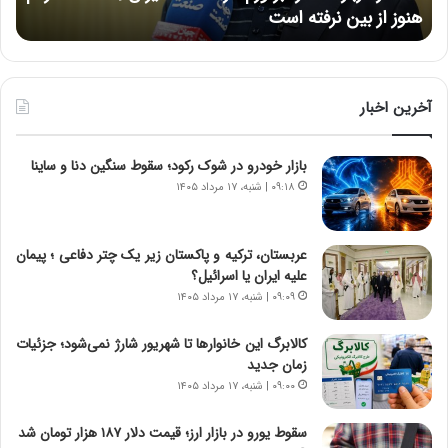
هنوز از بین نرفته است
از ش
ر
ش‌
ه
ه
خ
ا
ط
ی
ر
ی
آخرین اخبار
ا
ا
ب
ز
بازار خودرو در شوک رکود؛ سقوط سنگین دنا و ساینا
ر
س
ت
ا
۰۹:۱۸ | شنبه، ۱۷ مرداد ۱۴۰۵
و
خ
ر
ت
م
م
عربستان، ترکیه و پاکستان زیر یک چتر دفاعی ؛ پیمان
د
ا
علیه ایران یا اسرائیل؟
ر
ن‌
۰۹:۰۹ | شنبه، ۱۷ مرداد ۱۴۰۵
ا
ه
ق
ا
کالابرگ این خانوارها تا شهریور شارژ نمی‌شود؛ جزئیات
ت
ی
زمان جدید
ص
ا
۰۹:۰۰ | شنبه، ۱۷ مرداد ۱۴۰۵
ا
ت
د
ا
سقوط یورو در بازار ارز؛ قیمت دلار ۱۸۷ هزار تومان شد
ا
ق