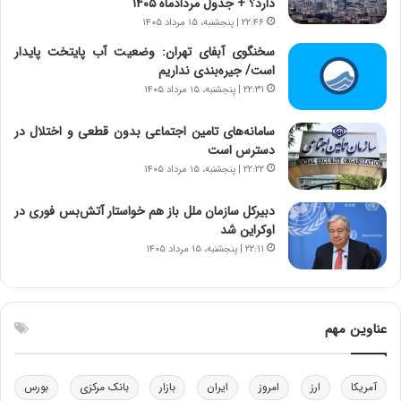
دارد؟ + جدول مردادماه ۱۴۰۵
ی
ن
۲۲:۴۶ | پنجشنبه، ۱۵ مرداد ۱۴۰۵
ر
س
ا
ت
سخنگوی آبفای تهران: وضعیت آب پایتخت پایدار
ن‌
ه
است/ جیره‌بندی نداریم
خ
د
۲۲:۳۱ | پنجشنبه، ۱۵ مرداد ۱۴۰۵
و
ر
د
م
سامانه‌های تامین اجتماعی بدون قطعی و اختلال در
ر
ق
دسترس است
و
ا
۲۲:۲۲ | پنجشنبه، ۱۵ مرداد ۱۴۰۵
ب
ب
ر
ل
دبیرکل سازمان ملل باز هم خواستار آتش‌بس فوری در
ا
چ
اوکراین شد
ی
ن
۲۲:۱۱ | پنجشنبه، ۱۵ مرداد ۱۴۰۵
ت
ی
و
ن
ل
ق
ی
د
عناوین مهم
د
ر
خ
ت
و
ی
د
ب
آمریکا
ارز
امروز
ایران
بازار
بانک مرکزی
بورس