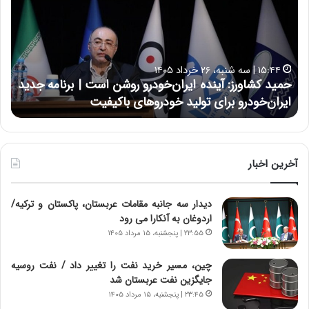
ی
ی
د
ن
ک
ع
ش
ل
ا
ا
۱۵:۴۴ | سه شنبه، ۲۶ خرداد ۱۴۰۵
و
ی
حمید کشاورز: آینده ایران‌خودرو روشن است | برنامه جدید
ح
ر
ی
ایران‌خودرو برای تولید خودروهای باکیفیت
ن
ز
:
:
د
آ
ر
ی
ط
ن
و
آخرین اخبار
د
ل
ه
ت
دیدار سه جانبه مقامات عربستان، پاکستان و ترکیه/
ا
ا
اردوغان به آنکارا می رود
ی
ر
ر
ی
۲۳:۵۵ | پنجشنبه، ۱۵ مرداد ۱۴۰۵
ا
خ
ن‌
ا
چین، مسیر خرید نفت را تغییر داد / نفت روسیه
خ
ی
جایگزین نفت عربستان شد
و
ر
۲۳:۴۵ | پنجشنبه، ۱۵ مرداد ۱۴۰۵
د
ا