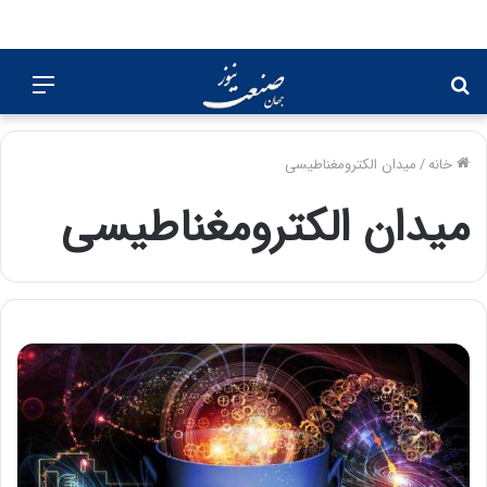
جستجو
منو
برای
خانه
/
میدان الکترومغناطیسی
میدان الکترومغناطیسی