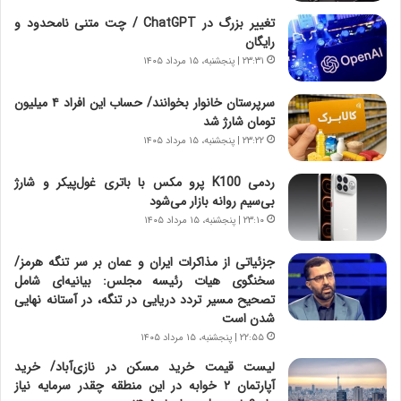
ر
ن
تغییر بزرگ در ChatGPT / چت متنی نامحدود و
و
،
رایگان
ر
ه
۲۳:۳۱ | پنجشنبه، ۱۵ مرداد ۱۴۰۵
و
ی
ش
چ
سرپرستان خانوار بخوانند/ حساب این افراد ۴ میلیون
ن
گ
تومان شارژ شد
ا
ا
۲۳:۲۲ | پنجشنبه، ۱۵ مرداد ۱۴۰۵
س
ه
ت
ج
ردمی K100 پرو مکس با باتری غول‌پیکر و شارژ
|
ز
بی‌سیم روانه بازار می‌شود
ب
ا
ر
۲۳:۱۰ | پنجشنبه، ۱۵ مرداد ۱۴۰۵
ی
ن
ن
ا
ج
جزئیاتی از مذاکرات ایران و عمان بر سر تنگه هرمز/
م
ن
سخنگوی هیات رئیسه مجلس: بیانیه‌ای شامل
ه
گ
تصحیح مسیر تردد دریایی در تنگه، در آستانه نهایی
ج
،
شدن است
د
ن
۲۲:۵۵ | پنجشنبه، ۱۵ مرداد ۱۴۰۵
ی
ت
لیست قیمت خرید مسکن در نازی‌آباد/ خرید
د
و
آپارتمان ۲ خوابه در این منطقه چقدر سرمایه نیاز
ا
ا