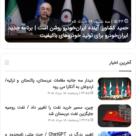
ک
ع
ش
ل
ا
ا
۱۵:۴۴ | سه شنبه، ۲۶ خرداد ۱۴۰۵
و
ی
حمید کشاورز: آینده ایران‌خودرو روشن است | برنامه جدید
ح
ر
ی
ایران‌خودرو برای تولید خودروهای باکیفیت
ن
ز
:
:
د
آ
ر
ی
ط
ن
و
آخرین اخبار
د
ل
ه
ت
دیدار سه جانبه مقامات عربستان، پاکستان و ترکیه/
ا
ا
اردوغان به آنکارا می رود
ی
ر
ر
ی
۲۳:۵۵ | پنجشنبه، ۱۵ مرداد ۱۴۰۵
ا
خ
ن‌
ا
چین، مسیر خرید نفت را تغییر داد / نفت روسیه
خ
ی
جایگزین نفت عربستان شد
و
ر
۲۳:۴۵ | پنجشنبه، ۱۵ مرداد ۱۴۰۵
د
ا
ر
ن
تغییر بزرگ در ChatGPT / چت متنی نامحدود و