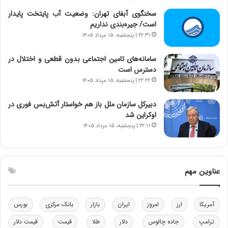
ر
س
ا
ت
سخنگوی آبفای تهران: وضعیت آب پایتخت پایدار
ن‌
ه
است/ جیره‌بندی نداریم
خ
د
۲۲:۳۱ | پنجشنبه، ۱۵ مرداد ۱۴۰۵
و
ر
د
م
سامانه‌های تامین اجتماعی بدون قطعی و اختلال در
ر
ق
دسترس است
و
ا
۲۲:۲۲ | پنجشنبه، ۱۵ مرداد ۱۴۰۵
ب
ب
ر
ل
دبیرکل سازمان ملل باز هم خواستار آتش‌بس فوری در
ا
چ
اوکراین شد
ی
ن
۲۲:۱۱ | پنجشنبه، ۱۵ مرداد ۱۴۰۵
ت
ی
و
ن
ل
ق
ی
د
عناوین مهم
د
ر
خ
ت
و
ی
د
ب
آمریکا
ارز
امروز
ایران
بازار
بانک مرکزی
بورس
ر
ا
ترامپ
جاده چالوس
دلار
طلا
قیمت
قیمت دلار
و
ی