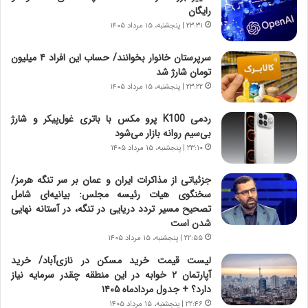
و
،
رایگان
ر
ه
۲۳:۳۱ | پنجشنبه، ۱۵ مرداد ۱۴۰۵
و
ی
ش
چ
سرپرستان خانوار بخوانند/ حساب این افراد ۴ میلیون
ن
گ
تومان شارژ شد
ا
ا
۲۳:۲۲ | پنجشنبه، ۱۵ مرداد ۱۴۰۵
س
ه
ت
ج
ردمی K100 پرو مکس با باتری غول‌پیکر و شارژ
|
ز
بی‌سیم روانه بازار می‌شود
ب
ا
ر
۲۳:۱۰ | پنجشنبه، ۱۵ مرداد ۱۴۰۵
ی
ن
ن
ا
ج
جزئیاتی از مذاکرات ایران و عمان بر سر تنگه هرمز/
م
ن
سخنگوی هیات رئیسه مجلس: بیانیه‌ای شامل
ه
گ
تصحیح مسیر تردد دریایی در تنگه، در آستانه نهایی
ج
،
شدن است
د
ن
۲۲:۵۵ | پنجشنبه، ۱۵ مرداد ۱۴۰۵
ی
ت
لیست قیمت خرید مسکن در نازی‌آباد/ خرید
د
و
آپارتمان ۲ خوابه در این منطقه چقدر سرمایه نیاز
ا
ا
دارد؟ + جدول مردادماه ۱۴۰۵
ی
ن
۲۲:۴۶ | پنجشنبه، ۱۵ مرداد ۱۴۰۵