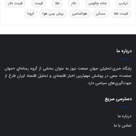
د
ب
ترامپ
جاده چالوس
دلار
طلا
قیمت
قیمت دلار
ر
ا
قیمت طلا
مسکن
هواشناسی
پیش بینی هوا
کرونا
و
ی
ه
س
ا
ت
ی
د
ب
ا
درباره ما
ک
ی
ف
پایگاه خبری-تحلیلی جهان صنعت نیوز به عنوان بخشی از گروه رسانه‌ای «جهان
ی
صنعت» سعی در پوشش مهم‌ترین اخبار اقتصادی و تحلیل اقتصاد ایران فارغ از
ت
جهت‌گیری‌های سیاسی دارد.
دسترسی سریع
درباره ما
تماس با ما