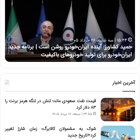
م
س
ی
ی
د
ن
ک
ع
ش
ل
ا
ا
۱۵:۴۴ | سه شنبه، ۲۶ خرداد ۱۴۰۵
و
ی
حمید کشاورز: آینده ایران‌خودرو روشن است | برنامه جدید
ح
ر
ی
ایران‌خودرو برای تولید خودروهای باکیفیت
ن
ز
:
:
د
آ
ر
ی
ط
ن
و
آخرین اخبار
د
ل
ه
ت
قیمت نفت صعودی ماند؛ تنش در تنگه هرمز برنت را
ا
ا
۸۳ دلار کرد
ی
ر
ر
ی
۲۳:۵۵ | جمعه، ۱۶ مرداد ۱۴۰۵
ا
خ
ن‌
ا
شوک به مشمولان کالابرگ؛ زمان شارژ تغییر
خ
ی
کرد+تاریخ جدید