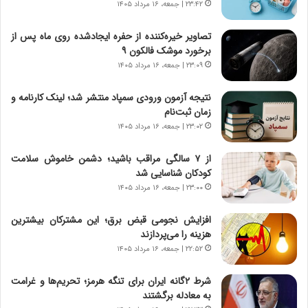
و
ر
۲۳:۴۲ | جمعه، ۱۶ مرداد ۱۴۰۵
د
ا
ر
ن
تصاویر خیره‌کننده از حفره ایجادشده روی ماه پس از
و
،
برخورد موشک فالکون ۹
ر
ه
۲۳:۰۹ | جمعه، ۱۶ مرداد ۱۴۰۵
و
ی
ش
چ
نتیجه آزمون ورودی سمپاد منتشر شد؛ لینک کارنامه و
ن
گ
زمان ثبت‌نام
ا
ا
۲۳:۰۲ | جمعه، ۱۶ مرداد ۱۴۰۵
س
ه
ت
ج
از ۷ سالگی مراقب باشید؛ دشمن خاموش سلامت
|
ز
کودکان شناسایی شد
ب
ا
ر
۲۳:۰۰ | جمعه، ۱۶ مرداد ۱۴۰۵
ی
ن
ن
ا
ج
افزایش نجومی قبض برق؛ این مشترکان بیشترین
م
ن
هزینه را می‌پردازند
ه
گ
۲۲:۵۲ | جمعه، ۱۶ مرداد ۱۴۰۵
ج
،
د
ن
شرط ۲گانه ایران برای تنگه هرمز؛ تحریم‌ها و غرامت
ی
ت
به معادله برگشتند
د
و