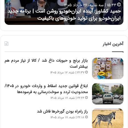
ا
ا
۱۵:۴۴ | سه شنبه، ۲۶ خرداد ۱۴۰۵
و
ی
حمید کشاورز: آینده ایران‌خودرو روشن است | برنامه جدید
ح
ر
ی
ایران‌خودرو برای تولید خودروهای باکیفیت
ن
ز
:
:
د
آ
ر
ی
ط
ن
و
آخرین اخبار
د
ل
ه
ت
بازار برنج و حبوبات داغ شد / کالا از نیاز مردم هم
ا
ا
بیشتر است
ی
ر
ر
ی
۲۲:۳۷ | شنبه، ۱۷ مرداد ۱۴۰۵
ا
خ
ن‌
ا
ابلاغ قوانین جدید اسقاط و واردات خودرو در ۱۴۰۵/
خ
ی
محدودیت تردد و سوخت‌رسانی به فرسوده‌ها
و
ر
۲۲:۲۶ | شنبه، ۱۷ مرداد ۱۴۰۵
د
ا
ر
ن
راز راه‌راه بودن گورخرها فاش شد
و
،
۲۲:۱۸ | شنبه، ۱۷ مرداد ۱۴۰۵
ر
ه
و
ی