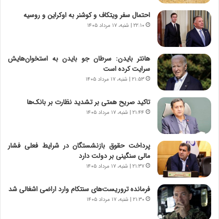
ش
چ
احتمال سفر ویتکاف و کوشنر به اوکراین و روسیه
ن
گ
۲۲:۱۰ | شنبه، ۱۷ مرداد ۱۴۰۵
ا
ا
س
ه
ت
ج
هانتر بایدن: سرطان جو بایدن به استخوان‌هایش
|
ز
سرایت کرده است
ب
ا
ر
۲۱:۵۳ | شنبه، ۱۷ مرداد ۱۴۰۵
ی
ن
ن
ا
ج
تاکید صریح همتی بر تشدید نظارت بر بانک‌ها
م
ن
۲۱:۴۴ | شنبه، ۱۷ مرداد ۱۴۰۵
ه
گ
ج
،
د
ن
پرداخت حقوق بازنشستگان در شرایط فعلی فشار
ی
ت
مالی سنگینی بر دولت دارد
د
و
۲۱:۳۷ | شنبه، ۱۷ مرداد ۱۴۰۵
ا
ا
ی
ن
فرمانده تروریست‌های سنتکام وارد اراضی اشغالی شد
ر
س
۲۱:۳۰ | شنبه، ۱۷ مرداد ۱۴۰۵
ا
ت
ن‌
ه