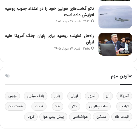
خ
د
ناتو گشت‌های هوایی خود را در امتداد جنوب روسیه
و
ر
افزایش داده است
د
م
۲۱:۲۲ | شنبه، ۱۷ مرداد ۱۴۰۵
ر
ق
و
ا
ب
ب
راه‌حل نماینده روسیه برای پایان جنگ آمریکا علیه
ر
ل
ایران
ا
چ
۲۱:۱۵ | شنبه، ۱۷ مرداد ۱۴۰۵
ی
ن
ت
ی
و
ن
ل
ق
عناوین مهم
ی
د
د
ر
خ
ت
آمریکا
ارز
امروز
ایران
بازار
بانک مرکزی
بورس
و
ی
د
ب
ترامپ
جاده چالوس
دلار
طلا
قیمت
قیمت دلار
ر
ا
قیمت طلا
مسکن
هواشناسی
پیش بینی هوا
کرونا
و
ی
ه
س
ا
ت