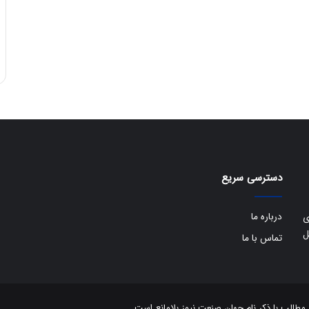
ی
ف
ی
ت
دسترسی سریع
درباره ما
ی
ل
تماس با ما
الب با ذکر نام جهان صنعت نیوز بلامانع است.