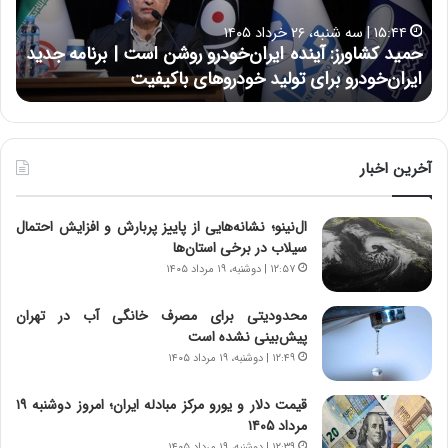
ا
ا
۱۵:۴۴ | سه شنبه، ۲۶ خرداد ۱۴۰۵
و
ی
حمید کشاورز: آینده ایران‌خودرو روشن است | برنامه جدید
ح
ر
ی
ایران‌خودرو برای تولید خودروهای باکیفیت
ن
ز
:
:
د
آ
ر
ی
ط
ن
و
آخرین اخبار
د
ل
ه
ت
ال‌نینو؛ نشانه‌هایی از پاییز پربارش و افزایش احتمال
ا
ا
سیلاب در برخی استان‌ها
ی
ر
ر
ی
۱۲:۵۷ | دوشنبه، ۱۹ مرداد ۱۴۰۵
ا
خ
ن‌
ا
محدودیتی برای مصرف خانگی آب در تهران
خ
ی
پیش‌بینی نشده است
و
ر
۱۲:۴۹ | دوشنبه، ۱۹ مرداد ۱۴۰۵
د
ا
ر
ن
قیمت دلار و یورو مرکز مبادله ایران؛ امروز دوشنبه ۱۹
و
،
مرداد ۱۴۰۵
ر
ه
۱۲:۳۹ | دوشنبه، ۱۹ مرداد ۱۴۰۵