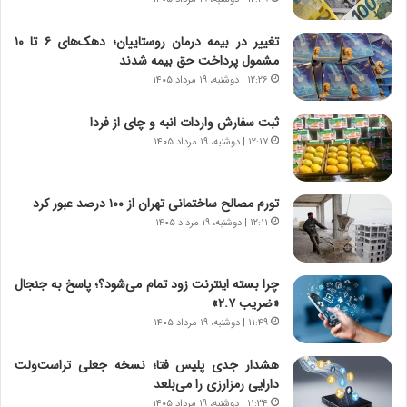
و
ی
ش
چ
تغییر در بیمه درمان روستاییان؛ دهک‌های ۶ تا ۱۰
ن
گ
مشمول پرداخت حق بیمه شدند
ا
ا
۱۲:۲۶ | دوشنبه، ۱۹ مرداد ۱۴۰۵
س
ه
ت
ج
ثبت سفارش واردات انبه و چای از فردا
|
ز
ب
۱۲:۱۷ | دوشنبه، ۱۹ مرداد ۱۴۰۵
ا
ر
ی
ن
ن
ا
ج
تورم مصالح ساختمانی تهران از ۱۰۰ درصد عبور کرد
م
ن
۱۲:۱۱ | دوشنبه، ۱۹ مرداد ۱۴۰۵
ه
گ
ج
،
د
ن
چرا بسته اینترنت زود تمام می‌شود؟؛ پاسخ به جنجال
ی
ت
«ضریب ۲.۷»
د
و
۱۱:۴۹ | دوشنبه، ۱۹ مرداد ۱۴۰۵
ا
ا
ی
ن
هشدار جدی پلیس فتا؛ نسخه جعلی تراست‌ولت
ر
س
دارایی رمزارزی را می‌بلعد
ا
ت
۱۱:۳۴ | دوشنبه، ۱۹ مرداد ۱۴۰۵