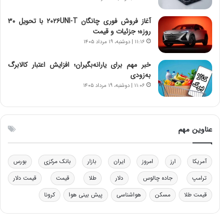
ن‌
ه
خ
د
آغاز فروش فوری چانگان ۲۰۲۶UNI-T با تحویل ۳۰
و
ر
روزه؛ جزئیات و قیمت
د
م
۱۱:۱۶ | دوشنبه، ۱۹ مرداد ۱۴۰۵
ر
ق
و
ا
ب
ب
خبر مهم برای یارانه‌بگیران؛ افزایش اعتبار کالابرگ
ر
ل
به‌زودی
ا
چ
۱۱:۰۶ | دوشنبه، ۱۹ مرداد ۱۴۰۵
ی
ن
ت
ی
و
ن
ل
ق
عناوین مهم
ی
د
د
ر
خ
ت
آمریکا
ارز
امروز
ایران
بازار
بانک مرکزی
بورس
و
ی
د
ب
ترامپ
جاده چالوس
دلار
طلا
قیمت
قیمت دلار
ر
ا
قیمت طلا
مسکن
هواشناسی
پیش بینی هوا
کرونا
و
ی
ه
س
ا
ت