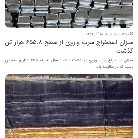
۱۷:۰۰ | سه شنبه، ۱۸ آذر ۱۳۹۹
میزان استخراج سرب و روی از سطح ۶۵۵.۸ هزار تن
گذشت
میزان استخراج سرب وروی در هشت ماهه امسال به رقم ۶۵۵ هزار و ۸۵۰ تن
رسید که در مقایسه با…