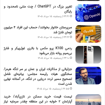
ق
ا
تغییر بزرگ در ChatGPT / چت متنی نامحدود و
ت
ی
رایگان
ص
ا
۲۳:۳۱ | پنجشنبه، ۱۵ مرداد ۱۴۰۵
ا
ت
د
ا
سرپرستان خانوار بخوانند/ حساب این افراد ۴ میلیون
ا
ق
تومان شارژ شد
ی
ا
۲۳:۲۲ | پنجشنبه، ۱۵ مرداد ۱۴۰۵
ر
ی
ا
ر
ردمی K100 پرو مکس با باتری غول‌پیکر و شارژ
ن
ا
بی‌سیم روانه بازار می‌شود
|
ن
ا
۲۳:۱۰ | پنجشنبه، ۱۵ مرداد ۱۴۰۵
د
ع
ر
ت
پ
جزئیاتی از مذاکرات ایران و عمان بر سر تنگه هرمز/
م
ی
سخنگوی هیات رئیسه مجلس: بیانیه‌ای شامل
ا
ح
تصحیح مسیر تردد دریایی در تنگه، در آستانه نهایی
د
م
شدن است
م
ل
۲۲:۵۵ | پنجشنبه، ۱۵ مرداد ۱۴۰۵
ر
ه
لیست قیمت خرید مسکن در نازی‌آباد/ خرید
د
آ
آپارتمان ۲ خوابه در این منطقه چقدر سرمایه نیاز
م
م