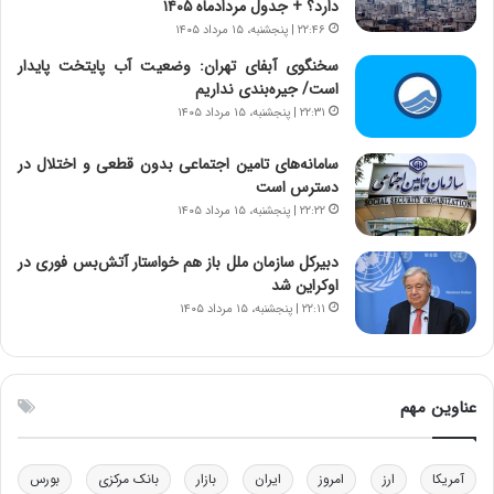
دارد؟ + جدول مردادماه ۱۴۰۵
ه
ر
۲۲:۴۶ | پنجشنبه، ۱۵ مرداد ۱۴۰۵
ن
ی
و
ک
سخنگوی آبفای تهران: وضعیت آب پایتخت پایدار
ز
ا
است/ جیره‌بندی نداریم
ا
ی
۲۲:۳۱ | پنجشنبه، ۱۵ مرداد ۱۴۰۵
ز
ی
ب
–
سامانه‌های تامین اجتماعی بدون قطعی و اختلال در
ی
ص
دسترس است
ن
ه
۲۲:۲۲ | پنجشنبه، ۱۵ مرداد ۱۴۰۵
ن
ی
ر
و
دبیرکل سازمان ملل باز هم خواستار آتش‌بس فوری در
ف
ن
اوکراین شد
ت
ی
۲۲:۱۱ | پنجشنبه، ۱۵ مرداد ۱۴۰۵
ه
|
ا
د
س
ب
ت
ی
عناوین مهم
ر
ک
ل
ا
آمریکا
ارز
امروز
ایران
بازار
بانک مرکزی
بورس