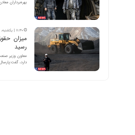
بهره‌برداران معاد
ا
و
ر
م
ی
۱۱:۳۰ | یکشنبه، ۳۱ فروردین ۱۳۹۹
ا
ن
رسید
ه
؛
ب
دارد، گفت:پارسال
ا
ز
ن
د
ه
پ
ن
ه
ا
ن
ی