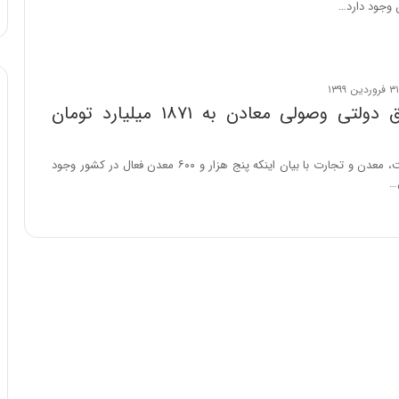
ن وجود دارد…
:
آ
ی
ن
د
ه
میزان حقوق دولتی وصولی معادن به ۱۸۷۱ میلیارد تومان
ا
ی
ر
معاون وزیر صنعت، معدن و تجارت با بیان اینکه پنج هزار و ۶۰۰ معدن فعال در کشور وجود
ا
…
ن‌
خ
و
د
ر
و
ر
و
ش
ن
ا