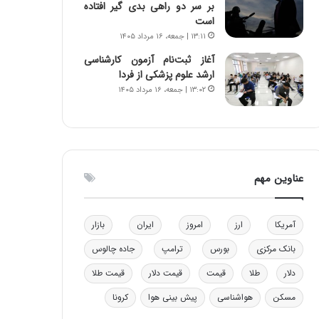
بر سر دو راهی بدی گیر افتاده
ا
ن
است
ب
ن
۱۳:۱۱ | جمعه، ۱۶ مرداد ۱۴۰۵
ل
ر
چ
ف
آغاز ثبت‌نام‌ آزمون کارشناسی
ن
ت
ارشد علوم پزشکی از فردا
ی
ه
۱۳:۰۲ | جمعه، ۱۶ مرداد ۱۴۰۵
ن
ا
ق
س
د
ت
ر
ت
عناوین مهم
ی
ب
ا
ی
آمریکا
ارز
امروز
ایران
بازار
س
بانک مرکزی
بورس
ترامپ
جاده چالوس
ت
د
دلار
طلا
قیمت
قیمت دلار
قیمت طلا
مسکن
هواشناسی
پیش بینی هوا
کرونا