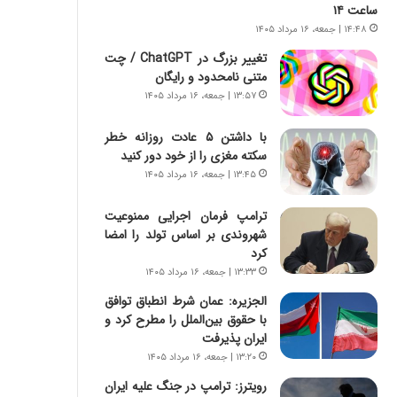
ه
ر
ساعت ۱۴
ج
ا
۱۴:۴۸ | جمعه، ۱۶ مرداد ۱۴۰۵
ز
ن
تغییر بزرگ در ChatGPT / چت
ا
|
متنی نامحدود و رایگان
ی
ا
ن
۱۳:۵۷ | جمعه، ۱۶ مرداد ۱۴۰۵
ع
ج
ت
ن
م
با داشتن ۵ عادت روزانه خطر
گ
ا
سکته مغزی را از خود دور کنید
،
د
۱۳:۴۵ | جمعه، ۱۶ مرداد ۱۴۰۵
ن
م
ت
ر
ترامپ فرمان اجرایی ممنوعیت
و
د
شهروندی بر اساس تولد را امضا
ا
م
کرد
ن
ه
۱۳:۳۳ | جمعه، ۱۶ مرداد ۱۴۰۵
س
ن
الجزیره: عمان شرط انطباق توافق
ت
و
با حقوق بین‌الملل را مطرح کرد و
ه
ز
ایران پذیرفت
د
ا
ر
ز
۱۳:۲۰ | جمعه، ۱۶ مرداد ۱۴۰۵
م
ب
رویترز: ترامپ در جنگ علیه ایران
ق
ی