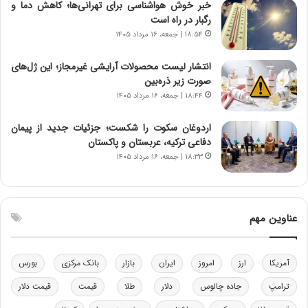
خبر خوش هواشناسی برای تهرانی‌ها؛ کاهش دما و
ر
س
رگبار در راه است
ا
ت
۱۸:۵۴ | جمعه، ۱۶ مرداد ۱۴۰۵
ن‌
ه
خ
د
انتشار لیست محصولات آرایشی غیرمجاز؛ این ژل‌های
و
ر
صورت زیر ذره‌بین
د
م
۱۸:۴۴ | جمعه، ۱۶ مرداد ۱۴۰۵
ر
ق
و
ا
ب
ب
اردوغان سکوت را شکست؛ جزئیات جدید از پیمان
ر
ل
دفاعی ترکیه، عربستان و پاکستان
ا
چ
۱۸:۳۳ | جمعه، ۱۶ مرداد ۱۴۰۵
ی
ن
ت
ی
و
ن
ل
ق
عناوین مهم
ی
د
د
ر
خ
ت
آمریکا
ارز
امروز
ایران
بازار
بانک مرکزی
بورس
و
ی
د
ب
ترامپ
جاده چالوس
دلار
طلا
قیمت
قیمت دلار
ر
ا