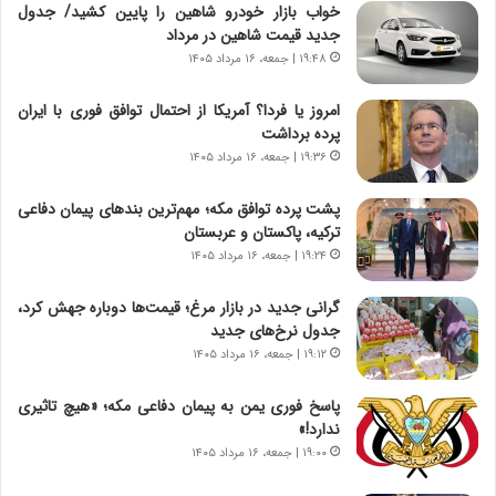
ر
ن
خواب بازار خودرو شاهین را پایین کشید/ جدول
و
،
جدید قیمت شاهین در مرداد
ر
ه
۱۹:۴۸ | جمعه، ۱۶ مرداد ۱۴۰۵
و
ی
ش
چ
امروز یا فردا؟ آمریکا از احتمال توافق فوری با ایران
ن
گ
پرده برداشت
ا
ا
۱۹:۳۶ | جمعه، ۱۶ مرداد ۱۴۰۵
س
ه
ت
ج
پشت پرده توافق مکه؛ مهم‌ترین بندهای پیمان دفاعی
|
ز
ترکیه، پاکستان و عربستان
ب
ا
ر
۱۹:۲۴ | جمعه، ۱۶ مرداد ۱۴۰۵
ی
ن
ن
ا
ج
گرانی جدید در بازار مرغ؛ قیمت‌ها دوباره جهش کرد،
م
ن
جدول نرخ‌های جدید
ه
گ
۱۹:۱۲ | جمعه، ۱۶ مرداد ۱۴۰۵
ج
،
د
ن
پاسخ فوری یمن به پیمان دفاعی مکه؛ «هیچ تاثیری
ی
ت
ندارد!»
د
و
۱۹:۰۰ | جمعه، ۱۶ مرداد ۱۴۰۵
ا
ا
ی
ن