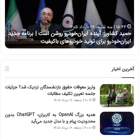
د
ن
ک
ع
ش
ل
ا
ا
۱۵:۴۴ | سه شنبه، ۲۶ خرداد ۱۴۰۵
و
ی
حمید کشاورز: آینده ایران‌خودرو روشن است | برنامه جدید
ح
ر
ی
ایران‌خودرو برای تولید خودروهای باکیفیت
ن
ز
:
:
د
آ
ر
ی
ط
ن
و
آخرین اخبار
د
ل
ه
ت
واریز معوقات حقوق بازنشستگان نزدیک شد؟ جزئیات
ا
ا
جلسه تعیین تکلیف مطالبات
ی
ر
ر
ی
۲۰:۱۲ | جمعه، ۱۶ مرداد ۱۴۰۵
ا
خ
ن‌
ا
هدیه بزرگ OpenAI به کاربران؛ ChatGPT بدون
خ
ی
محدودیت پیام و با مدل جدید می‌آید
و
ر
۲۰:۰۰ | جمعه، ۱۶ مرداد ۱۴۰۵
د
ا