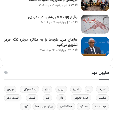
ا
ت
۲۲:۳۸ | چهارشنبه، ۱۴ مرداد ۱۴۰۵
ن‌
ه
خ
د
وقوع زلزله ۵.۵ ریشتری در اندونزی
و
ر
۲۲:۲۹ | چهارشنبه، ۱۴ مرداد ۱۴۰۵
د
م
ر
ق
و
ا
ب
ب
سازمان ملل: طرف‌ها را به مذاکره درباره تنگه هرمز
ر
ل
تشویق می‌کنیم
ا
چ
۲۲:۱۸ | چهارشنبه، ۱۴ مرداد ۱۴۰۵
ی
ن
ت
ی
و
ن
ل
ق
عناوین مهم
ی
د
د
ر
خ
ت
آمریکا
ارز
امروز
ایران
بازار
بانک مرکزی
بورس
و
ی
د
ب
ترامپ
جاده چالوس
دلار
طلا
قیمت
قیمت دلار
ر
ا
قیمت طلا
مسکن
هواشناسی
پیش بینی هوا
کرونا
و
ی