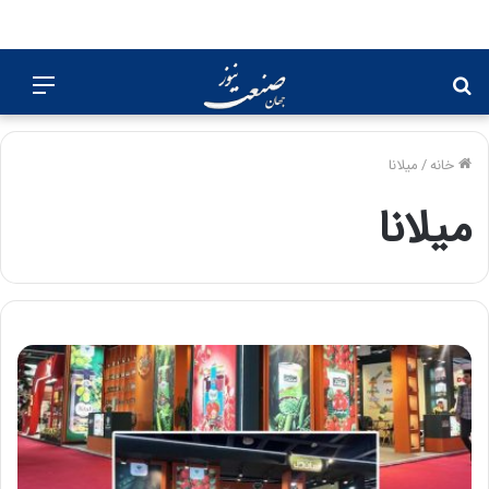
جستجو
منو
برای
خانه
/
میلانا
میلانا