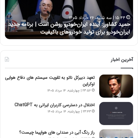
ک
ع
ش
ل
ا
ا
۱۵:۴۴ | سه شنبه، ۲۶ خرداد ۱۴۰۵
و
ی
حمید کشاورز: آینده ایران‌خودرو روشن است | برنامه جدید
ح
ر
ی
ایران‌خودرو برای تولید خودروهای باکیفیت
ن
ز
:
:
د
آ
ر
ی
ط
ن
و
آخرین اخبار
د
ل
ه
ت
تعهد دبیرکل ناتو به تقویت سیستم های دفاع هوایی
ا
ا
اوکراین
ی
ر
ر
ی
۲۳:۵۶ | چهارشنبه، ۱۴ مرداد ۱۴۰۵
ا
خ
ن‌
ا
اختلال در دسترسی کاربران ایرانی به ChatGPT
خ
ی
۲۳:۴۳ | چهارشنبه، ۱۴ مرداد ۱۴۰۵
و
ر
د
ا
ر
ن
راز رنگ آبی در صندلی های هواپیما چیست؟
و
،