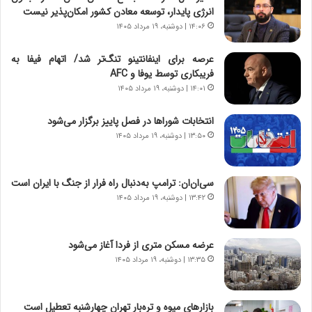
و
،
انرژی پایدار، توسعه معادن کشور امکان‌پذیر نیست
ر
ه
۱۴:۰۶ | دوشنبه، ۱۹ مرداد ۱۴۰۵
و
ی
ش
چ
عرصه برای اینفانتینو تنگ‌تر شد/ اتهام فیفا به
ن
گ
فریبکاری توسط یوفا و AFC
ا
ا
۱۴:۰۱ | دوشنبه، ۱۹ مرداد ۱۴۰۵
س
ه
ت
ج
انتخابات شوراها در فصل پاییز برگزار می‌شود
|
ز
ب
۱۳:۵۰ | دوشنبه، ۱۹ مرداد ۱۴۰۵
ا
ر
ی
ن
ن
ا
ج
سی‌ان‌ان: ترامپ به‌دنبال راه فرار از جنگ با ایران است
م
ن
۱۳:۴۲ | دوشنبه، ۱۹ مرداد ۱۴۰۵
ه
گ
ج
،
د
ن
عرضه مسکن متری از فردا آغاز می‌شود
ی
ت
۱۳:۳۵ | دوشنبه، ۱۹ مرداد ۱۴۰۵
د
و
ا
ا
ی
ن
بازارهای میوه و تره‌بار تهران چهارشنبه تعطیل است