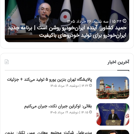
ک
ع
ش
ل
ا
ا
۱۵:۴۴ | سه شنبه، ۲۶ خرداد ۱۴۰۵
و
ی
حمید کشاورز: آینده ایران‌خودرو روشن است | برنامه جدید
ح
ر
ی
ایران‌خودرو برای تولید خودروهای باکیفیت
ن
ز
:
:
د
آ
ر
ی
ط
ن
و
آخرین اخبار
د
ل
ه
ت
پالایشگاه تهران بنزین یورو ۵ تولید می‌کند + جزئیات
ا
ا
ی
ر
۱۴:۲۲ | دوشنبه، ۱۹ مرداد ۱۴۰۵
ر
ی
ا
خ
ن‌
ا
بقائی: اوکراین جبران نکند، جبران می‌کنیم
خ
ی
۱۴:۱۵ | دوشنبه، ۱۹ مرداد ۱۴۰۵
و
ر
د
ا
ر
ن
مدیرعامل شرکت مجتمع معادن مس تکنار: بدون