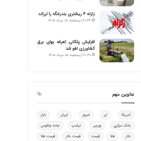
و
ا
ب
ب
زلزله ۴ ریشتری بندرلنگه را لرزاند
ر
ل
۲۰:۳۶ | پنجشنبه، ۱۵ مرداد ۱۴۰۵
ا
چ
ی
ن
ت
ی
افزایش پلکانی تعرفه بهای برق
و
ن
کشاورزی لغو شد
ل
ق
۲۰:۳۰ | پنجشنبه، ۱۵ مرداد ۱۴۰۵
ی
د
د
ر
خ
ت
و
ی
د
ب
ر
ا
عناوین مهم
و
ی
ه
س
ا
ت
آمریکا
ارز
امروز
ایران
بازار
ی
د
ب
بانک مرکزی
بورس
ترامپ
جاده چالوس
ا
دلار
طلا
قیمت
قیمت دلار
قیمت طلا
ک