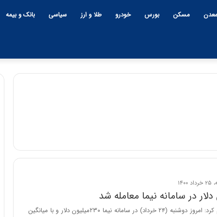
عدن
مسکن
بورس
خودرو
طلا و ارز
سیاسی
بانک و بیمه
چ
ی
ن
و
ب
ح
ر
۱۲:۱۸ | دوشنبه، ۱۸ اسفند ۱۴۰۴
ا
چین و بحران خاورمیانه؛ بازند
ن
پنهان یا برنده بزرگ؟
بانک مرکزی اعلام کرد: امروز دوشنبه (۲۴ خرداد) در سامانه نیما ۲۳۰میلیون دلار و با میانگین
خ