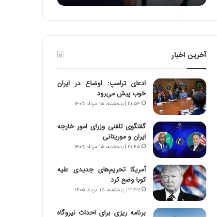
:
د
آ
ر
ی
ط
ن
و
د
ل
آخرین اخبار
ه
ت
ا
ا
ی
ر
ادعای ترامپ: اوضاع در ایران
ر
ی
خوب پیش می‌رود
ا
خ
۲۱:۵۴ | پنجشنبه، ۱۵ مرداد ۱۴۰۵
ن‌
ا
خ
ی
گفتگوی تلفنی وزرای امور خارجه
و
ر
ایران و موریتانی
د
ا
۲۱:۴۵ | پنجشنبه، ۱۵ مرداد ۱۴۰۵
ر
ن
و
،
ر
ه
آمریکا تحریم‌های جدیدی علیه
و
ی
کوبا وضع کرد
ش
چ
۲۱:۳۷ | پنجشنبه، ۱۵ مرداد ۱۴۰۵
ن
گ
ا
ا
برنامه ریزی برای احداث نیروگاه