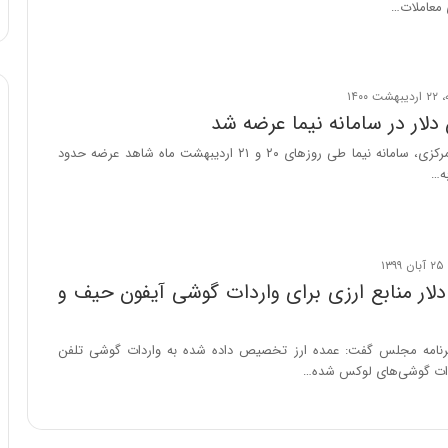
 معاملات…
ا
و
ر
م
ی
ا
ن
طبق اعلام بانک مرکزی، سامانه نیما طی روزهای ٢٠ و ٢١ اردیبهشت ماه شاهد عرضه حدود
ه
؛
ب
ا
ز
ن
د
ن دلار منابع ارزی برای واردات گوشی آیفون حیف و
ه
پ
ن
نامه مجلس گفت: عمده ارز تخصیص داده شده به واردات گوشی تلفن
ه
ات گوشی‌های لوکس ‌شده…
ا
ن
ی