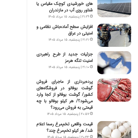
س
ه
های خورشیدی کوچک مقیاس یا
ت
ج
شناور روی آب در مازندران
|
ز
۲۱:۲۹ | پنجشنبه، ۱۵ مرداد ۱۴۰۵
ب
ا
افزایش سطح آماده‌باش نظامی و
ر
ی
امنیتی در عراق
ن
ن
ا
۲۱:۲۱ | پنجشنبه، ۱۵ مرداد ۱۴۰۵
ج
م
ن
ه
گ
جزئیات جدید از طرح راهبردی
ج
،
امنیت تنگه هرمز
د
ن
۲۱:۱۰ | پنجشنبه، ۱۵ مرداد ۱۴۰۵
ی
ت
د
و
پرده‌برداری از ماجرای فروش
ا
ا
گوشت بوفالو در فروشگاه‌های
ی
ن
کشور/ گوشت بوفالو از کجا وارد
ر
س
می‌شود؟/ هر کیلو بوفالو با چه
ا
ت
قیمتی به فروش می‌رود؟
ن‌
ه
۲۰:۵۷ | پنجشنبه، ۱۵ مرداد ۱۴۰۵
خ
د
قیمت واقعی تخم‌مرغ رسما اعلام
و
ر
شد/ هر کیلو تخم‌مرغ چند؟
د
م
ر
ق
۲۰:۴۴ | پنجشنبه، ۱۵ مرداد ۱۴۰۵