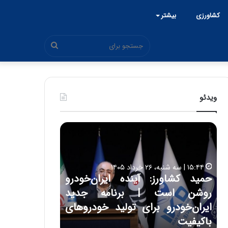
کشاورزی
بیشتر
جستجو
برای
ویدئو
ح
ح
م
س
ی
ی
د
ن
۱۵:۴۴ | سه شنبه، ۲۶ خرداد ۱۴۰۵
ک
ع
حمید کشاورز: آینده ایران‌خودرو
ش
ل
۱۷:۳۹ | سه شنبه، ۲۲ اردیبهشت ۱۴۰۵
روشن است | برنامه جدید
حسین علایی: 
ا
ا
و
ی
ه
ایران‌خودرو برای تولید خودروهای
هیچگاه جز ای
ر
ی
باکیفیت
مقابل چنین ق
ز
: