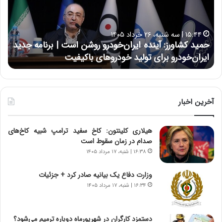
ک
ع
ش
ل
ا
ا
۱۵:۴۴ | سه شنبه، ۲۶ خرداد ۱۴۰۵
و
ی
حمید کشاورز: آینده ایران‌خودرو روشن است | برنامه جدید
ح
ر
ی
ایران‌خودرو برای تولید خودروهای باکیفیت
ن
ز
:
:
د
آ
ر
ی
ط
ن
و
آخرین اخبار
د
ل
ه
ت
هیلاری کلینتون: کاخ سفید ترامپ شبیه کاخ‌های
ا
ا
صدام در زمان سقوط است
ی
ر
ر
ی
۱۶:۳۸ | شنبه، ۱۷ مرداد ۱۴۰۵
ا
خ
ن‌
ا
وزارت دفاع یک بیانیه صادر کرد + جزئیات
خ
ی
۱۶:۳۴ | شنبه، ۱۷ مرداد ۱۴۰۵
و
ر
د
ا
ر
ن
دستمزد کارگران در شهریورماه دوباره ترمیم می‌شود؟