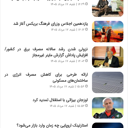
و
،
۱۶:۲۹ | شنبه، ۱۷ مرداد ۱۴۰۵
ر
ه
و
ی
ش
چ
یازدهمین اجلاس وزرای فرهنگ بریکس آغاز شد
ن
گ
۱۶:۱۲ | شنبه، ۱۷ مرداد ۱۴۰۵
ا
ا
س
ه
ت
ج
نزولی شدن رشد سالانه مصرف برق در کشور/
|
ز
افزایش پاداش گزارش ماینر غیرمجاز
ب
ا
ر
۱۶:۰۲ | شنبه، ۱۷ مرداد ۱۴۰۵
ی
ن
ن
ا
ج
ارائه طرحی برای کاهش مصرف انرژی در
م
ن
ساختمان‌های مسکونی
ه
گ
۱۵:۵۶ | شنبه، ۱۷ مرداد ۱۴۰۵
ج
،
د
ن
اوزجان بیزاتی با استقلال تمدید کرد
ی
ت
۱۵:۵۲ | شنبه، ۱۷ مرداد ۱۴۰۵
د
و
ا
ا
ی
ن
استارلینک اروپایی چه زمان وارد بازار می‌شود؟
ر
س