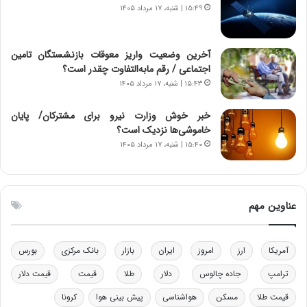
۱۵:۴۹ | شنبه، ۱۷ مرداد ۱۴۰۵
ا
ت
ن‌
ه
خ
د
آخرین وضعیت واریز معوقات بازنشستگان تامین
و
ر
اجتماعی / رقم مابه‌التفاوت چقدر است؟
د
م
۱۵:۴۳ | شنبه، ۱۷ مرداد ۱۴۰۵
ر
ق
و
ا
ب
ب
خبر خوش وزارت نیرو برای مشترکان/ پایان
ر
ل
خاموشی‌ها نزدیک است؟
ا
چ
۱۵:۴۰ | شنبه، ۱۷ مرداد ۱۴۰۵
ی
ن
ت
ی
و
ن
ل
ق
عناوین مهم
ی
د
د
ر
خ
ت
آمریکا
ارز
امروز
ایران
بازار
بانک مرکزی
بورس
و
ی
د
ب
ترامپ
جاده چالوس
دلار
طلا
قیمت
قیمت دلار
ر
ا
قیمت طلا
مسکن
هواشناسی
پیش بینی هوا
کرونا
و
ی