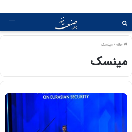
جستجو
منو
برای
خانه
/
مینسک
مینسک