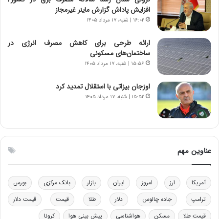
ر
س
افزایش پاداش گزارش ماینر غیرمجاز
ا
ت
۱۶:۰۲ | شنبه، ۱۷ مرداد ۱۴۰۵
ن‌
ه
خ
د
ارائه طرحی برای کاهش مصرف انرژی در
و
ر
ساختمان‌های مسکونی
د
م
۱۵:۵۶ | شنبه، ۱۷ مرداد ۱۴۰۵
ر
ق
و
ا
ب
ب
اوزجان بیزاتی با استقلال تمدید کرد
ر
ل
۱۵:۵۲ | شنبه، ۱۷ مرداد ۱۴۰۵
ا
چ
ی
ن
ت
ی
و
ن
ل
ق
عناوین مهم
ی
د
د
ر
خ
ت
آمریکا
ارز
امروز
ایران
بازار
بانک مرکزی
بورس
و
ی
د
ب
ترامپ
جاده چالوس
دلار
طلا
قیمت
قیمت دلار
ر
ا
قیمت طلا
مسکن
هواشناسی
پیش بینی هوا
کرونا