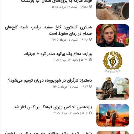
فولاد مبارکه به پروژه‌های انتقال آب بازگشت
و
،
۱۶:۵۸ | شنبه، ۱۷ مرداد ۱۴۰۵
ر
ه
و
ی
ش
چ
هیلاری کلینتون: کاخ سفید ترامپ شبیه کاخ‌های
ن
گ
صدام در زمان سقوط است
ا
ا
۱۶:۳۸ | شنبه، ۱۷ مرداد ۱۴۰۵
س
ه
ت
ج
وزارت دفاع یک بیانیه صادر کرد + جزئیات
|
ز
ب
۱۶:۳۴ | شنبه، ۱۷ مرداد ۱۴۰۵
ا
ر
ی
ن
ن
ا
ج
دستمزد کارگران در شهریورماه دوباره ترمیم می‌شود؟
م
ن
۱۶:۲۹ | شنبه، ۱۷ مرداد ۱۴۰۵
ه
گ
ج
،
د
ن
یازدهمین اجلاس وزرای فرهنگ بریکس آغاز شد
ی
ت
۱۶:۱۲ | شنبه، ۱۷ مرداد ۱۴۰۵
د
و
ا
ا
ی
ن
نزولی شدن رشد سالانه مصرف برق در کشور/