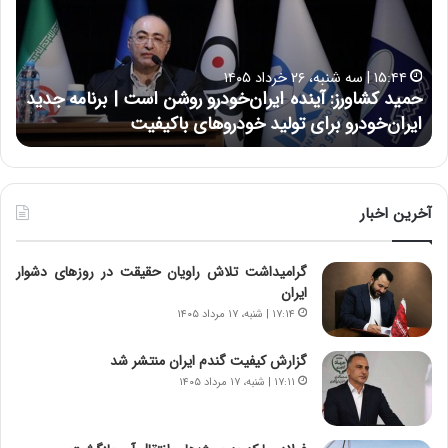
د
ن
ک
ع
ش
ل
ا
ا
۱۵:۴۴ | سه شنبه، ۲۶ خرداد ۱۴۰۵
و
ی
حمید کشاورز: آینده ایران‌خودرو روشن است | برنامه جدید
ح
ر
ی
ایران‌خودرو برای تولید خودروهای باکیفیت
ن
ز
:
:
د
آ
ر
ی
ط
ن
و
آخرین اخبار
د
ل
ه
ت
گرامیداشت تلاش راویان حقیقت در روزهای دشوار
ا
ا
ایران
ی
ر
ر
ی
۱۷:۱۴ | شنبه، ۱۷ مرداد ۱۴۰۵
ا
خ
ن‌
ا
گزارش کیفیت گندم ایران منتشر شد
خ
ی
۱۷:۱۱ | شنبه، ۱۷ مرداد ۱۴۰۵
و
ر
د
ا
ر
ن