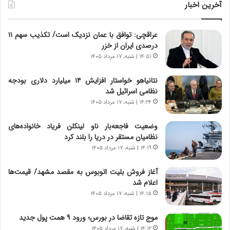
ن
و
آخرین اخبار
د
ل
ه
ت
عراقچی: توافق با عمان نزدیک است/ تکذیب سهم ۱۱
ا
ا
درصدی ایران از خزر
ی
ر
ر
ی
۱۴:۵۱ | شنبه، ۱۷ مرداد ۱۴۰۵
ا
خ
ن‌
ا
نتانیاهو خواستار افزایش ۱۴ میلیارد دلاری بودجه
خ
ی
نظامی اسرائیل شد
و
ر
۱۴:۲۴ | شنبه، ۱۷ مرداد ۱۴۰۵
د
ا
ر
ن
وضعیت فاجعه‌بار ناو لینکلن فریاد خانواده‌های
و
،
نظامیان مستقر در دریا را بلند کرد
ر
ه
۱۴:۱۹ | شنبه، ۱۷ مرداد ۱۴۰۵
و
ی
ش
چ
آغاز فروش بلیت اتوبوس به مقصد مشهد/ قیمت‌ها
ن
گ
اعلام شد
ا
ا
۱۴:۱۵ | شنبه، ۱۷ مرداد ۱۴۰۵
س
ه
ت
ج
موج تازه تقاضا در بورس؛ ورود ۹ همت پول جدید
|
ز
ب
۱۴:۱۲ | شنبه، ۱۷ مرداد ۱۴۰۵
ا