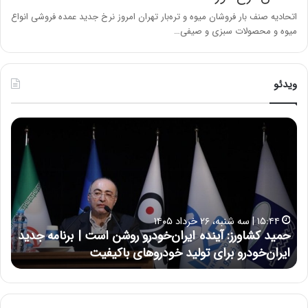
اتحادیه صنف بار فروشان میوه و تره‌بار تهران امروز نرخ جدید عمده فروشی انواع
میوه و محصولات سبزی و صیفی…
ویدئو
ح
ح
م
س
ی
ی
د
ن
ک
ع
ش
ل
ا
ا
۱۵:۴۴ | سه شنبه، ۲۶ خرداد ۱۴۰۵
و
ی
حمید کشاورز: آینده ایران‌خودرو روشن است | برنامه جدید
ح
ر
ی
ایران‌خودرو برای تولید خودروهای باکیفیت
ن
ز
:
:
د
آ
ر
ی
ط