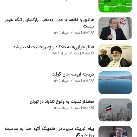
ر
ی
ن
ن
ا
ج
عراقچی: تفاهم با عمان به‌معنی بازگشایی تنگه هرمز
م
ن
نیست
ه
گ
۱۴:۰۳ | شنبه، ۱۷ مرداد ۱۴۰۵
ج
،
د
ن
«باقر خرازی» به دادگاه ویژه روحانیت احضار شد
ی
ت
۱۳:۵۵ | شنبه، ۱۷ مرداد ۱۴۰۵
د
و
ا
ا
ی
ن
دریاچه ارومیه جان گرفت
ر
س
۱۳:۴۹ | شنبه، ۱۷ مرداد ۱۴۰۵
ا
ت
ن‌
ه
خ
د
هشدار نسبت به وقوع تندباد در تهران
و
ر
۱۳:۴۲ | شنبه، ۱۷ مرداد ۱۴۰۵
د
م
ر
ق
و
ا
ب
ب
پیام تبریک مدیرعامل هلدینگ آتیه صبا به مناسبت
ر
ل
روز خبرنگار