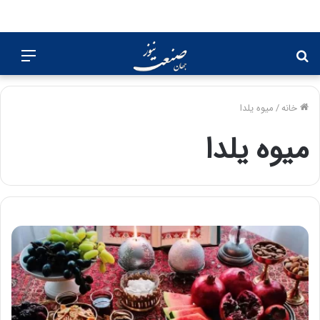
جستجو
منو
برای
خانه
/
میوه یلدا
میوه یلدا