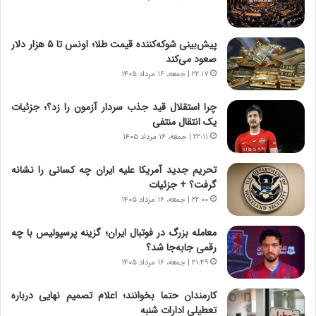
ر
ی
ا
خ
ن‌
ا
پیش‌بینی شوکه‌کننده قیمت طلا؛ اونس تا ۵ هزار دلار
خ
ی
صعود می‌کند
و
ر
۲۲:۱۷ | جمعه، ۱۶ مرداد ۱۴۰۵
د
ا
ر
ن
چرا استقلال قید جذب سردار آزمون را زد؟؛ جزئیات
و
،
یک انتقال منتفی
ر
ه
۲۲:۱۱ | جمعه، ۱۶ مرداد ۱۴۰۵
و
ی
ش
چ
تحریم جدید آمریکا علیه ایران چه کسانی را نشانه
ن
گ
گرفت؟ + جزئیات
ا
ا
۲۲:۰۰ | جمعه، ۱۶ مرداد ۱۴۰۵
س
ه
ت
ج
معامله بزرگ در فوتبال ایران؛ گزینه پرسپولیس با چه
|
ز
رقمی جابه‌جا شد؟
ب
ا
ر
۲۱:۴۹ | جمعه، ۱۶ مرداد ۱۴۰۵
ی
ن
ن
ا
ج
کارمندان حتما بخوانند؛ اعلام تصمیم نهایی درباره
م
ن
تعطیلی ادارات شنبه