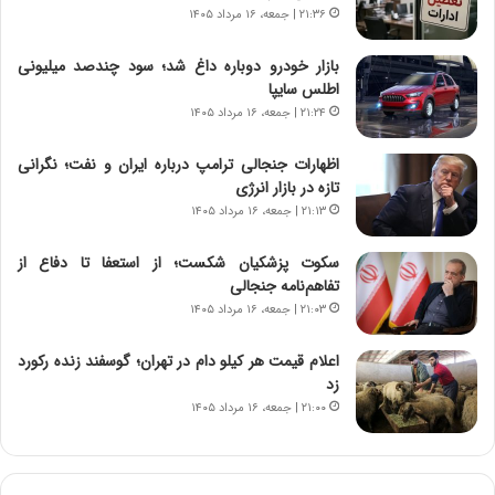
ه
گ
۲۱:۳۶ | جمعه، ۱۶ مرداد ۱۴۰۵
ج
،
د
ن
بازار خودرو دوباره داغ شد؛ سود چندصد میلیونی
ی
ت
اطلس سایپا
د
و
۲۱:۲۴ | جمعه، ۱۶ مرداد ۱۴۰۵
ا
ا
ی
ن
اظهارات جنجالی ترامپ درباره ایران و نفت؛ نگرانی
ر
س
تازه در بازار انرژی
ا
ت
۲۱:۱۳ | جمعه، ۱۶ مرداد ۱۴۰۵
ن‌
ه
خ
د
سکوت پزشکیان شکست؛ از استعفا تا دفاع از
و
ر
تفاهم‌نامه جنجالی
د
م
۲۱:۰۳ | جمعه، ۱۶ مرداد ۱۴۰۵
ر
ق
و
ا
ب
ب
اعلام قیمت هر کیلو دام در تهران؛ گوسفند زنده رکورد
ر
ل
زد
ا
چ
۲۱:۰۰ | جمعه، ۱۶ مرداد ۱۴۰۵
ی
ن
ت
ی
و
ن