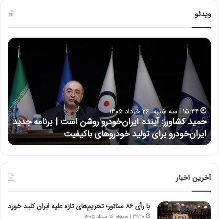
ویدئو
ح
ح
م
س
ی
ی
د
ن
ک
ع
ش
ل
ا
ا
۱۵:۴۴ | سه شنبه، ۲۶ خرداد ۱۴۰۵
و
ی
حمید کشاورز: آینده ایران‌خودرو روشن است | برنامه جدید
ح
ر
ی
ایران‌خودرو برای تولید خودروهای باکیفیت
ن
ز
:
:
د
آ
ر
ی
ط
ن
و
آخرین اخبار
د
ل
ه
ت
با رأی ۸۶ سناتور؛ تحریم‌های تازه علیه ایران کلید خورد
ا
ا
ی
ر
۲۲:۲۰ | جمعه، ۱۶ مرداد ۱۴۰۵