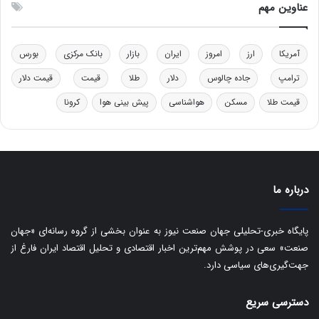
ل
ق
عناوین مهم
ی
د
د
ر
خ
ت
آمریکا
ارز
امروز
ایران
بازار
بانک مرکزی
بورس
و
ی
د
ب
ترامپ
جاده چالوس
دلار
طلا
قیمت
قیمت دلار
ر
ا
قیمت طلا
مسکن
هواشناسی
پیش بینی هوا
کرونا
و
ی
ه
س
ا
ت
ی
د
ب
ا
درباره ما
ک
ی
ف
پایگاه خبری-تحلیلی جهان صنعت نیوز به عنوان بخشی از گروه رسانه‌ای «جهان
ی
صنعت» سعی در پوشش مهم‌ترین اخبار اقتصادی و تحلیل اقتصاد ایران فارغ از
ت
جهت‌گیری‌های سیاسی دارد.
دسترسی سریع