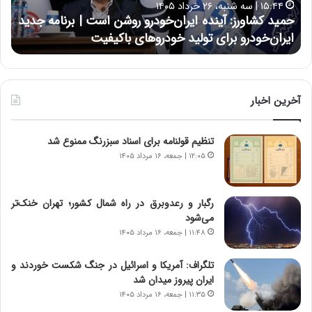
۱۵:۴۴ | سه شنبه، ۲۶ خرداد ۱۴۰۵
و
ی
حمید کشاورز: آینده ایران‌خودرو روشن است | برنامه جدید
ح
ر
ی
ایران‌خودرو برای تولید خودروهای باکیفیت
ن
ز
:
:
د
آ
ر
ی
ط
ن
و
آخرین اخبار
د
ل
ه
ت
تنظیم قولنامه برای اسناد سبزرنگ ممنوع شد
ا
ا
ی
ر
۱۲:۰۵ | جمعه، ۱۶ مرداد ۱۴۰۵
ر
ی
ا
خ
ن‌
ا
رگبار و رعدوبرق در راه شمال کشور؛ تهران خنک‌تر
خ
ی
می‌شود
و
ر
۱۱:۴۸ | جمعه، ۱۶ مرداد ۱۴۰۵
د
ا
ر
ن
تلگراف: آمریکا و اسرائیل در جنگ شکست خوردند و
و
،
ایران پیروز میدان شد
ر
ه
۱۱:۳۵ | جمعه، ۱۶ مرداد ۱۴۰۵
و
ی