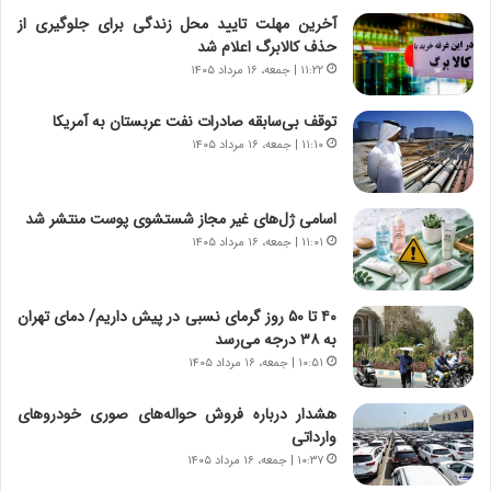
ش
چ
آخرین مهلت تایید محل زندگی برای جلوگیری از
ن
گ
حذف کالابرگ اعلام شد
ا
ا
۱۱:۲۲ | جمعه، ۱۶ مرداد ۱۴۰۵
س
ه
ت
ج
توقف بی‌سابقه صادرات نفت عربستان به آمریکا
|
ز
ب
۱۱:۱۰ | جمعه، ۱۶ مرداد ۱۴۰۵
ا
ر
ی
ن
ن
ا
ج
اسامی ژل‌های غیر مجاز شستشوی پوست منتشر شد
م
ن
۱۱:۰۱ | جمعه، ۱۶ مرداد ۱۴۰۵
ه
گ
ج
،
د
ن
۴۰ تا ۵۰ روز گرمای نسبی در پیش داریم/ دمای تهران
ی
ت
به ۳۸ درجه می‌رسد
د
و
۱۰:۵۱ | جمعه، ۱۶ مرداد ۱۴۰۵
ا
ا
ی
ن
هشدار درباره فروش حواله‌های صوری خودروهای
ر
س
وارداتی
ا
ت
۱۰:۳۷ | جمعه، ۱۶ مرداد ۱۴۰۵
ن‌
ه