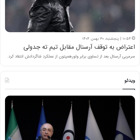
۱۰:۵۴ | پنجشنبه، ۳۰ بهمن ۱۴۰۴
اعتراض به توقف آرسنال مقابل تیم ته جدولی
سرمربی آرسنال بعد از تساوی برابر ولورهمپتون از عملکرد شاگردانش انتقاد کرد.
ویدئو
ح
ح
م
س
ی
ی
د
ن
ک
ع
ش
ل
ا
ا