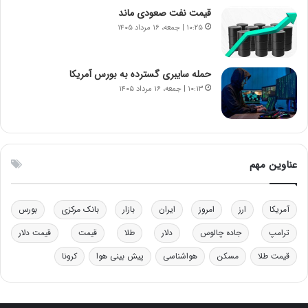
خ
د
قیمت نفت صعودی ماند
و
ر
۱۰:۲۵ | جمعه، ۱۶ مرداد ۱۴۰۵
د
م
ر
ق
و
ا
ب
ب
حمله سایبری گسترده به بورس آمریکا
ر
ل
۱۰:۱۳ | جمعه، ۱۶ مرداد ۱۴۰۵
ا
چ
ی
ن
ت
ی
و
ن
ل
ق
عناوین مهم
ی
د
د
ر
خ
ت
آمریکا
ارز
امروز
ایران
بازار
بانک مرکزی
بورس
و
ی
د
ب
ترامپ
جاده چالوس
دلار
طلا
قیمت
قیمت دلار
ر
ا
قیمت طلا
مسکن
هواشناسی
پیش بینی هوا
کرونا
و
ی
ه
س
ا
ت
ی
د