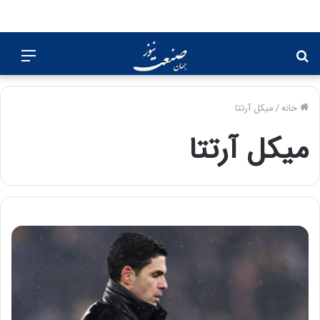
جستجو
منو
برای
خانه
/
میکل آرتتا
میکل آرتتا