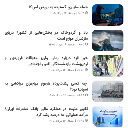
ر
ن
حمله سایبری گسترده به بورس آمریکا
و
،
۱۰:۱۳ | جمعه، ۱۶ مرداد ۱۴۰۵
ر
ه
و
ی
ش
چ
باد و گردوخاک در بخش‌هایی از کشور/ دریای
ن
گ
مازندران مواج است
ا
ا
۱۰:۰۵ | جمعه، ۱۶ مرداد ۱۴۰۵
س
ه
ت
ج
خبر تازه درباره زمان واریز معوقات فروردین و
|
ز
اردیبهشت بازنشستگان تامین اجتماعی
ب
ا
ر
۰۹:۵۴ | جمعه، ۱۶ مرداد ۱۴۰۵
ی
ن
ن
ا
ج
چه کسی پشت‌پرده هجوم مهاجران مراکشی به
م
ن
اسپانیا بود؟
ه
گ
۰۹:۴۶ | جمعه، ۱۶ مرداد ۱۴۰۵
ج
،
د
ن
تغییر مثبت در عملکرد مالی بانک صادرات ایران/
ی
ت
درآمد عملیاتی ۸۰ درصد رشد کرد
د
و
۰۹:۳۵ | جمعه، ۱۶ مرداد ۱۴۰۵
ا
ا