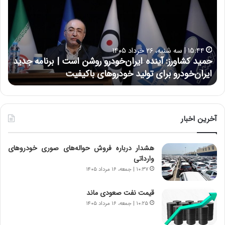
ی
ی
د
ن
ک
ع
ش
ل
ا
ا
۱۵:۴۴ | سه شنبه، ۲۶ خرداد ۱۴۰۵
و
ی
حمید کشاورز: آینده ایران‌خودرو روشن است | برنامه جدید
ح
ر
ی
ایران‌خودرو برای تولید خودروهای باکیفیت
ن
ز
:
:
د
آ
ر
ی
ط
ن
و
آخرین اخبار
د
ل
ه
ت
هشدار درباره فروش حواله‌های صوری خودروهای
ا
ا
وارداتی
ی
ر
ر
ی
۱۰:۳۷ | جمعه، ۱۶ مرداد ۱۴۰۵
ا
خ
ن‌
ا
قیمت نفت صعودی ماند
خ
ی
۱۰:۲۵ | جمعه، ۱۶ مرداد ۱۴۰۵
و
ر
د
ا