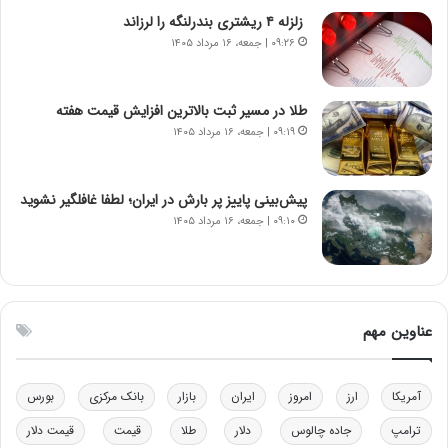
ی
ن
زلزله ۴ ریشتری بندرلنگه را لرزاند
ر
س
۰۹:۲۶ | جمعه، ۱۶ مرداد ۱۴۰۵
ا
ت
ن‌
ه
خ
د
طلا در مسیر ثبت بالاترین افزایش قیمت هفته
و
ر
۰۹:۱۹ | جمعه، ۱۶ مرداد ۱۴۰۵
د
م
ر
ق
و
ا
ب
ب
پیش‌بینی پاییز پر بارش در ایران؛ لطفا غافلگیر نشوید
ر
ل
۰۹:۱۰ | جمعه، ۱۶ مرداد ۱۴۰۵
ا
چ
ی
ن
ت
ی
و
ن
ل
ق
عناوین مهم
ی
د
د
ر
خ
ت
آمریکا
ارز
امروز
ایران
بازار
بانک مرکزی
بورس
و
ی
د
ب
ترامپ
جاده چالوس
دلار
طلا
قیمت
قیمت دلار