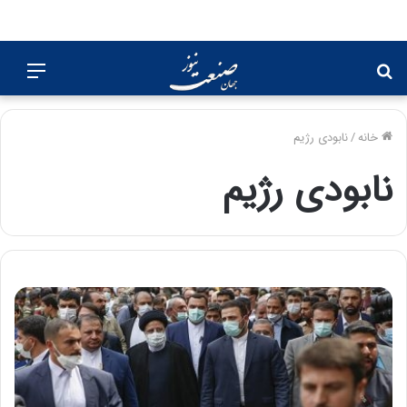
جستجو
منو
برای
خانه
/
نابودی رژیم
نابودی رژیم