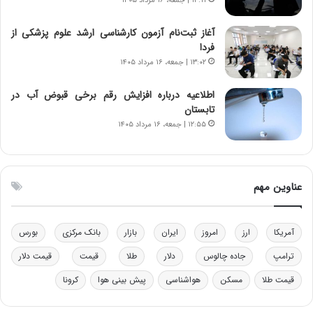
ر
س
۱۳:۱۱ | جمعه، ۱۶ مرداد ۱۴۰۵
ا
ت
ن‌
ه
آغاز ثبت‌نام‌ آزمون کارشناسی ارشد علوم پزشکی از
خ
د
فردا
و
ر
۱۳:۰۲ | جمعه، ۱۶ مرداد ۱۴۰۵
د
م
ر
ق
اطلاعیه درباره افزایش رقم برخی قبوض آب در
و
ا
تابستان
ب
ب
۱۲:۵۵ | جمعه، ۱۶ مرداد ۱۴۰۵
ر
ل
ا
چ
ی
ن
ت
ی
عناوین مهم
و
ن
ل
ق
ی
د
آمریکا
ارز
امروز
ایران
بازار
بانک مرکزی
بورس
د
ر
خ
ت
ترامپ
جاده چالوس
دلار
طلا
قیمت
قیمت دلار
و
ی
د
ب
قیمت طلا
مسکن
هواشناسی
پیش بینی هوا
کرونا
ر
ا
و
ی