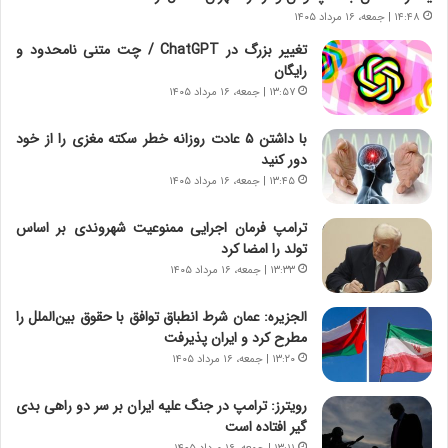
و
،
۱۴:۴۸ | جمعه، ۱۶ مرداد ۱۴۰۵
ر
ه
تغییر بزرگ در ChatGPT / چت متنی نامحدود و
و
ی
رایگان
ش
چ
ن
گ
۱۳:۵۷ | جمعه، ۱۶ مرداد ۱۴۰۵
ا
ا
س
ه
با داشتن ۵ عادت روزانه خطر سکته مغزی را از خود
ت
ج
دور کنید
|
ز
۱۳:۴۵ | جمعه، ۱۶ مرداد ۱۴۰۵
ب
ا
ر
ی
ترامپ فرمان اجرایی ممنوعیت شهروندی بر اساس
ن
ن
تولد را امضا کرد
ا
ج
۱۳:۳۳ | جمعه، ۱۶ مرداد ۱۴۰۵
م
ن
ه
گ
الجزیره: عمان شرط انطباق توافق با حقوق بین‌الملل را
ج
،
مطرح کرد و ایران پذیرفت
د
ن
۱۳:۲۰ | جمعه، ۱۶ مرداد ۱۴۰۵
ی
ت
د
و
رویترز: ترامپ در جنگ علیه ایران بر سر دو راهی بدی
ا
ا
گیر افتاده است
ی
ن