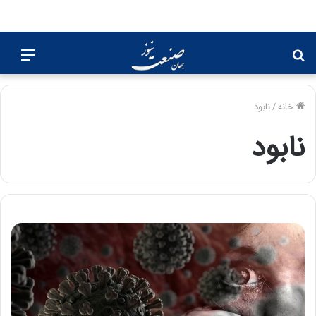
جستجو
منو
برای
خانه
/
نابود
نابود