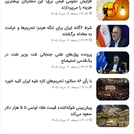
ا
ج
افزایش نجومی قبض برق؛ این مشترکان بیشترین
م
ن
هزینه را می‌پردازند
ه
گ
۲۲:۵۲ | جمعه، ۱۶ مرداد ۱۴۰۵
ج
،
د
ن
شرط ۲گانه ایران برای تنگه هرمز؛ تحریم‌ها و غرامت
ی
ت
به معادله برگشتند
د
و
۲۲:۳۳ | جمعه، ۱۶ مرداد ۱۴۰۵
ا
ا
ی
ن
پرونده پول‌های نفتی جنجالی شد؛ وزیر نفت در
ر
س
یک‌قدمی استیضاح
ا
ت
۲۲:۲۶ | جمعه، ۱۶ مرداد ۱۴۰۵
ن‌
ه
خ
د
با رأی ۸۶ سناتور؛ تحریم‌های تازه علیه ایران کلید خورد
و
ر
۲۲:۲۰ | جمعه، ۱۶ مرداد ۱۴۰۵
د
م
ر
ق
و
ا
ب
ب
پیش‌بینی شوکه‌کننده قیمت طلا؛ اونس تا ۵ هزار دلار
ر
ل
صعود می‌کند
ا
چ
۲۲:۱۷ | جمعه، ۱۶ مرداد ۱۴۰۵
ی
ن
ت
ی