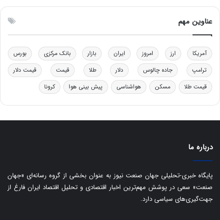
و
ن
ل
ق
عناوین مهم
ی
د
د
ر
خ
ت
آمریکا
ارز
امروز
ایران
بازار
بانک مرکزی
بورس
و
ی
د
ب
ترامپ
جاده چالوس
دلار
طلا
قیمت
قیمت دلار
ر
ا
قیمت طلا
مسکن
هواشناسی
پیش بینی هوا
کرونا
و
ی
ه
س
ا
ت
ی
د
ب
ا
درباره ما
ک
ی
ف
پایگاه خبری-تحلیلی جهان صنعت نیوز به عنوان بخشی از گروه رسانه‌ای «جهان
ی
صنعت» سعی در پوشش مهم‌ترین اخبار اقتصادی و تحلیل اقتصاد ایران فارغ از
ت
جهت‌گیری‌های سیاسی دارد.