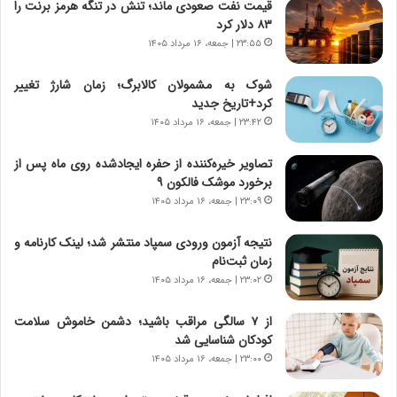
قیمت نفت صعودی ماند؛ تنش در تنگه هرمز برنت را
ا
ا
۸۳ دلار کرد
ی
ر
ر
ی
۲۳:۵۵ | جمعه، ۱۶ مرداد ۱۴۰۵
ا
خ
ن‌
ا
شوک به مشمولان کالابرگ؛ زمان شارژ تغییر
خ
ی
کرد+تاریخ جدید
و
ر
۲۳:۴۲ | جمعه، ۱۶ مرداد ۱۴۰۵
د
ا
ر
ن
تصاویر خیره‌کننده از حفره ایجادشده روی ماه پس از
و
،
برخورد موشک فالکون ۹
ر
ه
۲۳:۰۹ | جمعه، ۱۶ مرداد ۱۴۰۵
و
ی
ش
چ
نتیجه آزمون ورودی سمپاد منتشر شد؛ لینک کارنامه و
ن
گ
زمان ثبت‌نام
ا
ا
۲۳:۰۲ | جمعه، ۱۶ مرداد ۱۴۰۵
س
ه
ت
ج
از ۷ سالگی مراقب باشید؛ دشمن خاموش سلامت
|
ز
کودکان شناسایی شد
ب
ا
ر
۲۳:۰۰ | جمعه، ۱۶ مرداد ۱۴۰۵
ی
ن
ن