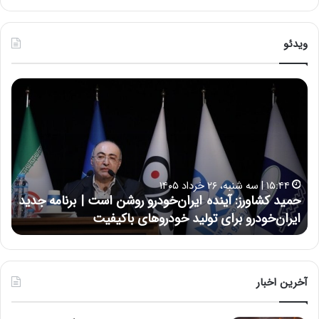
ویدئو
ح
ح
م
س
ی
ی
د
ن
ک
ع
ش
ل
ا
ا
۱۵:۴۴ | سه شنبه، ۲۶ خرداد ۱۴۰۵
و
ی
حمید کشاورز: آینده ایران‌خودرو روشن است | برنامه جدید
ح
ر
ی
ایران‌خودرو برای تولید خودروهای باکیفیت
ن
ز
:
:
د
آ
ر
ی
ط
ن
و
آخرین اخبار
د
ل
ه
ت