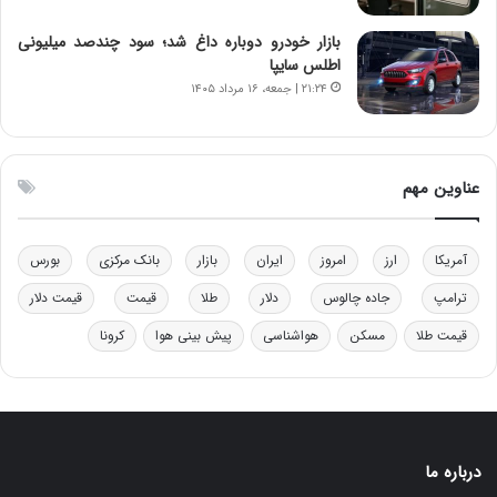
ن
ه
ن
ی
بازار خودرو دوباره داغ شد؛ سود چندصد میلیونی
ر
و
اطلس سایپا
ف
ن
۲۱:۲۴ | جمعه، ۱۶ مرداد ۱۴۰۵
ت
ی
ه
|
ا
د
س
ب
عناوین مهم
ت
ی
ر
ک
آمریکا
ارز
امروز
ایران
بازار
بانک مرکزی
بورس
ل
ا
ترامپ
جاده چالوس
دلار
طلا
قیمت
قیمت دلار
ت
قیمت طلا
مسکن
هواشناسی
پیش بینی هوا
کرونا
ا
ق
ا
ی
ر
ا
درباره ما
ن