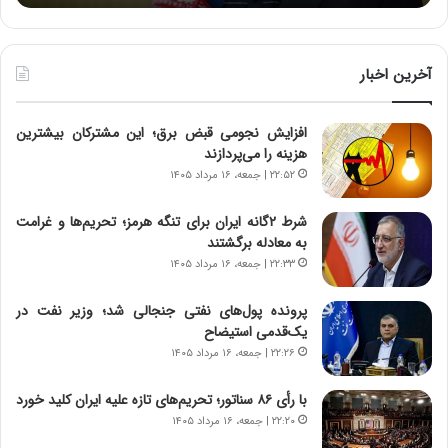
ه
ه
خ
ا
ط
ی
ر
ی
آخرین اخبار
ا
ا
ب
ز
افزایش نجومی قبض برق؛ این مشترکان بیشترین
ر
س
هزینه را می‌پردازند
ت
ا
و
خ
۲۲:۵۲ | جمعه، ۱۶ مرداد ۱۴۰۵
ر
ت
م
م
شرط ۲گانه ایران برای تنگه هرمز؛ تحریم‌ها و غرامت
د
ا
به معادله برگشتند
ر
ن‌
۲۲:۳۳ | جمعه، ۱۶ مرداد ۱۴۰۵
ا
ه
ق
ا
پرونده پول‌های نفتی جنجالی شد؛ وزیر نفت در
ت
ی
یک‌قدمی استیضاح
ص
ا
۲۲:۲۶ | جمعه، ۱۶ مرداد ۱۴۰۵
ا
ت
د
ا
با رأی ۸۶ سناتور؛ تحریم‌های تازه علیه ایران کلید خورد
ا
ق
۲۲:۲۰ | جمعه، ۱۶ مرداد ۱۴۰۵
ی
ا