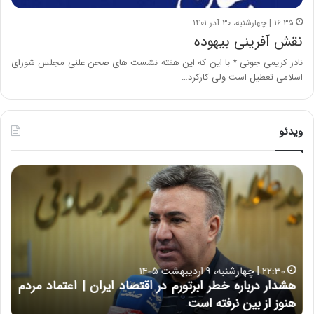
۱۶:۳۵ | چهارشنبه، ۳۰ آذر ۱۴۰۱
نقش آفرینی بیهوده
نادر کریمی جونی * با این که این هفته نشست های صحن علنی مجلس شورای
اسلامی تعطیل است ولی کارکرد…
ویدئو
ه
خ
ش
س
د
ا
ا
ر
ر
ت
د
ب
ر
ه
خ
۲۲:۳۰ | چهارشنبه، ۹ اردیبهشت ۱۴۰۵
ب
ب
هشدار درباره خطر ابرتورم در اقتصاد ایران | اعتماد مردم
ح
ا
خ
هنوز از بین نرفته است
از ش
ر
ش‌