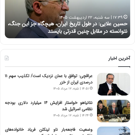
ع
ر
ل
د
ا
ر
۱۷:۳۹ | سه شنبه، ۲۲ اردیبهشت ۱۴۰۵
ی
ب
حسین علایی: در طول تاریخ ایران، هیچگاه جز این جنگ،
ه
ی
ا
نتوانسته در مقابل چنین قدرتی بایستد
ه
:
ر
د
ه
ر
خ
ط
ط
و
ر
آخرین اخبار
ل
ا
ت
ب
عراقچی: توافق با عمان نزدیک است/ تکذیب سهم ۱۱
ا
ر
درصدی ایران از خزر
ر
ت
ی
و
۱۴:۵۱ | شنبه، ۱۷ مرداد ۱۴۰۵
خ
ر
ا
م
نتانیاهو خواستار افزایش ۱۴ میلیارد دلاری بودجه
ی
د
نظامی اسرائیل شد
ر
ر
۱۴:۲۴ | شنبه، ۱۷ مرداد ۱۴۰۵
ا
ا
ن
ق
وضعیت فاجعه‌بار ناو لینکلن فریاد خانواده‌های
،
ت