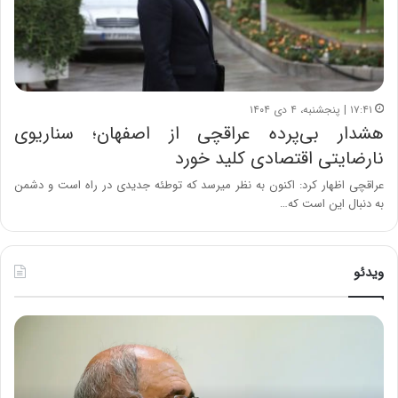
۱۷:۴۱ | پنجشنبه، ۴ دی ۱۴۰۴
هشدار بی‌پرده عراقچی از اصفهان؛ سناریوی
نارضایتی اقتصادی کلید خورد
عراقچی اظهار کرد: اکنون به نظر میرسد که توطئه جدیدی در راه است و دشمن
به دنبال این است که…
ویدئو
ح
ه
س
ش
ی
د
ن
ا