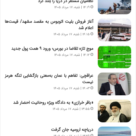
نظامیان مستقر در دریا را بلند کرد
ه
ص
۱۴:۱۹ | شنبه، ۱۷ مرداد ۱۴۰۵
ی
ا
چ
د
آغاز فروش بلیت اتوبوس به مقصد مشهد/ قیمت‌ها
گ
ا
اعلام شد
ا
ی
۱۴:۱۵ | شنبه، ۱۷ مرداد ۱۴۰۵
ه
ر
ج
ا
موج تازه تقاضا در بورس؛ ورود ۹ همت پول جدید
ز
ن
ا
۱۴:۱۲ | شنبه، ۱۷ مرداد ۱۴۰۵
|
ی
ا
ن
ع
ج
ت
عراقچی: تفاهم با عمان به‌معنی بازگشایی تنگه هرمز
ن
م
نیست
گ
ا
۱۴:۰۳ | شنبه، ۱۷ مرداد ۱۴۰۵
،
د
ن
م
«باقر خرازی» به دادگاه ویژه روحانیت احضار شد
ت
ر
۱۳:۵۵ | شنبه، ۱۷ مرداد ۱۴۰۵
و
د
ا
م
ن
ه
دریاچه ارومیه جان گرفت
س
ن