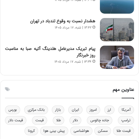
۱۳:۴۹ | شنبه، ۱۷ مرداد ۱۴۰۵
ت
و
ه
ز
د
ا
هشدار نسبت به وقوع تندباد در تهران
ر
ز
۱۳:۴۲ | شنبه، ۱۷ مرداد ۱۴۰۵
م
ب
ق
ی
ا
ن
ب
ن
پیام تبریک مدیرعامل هلدینگ آتیه صبا به مناسبت
ل
ر
روز خبرنگار
چ
ف
۱۳:۳۴ | شنبه، ۱۷ مرداد ۱۴۰۵
ن
ت
ی
ه
ن
ا
ق
س
عناوین مهم
د
ت
ر
ت
آمریکا
ارز
امروز
ایران
بازار
بانک مرکزی
بورس
ی
ب
ترامپ
جاده چالوس
دلار
طلا
قیمت
قیمت دلار
ا
قیمت طلا
مسکن
هواشناسی
پیش بینی هوا
کرونا
ی