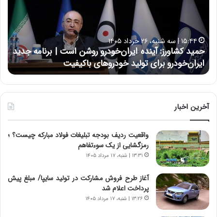
د
ن
ک
ع
ش
ل
ا
ا
۱۵:۴۴ | سه شنبه، ۲۶ خرداد ۱۴۰۵
و
ی
حمید کشاورز: آینده ایران‌خودرو روشن است | برنامه جدید
ح
ر
ی
ایران‌خودرو برای تولید خودروهای باکیفیت
ن
ز
:
:
د
آ
ر
ی
ط
ن
و
آخرین اخبار
د
ل
ه
ت
واقعیت ردیف بودجه تبلیغات فولاد مبارکه چیست؟ ؛
ا
ا
رمزگشایی از یک سوءتفاهم
ی
ر
ر
ی
۱۳:۳۱ | شنبه، ۱۷ مرداد ۱۴۰۵
ا
خ
ن‌
ا
آغاز طرح فروش مشارکت در تولید سایپا/ مبلغ پیش
خ
ی
پرداخت اعلام شد
و
ر
۱۳:۲۶ | شنبه، ۱۷ مرداد ۱۴۰۵
د
ا