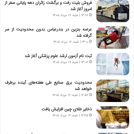
ر
ن
فروش بلیت رفت و برگشت زائران دهه پایانی صفر از
و
،
امروز آغاز شد
ر
ه
۱۳:۱۸ | شنبه، ۱۷ مرداد ۱۴۰۵
و
ی
ش
چ
عرضه بنزین در بندرعباس بدون محدودیت از سر
ن
گ
گرفته شد
ا
ا
۱۳:۱۰ | شنبه، ۱۷ مرداد ۱۴۰۵
س
ه
ت
ج
ثبت نام آزمون ارشد علوم پزشکی آغاز شد
|
ز
ب
۱۳:۰۴ | شنبه، ۱۷ مرداد ۱۴۰۵
ا
ر
ی
ن
ن
ا
ج
محدودیت‌ برق صنایع طی هفته‌های آینده برطرف
م
ن
خواهد شد
ه
گ
۱۲:۵۶ | شنبه، ۱۷ مرداد ۱۴۰۵
ج
،
د
ن
ذخایر طلای چین افزایش یافت
ی
ت
۱۲:۴۵ | شنبه، ۱۷ مرداد ۱۴۰۵
د
و
ا
ا
ی
ن