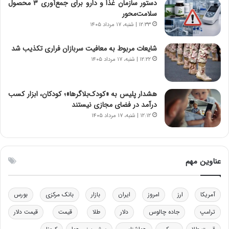
دستور سازمان غذا و دارو برای جمع‌آوری ۳ محصول
ر
س
سلامت‌محور
ا
ت
۱۲:۳۳ | شنبه، ۱۷ مرداد ۱۴۰۵
ن‌
ه
خ
د
شایعات مربوط به معافیت سربازان فراری تکذیب شد
و
ر
۱۲:۲۲ | شنبه، ۱۷ مرداد ۱۴۰۵
د
م
ر
ق
و
ا
ب
ب
هشدار پلیس به «کودک‌بلاگرها»؛ کودکان، ابزار کسب
ر
ل
درآمد در فضای مجازی نیستند
ا
چ
۱۲:۱۲ | شنبه، ۱۷ مرداد ۱۴۰۵
ی
ن
ت
ی
و
ن
ل
ق
عناوین مهم
ی
د
د
ر
خ
ت
آمریکا
ارز
امروز
ایران
بازار
بانک مرکزی
بورس
و
ی
د
ب
ترامپ
جاده چالوس
دلار
طلا
قیمت
قیمت دلار
ر
ا