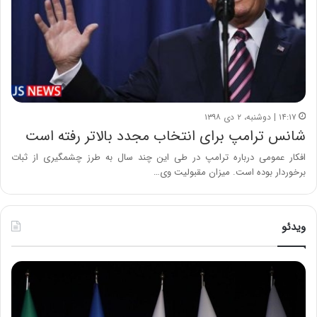
۱۴:۱۷ | دوشنبه، ۲ دی ۱۳۹۸
شانس ترامپ برای انتخاب مجدد بالاتر رفته است
افکار عمومی درباره ترامپ در طی این چند سال به طرز چشمگیری از ثبات
برخوردار بوده است. میزان مقبولیت وی…
ویدئو
ح
ح
م
س
ی
ی
د
ن