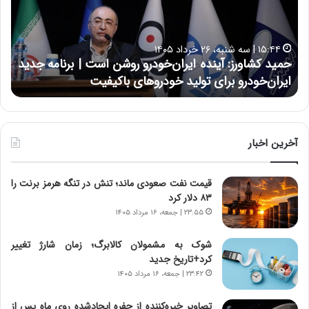
ک
ع
ش
ل
ا
ا
۱۵:۴۴ | سه شنبه، ۲۶ خرداد ۱۴۰۵
و
ی
حمید کشاورز: آینده ایران‌خودرو روشن است | برنامه جدید
ح
ر
ی
ایران‌خودرو برای تولید خودروهای باکیفیت
ن
ز
:
:
د
آ
ر
ی
ط
ن
و
آخرین اخبار
د
ل
ه
ت
قیمت نفت صعودی ماند؛ تنش در تنگه هرمز برنت را
ا
ا
۸۳ دلار کرد
ی
ر
ر
ی
۲۳:۵۵ | جمعه، ۱۶ مرداد ۱۴۰۵
ا
خ
ن‌
ا
شوک به مشمولان کالابرگ؛ زمان شارژ تغییر
خ
ی
کرد+تاریخ جدید
و
ر
۲۳:۴۲ | جمعه، ۱۶ مرداد ۱۴۰۵
د
ا
ر
ن
تصاویر خیره‌کننده از حفره ایجادشده روی ماه پس از