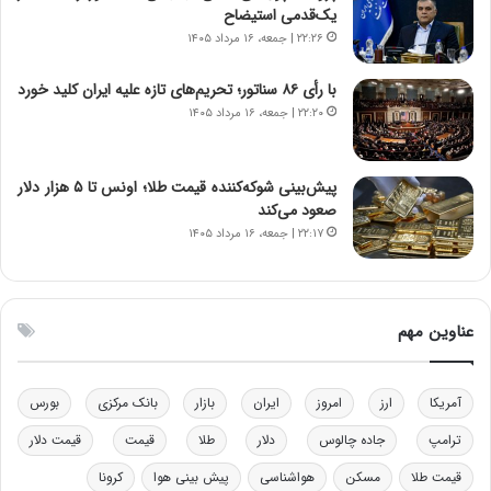
ر
س
یک‌قدمی استیضاح
ا
ت
۲۲:۲۶ | جمعه، ۱۶ مرداد ۱۴۰۵
ن‌
ه
خ
د
با رأی ۸۶ سناتور؛ تحریم‌های تازه علیه ایران کلید خورد
و
ر
۲۲:۲۰ | جمعه، ۱۶ مرداد ۱۴۰۵
د
م
ر
ق
و
ا
ب
ب
پیش‌بینی شوکه‌کننده قیمت طلا؛ اونس تا ۵ هزار دلار
ر
ل
صعود می‌کند
ا
چ
۲۲:۱۷ | جمعه، ۱۶ مرداد ۱۴۰۵
ی
ن
ت
ی
و
ن
ل
ق
عناوین مهم
ی
د
د
ر
خ
ت
آمریکا
ارز
امروز
ایران
بازار
بانک مرکزی
بورس
و
ی
د
ب
ترامپ
جاده چالوس
دلار
طلا
قیمت
قیمت دلار
ر
ا
قیمت طلا
مسکن
هواشناسی
پیش بینی هوا
کرونا
و
ی