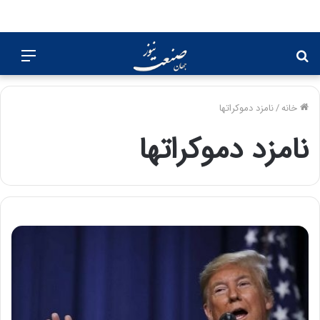
جستجو
منو
برای
خانه
/
نامزد دموکرات­ها
نامزد دموکرات­ها