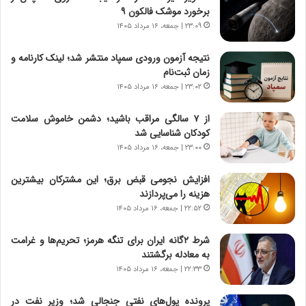
و
،
برخورد موشک فالکون ۹
ر
ه
۲۳:۰۹ | جمعه، ۱۶ مرداد ۱۴۰۵
و
ی
ش
چ
نتیجه آزمون ورودی سمپاد منتشر شد؛ لینک کارنامه و
ن
گ
زمان ثبت‌نام
ا
ا
۲۳:۰۲ | جمعه، ۱۶ مرداد ۱۴۰۵
س
ه
ت
ج
از ۷ سالگی مراقب باشید؛ دشمن خاموش سلامت
|
ز
کودکان شناسایی شد
ب
ا
ر
۲۳:۰۰ | جمعه، ۱۶ مرداد ۱۴۰۵
ی
ن
ن
ا
ج
افزایش نجومی قبض برق؛ این مشترکان بیشترین
م
ن
هزینه را می‌پردازند
ه
گ
۲۲:۵۲ | جمعه، ۱۶ مرداد ۱۴۰۵
ج
،
د
ن
شرط ۲گانه ایران برای تنگه هرمز؛ تحریم‌ها و غرامت
ی
ت
به معادله برگشتند
د
و
۲۲:۳۳ | جمعه، ۱۶ مرداد ۱۴۰۵
ا
ا
ی
ن
پرونده پول‌های نفتی جنجالی شد؛ وزیر نفت در