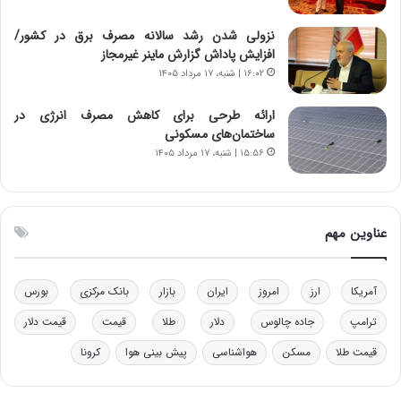
ا
ی
نزولی شدن رشد سالانه مصرف برق در کشور/
ی
افزایش پاداش گزارش ماینر غیرمجاز
–
۱۶:۰۲ | شنبه، ۱۷ مرداد ۱۴۰۵
ص
ه
ی
ارائه طرحی برای کاهش مصرف انرژی در
و
ساختمان‌های مسکونی
ن
۱۵:۵۶ | شنبه، ۱۷ مرداد ۱۴۰۵
ی
|
د
ب
عناوین مهم
ی
ر
ک
آمریکا
ارز
امروز
ایران
بازار
بانک مرکزی
بورس
ل
ا
ترامپ
جاده چالوس
دلار
طلا
قیمت
قیمت دلار
ت
قیمت طلا
مسکن
هواشناسی
پیش بینی هوا
کرونا
ا
ق
ا