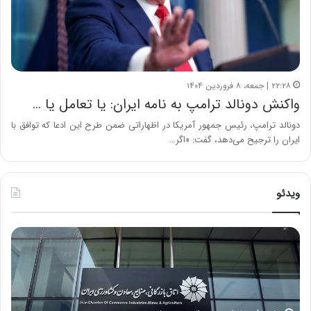
۲۲:۲۸ | جمعه، ۸ فروردین ۱۴۰۴
واکنش دونالد ترامپ به نامه ایران: یا تعامل یا …
دونالد ترامپ، رئیس جمهور آمریکا در اظهاراتی ضمن طرح این ادعا که توافق با
ایران را ترجیح می‌دهد، گفت: «اگر…
ویدئو
خ
چ
س
ی
ا
ن
ر
و
ت
ب
ب
ح