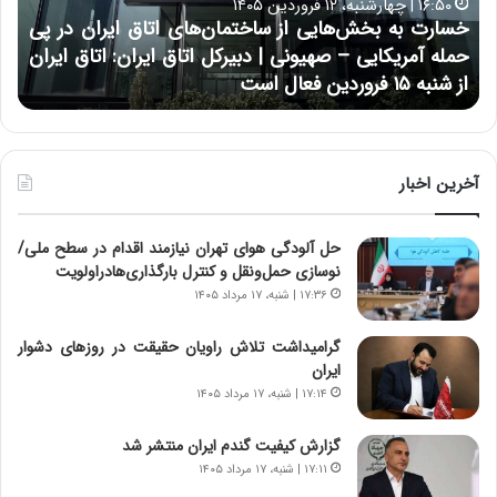
۱۶:۵۰ | چهارشنبه، ۱۲ فروردین ۱۴۰۵
ه
ر
خسارت به بخش‌هایی از ساختمان‌های اتاق ایران در پی
ب
ا
حمله آمریکایی – صهیونی | دبیرکل اتاق ایران: اتاق ایران
خ
ن
از شنبه ۱۵ فروردین فعال است
چ
ش‌
خ
ه
ا
ا
و
ی
ر
ی
م
آخرین اخبار
ا
ی
ز
ا
حل آلودگی هوای تهران نیازمند اقدام در سطح ملی/
س
ن
نوسازی حمل‌ونقل و کنترل بارگذاری‌هادراولویت
ا
ه
خ
؛
۱۷:۳۶ | شنبه، ۱۷ مرداد ۱۴۰۵
ت
ب
م
ا
گرامیداشت تلاش راویان حقیقت در روزهای دشوار
ا
ز
ایران
ن‌
ن
۱۷:۱۴ | شنبه، ۱۷ مرداد ۱۴۰۵
ه
د
ا
ه
گزارش کیفیت گندم ایران منتشر شد
ی
پ
۱۷:۱۱ | شنبه، ۱۷ مرداد ۱۴۰۵
ا
ن