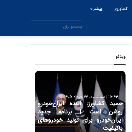
کشاورزی
بیشتر
جستجو
برای
ویدئو
ح
م
ی
د
۱۵:۴۴ | سه شنبه، ۲۶ خرداد ۱۴۰۵
ک
حمید کشاورز: آینده ایران‌خودرو
ش
روشن است | برنامه جدید
ا
و
ایران‌خودرو برای تولید خودروهای
ر
باکیفیت
ز