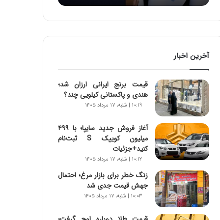
:
آ
ی
ن
د
آخرین اخبار
ه
ا
ی
قیمت برنج ایرانی ارزان شد؛
ر
هندی و پاکستانی کیلویی چند؟
ا
۱۰:۱۹ | شنبه، ۱۷ مرداد ۱۴۰۵
ن‌
خ
آغاز فروش جدید سایپا؛ با ۴۹۹
و
میلیون کوییک S ثبت‌نام
د
کنید+جزئیات
ر
۱۰:۱۲ | شنبه، ۱۷ مرداد ۱۴۰۵
و
ر
زنگ خطر برای بازار مرغ؛ احتمال
و
جهش قیمت جدی شد
ش
۱۰:۰۳ | شنبه، ۱۷ مرداد ۱۴۰۵
ن
ا
قیمت طلا دوباره اوج گرفت؛