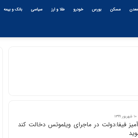
عدن
مسکن
بورس
خودرو
طلا و ارز
سیاسی
بانک و بیمه
آمیز فیفا:دولت در ماجرای ویلموتس دخالت کند
وید