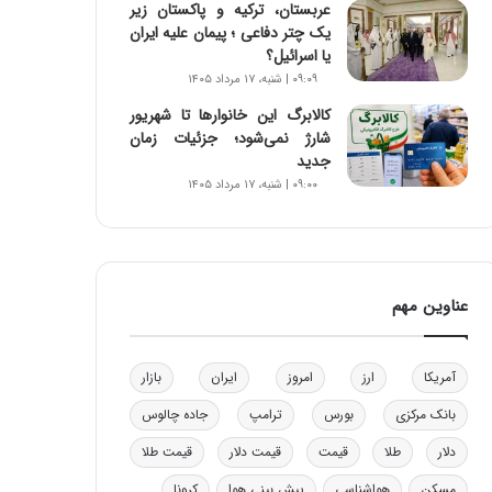
عربستان، ترکیه و پاکستان زیر
و
یک چتر دفاعی ؛ پیمان علیه ایران
ب
یا اسرائیل؟
ر
۰۹:۰۹ | شنبه، ۱۷ مرداد ۱۴۰۵
ا
ی
کالابرگ این خانوارها تا شهریور
ت
شارژ نمی‌شود؛ جزئیات زمان
و
جدید
ل
۰۹:۰۰ | شنبه، ۱۷ مرداد ۱۴۰۵
ی
د
خ
و
د
عناوین مهم
ر
و
ه
آمریکا
ارز
امروز
ایران
بازار
ا
ی
بانک مرکزی
بورس
ترامپ
جاده چالوس
ب
دلار
طلا
قیمت
قیمت دلار
قیمت طلا
ا
ک
مسکن
هواشناسی
پیش بینی هوا
کرونا