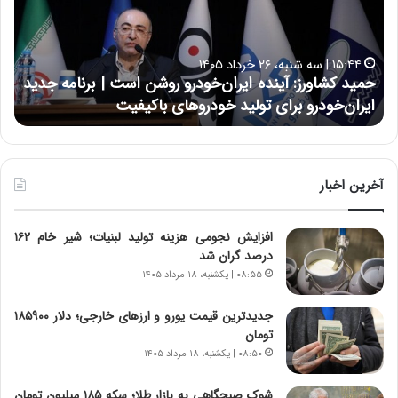
ک
ع
ش
ل
ا
ا
۱۵:۴۴ | سه شنبه، ۲۶ خرداد ۱۴۰۵
و
ی
حمید کشاورز: آینده ایران‌خودرو روشن است | برنامه جدید
ح
ر
ی
ایران‌خودرو برای تولید خودروهای باکیفیت
ن
ز
:
:
د
آ
ر
ی
ط
ن
و
آخرین اخبار
د
ل
ه
ت
افزایش نجومی هزینه تولید لبنیات؛ شیر خام ۱۶۲
ا
ا
درصد گران شد
ی
ر
ر
ی
۰۸:۵۵ | یکشنبه، ۱۸ مرداد ۱۴۰۵
ا
خ
ن‌
ا
جدیدترین قیمت یورو و ارزهای خارجی؛ دلار ۱۸۵۹۰۰
خ
ی
تومان
و
ر
۰۸:۵۰ | یکشنبه، ۱۸ مرداد ۱۴۰۵
د
ا
ر
ن
شوک صبحگاهی به بازار طلا؛ سکه ۱۸۵ میلیون تومان