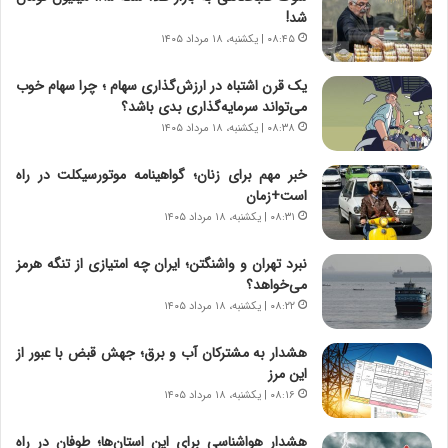
و
،
شد!
ر
ه
۰۸:۴۵ | یکشنبه، ۱۸ مرداد ۱۴۰۵
و
ی
ش
چ
یک قرن اشتباه در ارزش‌گذاری سهام ؛ چرا سهام خوب
ن
گ
می‌تواند سرمایه‌گذاری بدی باشد؟
ا
ا
۰۸:۳۸ | یکشنبه، ۱۸ مرداد ۱۴۰۵
س
ه
ت
ج
خبر مهم برای زنان؛ گواهینامه موتورسیکلت در راه
|
ز
است+زمان
ب
ا
ر
۰۸:۳۱ | یکشنبه، ۱۸ مرداد ۱۴۰۵
ی
ن
ن
ا
ج
نبرد تهران و واشنگتن؛ ایران چه امتیازی از تنگه هرمز
م
ن
می‌خواهد؟
ه
گ
۰۸:۲۲ | یکشنبه، ۱۸ مرداد ۱۴۰۵
ج
،
د
ن
هشدار به مشترکان آب و برق؛ جهش قبض با عبور از
ی
ت
این مرز
د
و
۰۸:۱۶ | یکشنبه، ۱۸ مرداد ۱۴۰۵
ا
ا
ی
ن
هشدار هواشناسی برای این استان‌ها؛ طوفان در راه