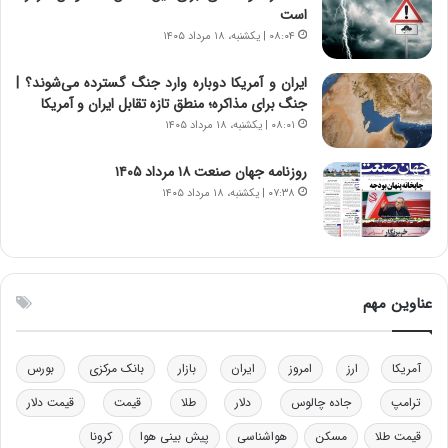
ر
س
است
ا
ت
۰۸:۰۴ | یکشنبه، ۱۸ مرداد ۱۴۰۵
ن‌
ه
خ
د
ایران و آمریکا دوباره وارد جنگ گسترده می‌شوند؟ |
و
ر
جنگ برای مذاکره؛ منطق تازه تقابل ایران و آمریکا
د
م
۰۸:۰۱ | یکشنبه، ۱۸ مرداد ۱۴۰۵
ر
ق
و
ا
ب
ب
روزنامه جهان صنعت ۱۸ مرداد ۱۴۰۵
ر
ل
۰۷:۳۸ | یکشنبه، ۱۸ مرداد ۱۴۰۵
ا
چ
ی
ن
ت
ی
و
ن
ل
ق
عناوین مهم
ی
د
د
ر
خ
ت
آمریکا
ارز
امروز
ایران
بازار
بانک مرکزی
بورس
و
ی
د
ب
ترامپ
جاده چالوس
دلار
طلا
قیمت
قیمت دلار
ر
ا
قیمت طلا
مسکن
هواشناسی
پیش بینی هوا
کرونا
و
ی