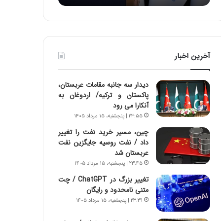
:
د
آ
ر
ی
ط
ن
و
د
ل
آخرین اخبار
ه
ت
ا
ا
ی
ر
دیدار سه جانبه مقامات عربستان،
ر
ی
پاکستان و ترکیه/ اردوغان به
ا
خ
آنکارا می رود
ن‌
ا
۲۳:۵۵ | پنجشنبه، ۱۵ مرداد ۱۴۰۵
خ
ی
و
ر
چین، مسیر خرید نفت را تغییر
د
ا
داد / نفت روسیه جایگزین نفت
ر
ن
عربستان شد
و
،
۲۳:۴۵ | پنجشنبه، ۱۵ مرداد ۱۴۰۵
ر
ه
تغییر بزرگ در ChatGPT / چت
و
ی
متنی نامحدود و رایگان
ش
چ
۲۳:۳۱ | پنجشنبه، ۱۵ مرداد ۱۴۰۵
ن
گ
ا
ا