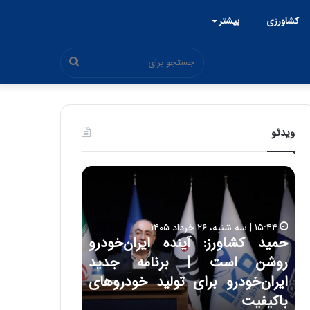
کشاورزی
بیشتر
جستجو
برای
ویدئو
ح
ح
م
س
ی
ی
د
ن
۱۵:۴۴ | سه شنبه، ۲۶ خرداد ۱۴۰۵
ک
ع
حمید کشاورز: آینده ایران‌خودرو
ش
ل
۱۷:۳۹ | سه شنبه، ۲۲ اردیبهشت ۱۴۰۵
روشن است | برنامه جدید
حسین علایی: 
ا
ا
و
ی
ه
ایران‌خودرو برای تولید خودروهای
هیچگاه جز ای
ر
ی
باکیفیت
مقابل چنین ق
ز
: