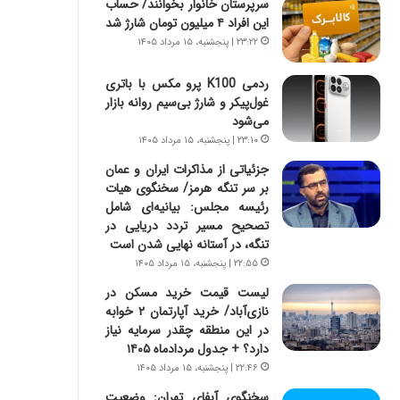
سرپرستان خانوار بخوانند/ حساب
س
ه
این افراد ۴ میلیون تومان شارژ شد
ت
ج
|
ز
۲۳:۲۲ | پنجشنبه، ۱۵ مرداد ۱۴۰۵
ب
ا
ر
ی
ردمی K100 پرو مکس با باتری
ن
ن
غول‌پیکر و شارژ بی‌سیم روانه بازار
ا
ج
می‌شود
م
ن
۲۳:۱۰ | پنجشنبه، ۱۵ مرداد ۱۴۰۵
ه
گ
جزئیاتی از مذاکرات ایران و عمان
ج
،
بر سر تنگه هرمز/ سخنگوی هیات
د
ن
رئیسه مجلس: بیانیه‌ای شامل
ی
ت
تصحیح مسیر تردد دریایی در
د
و
تنگه، در آستانه نهایی شدن است
ا
ا
۲۲:۵۵ | پنجشنبه، ۱۵ مرداد ۱۴۰۵
ی
ن
ر
س
لیست قیمت خرید مسکن در
ا
ت
نازی‌آباد/ خرید آپارتمان ۲ خوابه
ن‌
ه
در این منطقه چقدر سرمایه نیاز
خ
د
دارد؟ + جدول مردادماه ۱۴۰۵
و
ر
۲۲:۴۶ | پنجشنبه، ۱۵ مرداد ۱۴۰۵
د
م
سخنگوی آبفای تهران: وضعیت
ر
ق