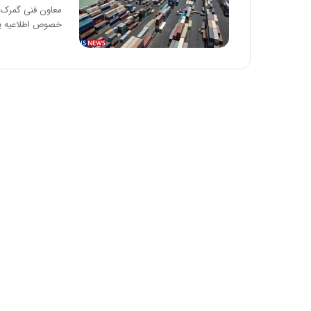
معاون فنی گمرک د
خصوص اطلاعیه 