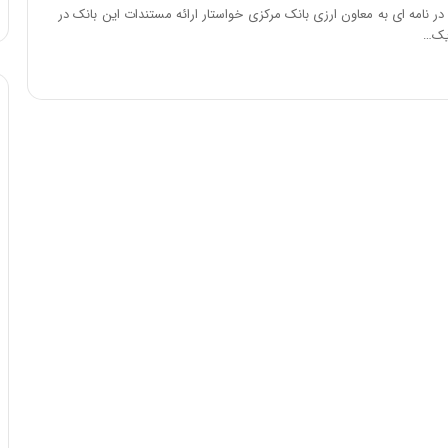
ا
ر نامه ای به معاون ارزی بانک مرکزی خواستار ارائه مستندات این بانک در
و
یک…
ر
م
ی
ا
ن
ه
؛
ب
ا
ز
ن
د
ه
پ
ن
ه
ا
ن
ی