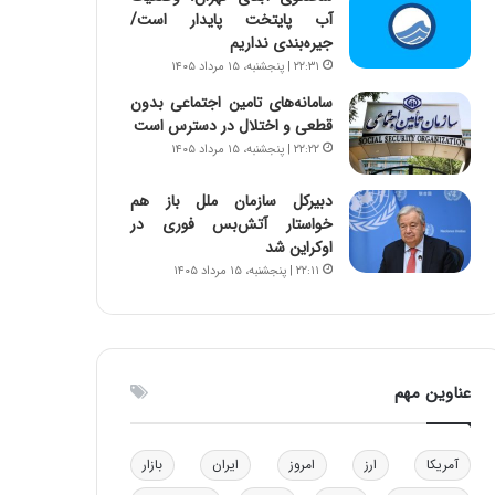
آب پایتخت پایدار است/
و
ا
جیره‌بندی نداریم
ب
ب
ر
ل
۲۲:۳۱ | پنجشنبه، ۱۵ مرداد ۱۴۰۵
ا
چ
سامانه‌های تامین اجتماعی بدون
ی
ن
قطعی و اختلال در دسترس است
ت
ی
۲۲:۲۲ | پنجشنبه، ۱۵ مرداد ۱۴۰۵
و
ن
ل
ق
دبیرکل سازمان ملل باز هم
ی
د
خواستار آتش‌بس فوری در
د
ر
اوکراین شد
خ
ت
۲۲:۱۱ | پنجشنبه، ۱۵ مرداد ۱۴۰۵
و
ی
د
ب
ر
ا
و
ی
ه
س
عناوین مهم
ا
ت
ی
د
ب
ا
آمریکا
ارز
امروز
ایران
بازار
ک