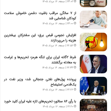
۲۳:۰۲ | جمعه، ۱۶ مرداد ۱۴۰۵
ه
ر
ج
ا
از ۷ سالگی مراقب باشید؛ دشمن خاموش سلامت
ز
ن
کودکان شناسایی شد
ا
|
ی
۲۳:۰۰ | جمعه، ۱۶ مرداد ۱۴۰۵
ا
ن
ع
ج
ت
افزایش نجومی قبض برق؛ این مشترکان بیشترین
ن
م
هزینه را می‌پردازند
گ
ا
۲۲:۵۲ | جمعه، ۱۶ مرداد ۱۴۰۵
،
د
ن
م
شرط ۲گانه ایران برای تنگه هرمز؛ تحریم‌ها و غرامت
ت
ر
به معادله برگشتند
و
د
۲۲:۳۳ | جمعه، ۱۶ مرداد ۱۴۰۵
ا
م
ن
ه
پرونده پول‌های نفتی جنجالی شد؛ وزیر نفت در
س
ن
یک‌قدمی استیضاح
ت
و
۲۲:۲۶ | جمعه، ۱۶ مرداد ۱۴۰۵
ه
ز
د
ا
با رأی ۸۶ سناتور؛ تحریم‌های تازه علیه ایران کلید خورد
ر
ز
۲۲:۲۰ | جمعه، ۱۶ مرداد ۱۴۰۵
م
ب