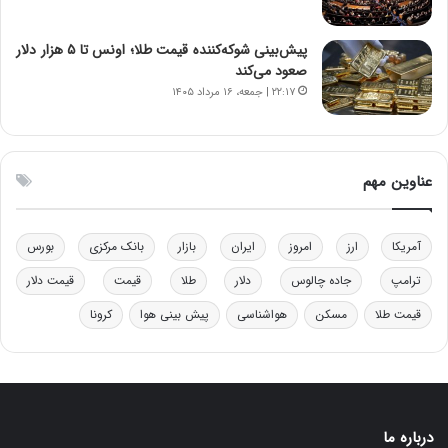
ق
ی
ا
ن
ب
ن
پیش‌بینی شوکه‌کننده قیمت طلا؛ اونس تا ۵ هزار دلار
ل
ر
صعود می‌کند
چ
ف
۲۲:۱۷ | جمعه، ۱۶ مرداد ۱۴۰۵
ن
ت
ی
ه
ن
ا
ق
س
عناوین مهم
د
ت
ر
ت
آمریکا
ارز
امروز
ایران
بازار
بانک مرکزی
بورس
ی
ب
ترامپ
جاده چالوس
دلار
طلا
قیمت
قیمت دلار
ا
قیمت طلا
مسکن
هواشناسی
پیش بینی هوا
کرونا
ی
س
ت
د
درباره ما