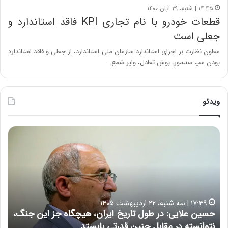
۱۴:۴۵ | شنبه، ۲۹ آبان ۱۴۰۰
قطعات خودرو با نام تجاری KPI فاقد استاندارد و
جعلی است
معاون نظارت بر اجرای استاندارد سازمان ملی استاندارد، از جعلی و فاقد استاندارد
بودن مپ سنسور، بوش تعادل، وایر شمع…
ویدئو
ح
ه
س
ش
ی
د
ن
ا
ع
ر
ل
د
ا
ر
۱۷:۳۹ | سه شنبه، ۲۲ اردیبهشت ۱۴۰۵
ی
ب
حسین علایی: در طول تاریخ ایران، هیچگاه جز این جنگ،
ه
ی
ا
نتوانسته در مقابل چنین قدرتی بایستد
ه
:
ر