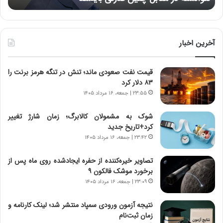
د
ه
ر
خ
ط
ط
و
ر
آخرین اخبار
ل
ا
ت
ب
قیمت نفت صعودی ماند؛ تنش در تنگه هرمز برنت را
ا
ر
۸۳ دلار کرد
ر
ت
ی
و
۲۳:۵۵ | جمعه، ۱۶ مرداد ۱۴۰۵
خ
ر
ا
م
شوک به مشمولان کالابرگ؛ زمان شارژ تغییر
ی
د
کرد+تاریخ جدید
ر
ر
۲۳:۴۲ | جمعه، ۱۶ مرداد ۱۴۰۵
ا
ا
ن
ق
تصاویر خیره‌کننده از حفره ایجادشده روی ماه پس از
،
ت
برخورد موشک فالکون ۹
ه
ص
۲۳:۰۹ | جمعه، ۱۶ مرداد ۱۴۰۵
ی
ا
چ
د
نتیجه آزمون ورودی سمپاد منتشر شد؛ لینک کارنامه و
گ
ا
زمان ثبت‌نام
ا
ی