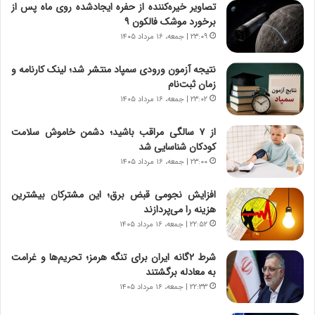
ق
ا
تصاویر خیره‌کننده از حفره ایجادشده روی ماه پس از
ت
ی
برخورد موشک فالکون ۹
ص
ا
۲۳:۰۹ | جمعه، ۱۶ مرداد ۱۴۰۵
ا
ت
د
ا
نتیجه آزمون ورودی سمپاد منتشر شد؛ لینک کارنامه و
ا
ق
زمان ثبت‌نام
ی
ا
۲۳:۰۲ | جمعه، ۱۶ مرداد ۱۴۰۵
ر
ی
ا
ر
از ۷ سالگی مراقب باشید؛ دشمن خاموش سلامت
ن
ا
کودکان شناسایی شد
|
ن
ا
۲۳:۰۰ | جمعه، ۱۶ مرداد ۱۴۰۵
د
ع
ر
ت
پ
افزایش نجومی قبض برق؛ این مشترکان بیشترین
م
ی
هزینه را می‌پردازند
ا
ح
۲۲:۵۲ | جمعه، ۱۶ مرداد ۱۴۰۵
د
م
م
ل
شرط ۲گانه ایران برای تنگه هرمز؛ تحریم‌ها و غرامت
ر
ه
به معادله برگشتند
د
آ
۲۲:۳۳ | جمعه، ۱۶ مرداد ۱۴۰۵
م
م
ه
ر