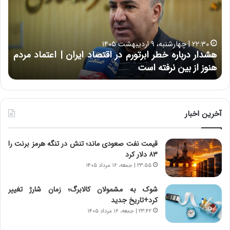
ا
ر
ر
ت
د
ب
ر
ه
خ
۲۲:۳۰ | چهارشنبه، ۹ اردیبهشت ۱۴۰۵
ب
ب
هشدار درباره خطر ابرتورم در اقتصاد ایران | اعتماد مردم
ح
ا
خ
هنوز از بین نرفته است
از ش
ر
ش‌
ه
ه
خ
ا
ط
ی
ر
ی
آخرین اخبار
ا
ا
ب
ز
قیمت نفت صعودی ماند؛ تنش در تنگه هرمز برنت را
ر
س
۸۳ دلار کرد
ت
ا
و
خ
۲۳:۵۵ | جمعه، ۱۶ مرداد ۱۴۰۵
ر
ت
م
م
شوک به مشمولان کالابرگ؛ زمان شارژ تغییر
د
ا
کرد+تاریخ جدید
ر
ن‌
۲۳:۴۲ | جمعه، ۱۶ مرداد ۱۴۰۵
ا
ه