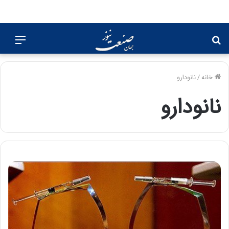
جستجو
منو
برای
خانه
/
نانودارو
نانودارو