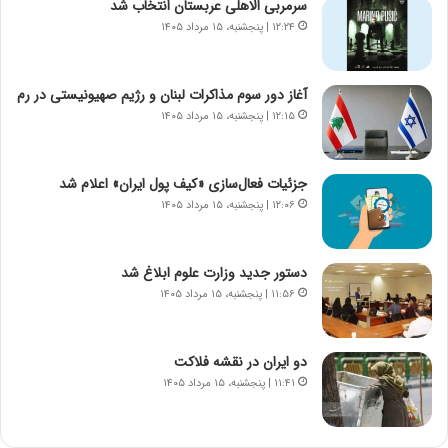
ا
ج
سرمربی الاهلی عربستان انتخاب شد
م
ن
۱۲:۲۴ | پنجشنبه، ۱۵ مرداد ۱۴۰۵
ه
گ
ج
،
د
ن
آغاز دور سوم مذاکرات لبنان و رژیم صهیونیستی در رم
ی
ت
۱۲:۱۵ | پنجشنبه، ۱۵ مرداد ۱۴۰۵
د
و
ا
ا
ی
ن
جزئیات فعال‌سازی «کیف پول ایران» اعلام شد
ر
س
۱۲:۰۶ | پنجشنبه، ۱۵ مرداد ۱۴۰۵
ا
ت
ن‌
ه
خ
د
دستور جدید وزارت علوم ابلاغ شد
و
ر
۱۱:۵۶ | پنجشنبه، ۱۵ مرداد ۱۴۰۵
د
م
ر
ق
و
ا
ب
ب
دو ایران در نقشه فلاکت
ر
ل
۱۱:۴۱ | پنجشنبه، ۱۵ مرداد ۱۴۰۵
ا
چ
ی
ن
ت
ی