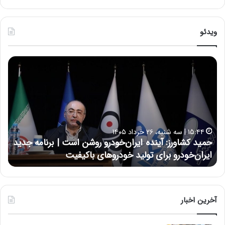
ویدئو
ح
ح
م
س
ی
ی
د
ن
ک
ع
ش
ل
ا
ا
۱۵:۴۴ | سه شنبه، ۲۶ خرداد ۱۴۰۵
و
ی
حمید کشاورز: آینده ایران‌خودرو روشن است | برنامه جدید
ح
ر
ی
ایران‌خودرو برای تولید خودروهای باکیفیت
ن
ز
:
:
د
آ
ر
ی
ط
ن
و
آخرین اخبار
د
ل
ه
ت