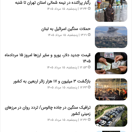
رگبار پراکنده در نیمه شمالی استان تهران تا شنبه
ا
ا
ی
ر
۱۳:۳۴ | پنجشنبه، ۱۵ مرداد ۱۴۰۵
ر
ی
ا
خ
ن‌
ا
حملات سنگین اسرائیل به لبنان
خ
ی
۱۳:۲۱ | پنجشنبه، ۱۵ مرداد ۱۴۰۵
و
ر
د
ا
ر
ن
قیمت جدید دلار، یورو و سایر ارزها امروز ۱۵ مردادماه
و
،
۱۴۰۵
ر
ه
۱۲:۵۳ | پنجشنبه، ۱۵ مرداد ۱۴۰۵
و
ی
ش
چ
بازگشت ۳ میلیون و ۱۷ هزار زائر اربعین به کشور
ن
گ
۱۲:۴۳ | پنجشنبه، ۱۵ مرداد ۱۴۰۵
ا
ا
س
ه
ت
ج
ترافیک سنگین در جاده چالوس/ تردد روان در مرزهای
|
ز
زمینی کشور
ب
ا
ر
۱۲:۳۶ | پنجشنبه، ۱۵ مرداد ۱۴۰۵
ی
ن
ن