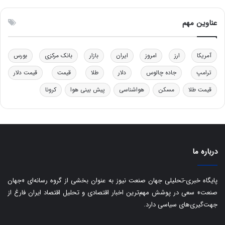
و
ن
ل
ق
عناوین مهم
ی
د
د
ر
خ
ت
آمریکا
ارز
امروز
ایران
بازار
بانک مرکزی
بورس
و
ی
د
ب
ترامپ
جاده چالوس
دلار
طلا
قیمت
قیمت دلار
ر
ا
قیمت طلا
مسکن
هواشناسی
پیش بینی هوا
کرونا
و
ی
ه
س
ا
ت
ی
د
ب
ا
درباره ما
ک
ی
ف
پایگاه خبری-تحلیلی جهان صنعت نیوز به عنوان بخشی از گروه رسانه‌ای «جهان
ی
صنعت» سعی در پوشش مهم‌ترین اخبار اقتصادی و تحلیل اقتصاد ایران فارغ از
ت
جهت‌گیری‌های سیاسی دارد.