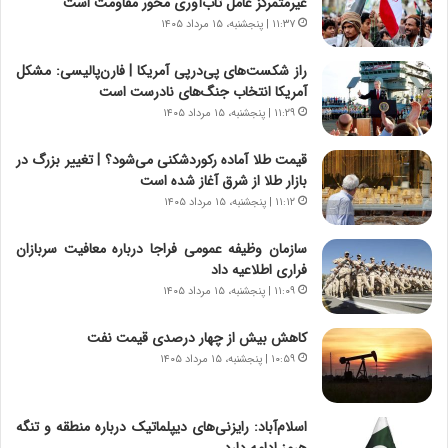
غیرمتمرکز عامل تاب‌آوری محور مقاومت است
ر
ه
۱۱:۳۷ | پنجشنبه، ۱۵ مرداد ۱۴۰۵
و
ی
ش
چ
راز شکست‌های پی‌درپی آمریکا | فارن‌پالیسی: مشکل
ن
گ
آمریکا انتخاب جنگ‌های نادرست است
ا
ا
۱۱:۲۹ | پنجشنبه، ۱۵ مرداد ۱۴۰۵
س
ه
ت
ج
قیمت طلا آماده رکوردشکنی می‌شود؟ | تغییر بزرگ در
|
ز
بازار طلا از شرق آغاز شده است
ب
ا
ر
۱۱:۱۲ | پنجشنبه، ۱۵ مرداد ۱۴۰۵
ی
ن
ن
ا
ج
سازمان وظیفه عمومی فراجا درباره معافیت سربازان
م
ن
فراری اطلاعیه داد
ه
گ
۱۱:۰۹ | پنجشنبه، ۱۵ مرداد ۱۴۰۵
ج
،
د
ن
کاهش بیش از چهار درصدی قیمت نفت
ی
ت
۱۰:۵۹ | پنجشنبه، ۱۵ مرداد ۱۴۰۵
د
و
ا
ا
ی
ن
اسلام‌آباد: رایزنی‌های دیپلماتیک درباره منطقه و تنگه
ر
س
هرمز ادامه دارد