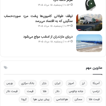
ا
ت
۱۰:۵۲ | پنجشنبه، ۱۵ مرداد ۱۴۰۵
ن‌
ه
خ
د
توقف طولانی کامیون‌ها پشت مرز؛ صورت‌حساب
و
ر
سنگینی که به اقتصاد می‌رسد
د
م
۱۰:۳۳ | پنجشنبه، ۱۵ مرداد ۱۴۰۵
ر
ق
و
ا
دریای مازندران از امشب مواج می‌شود
ب
ب
ر
ل
۱۰:۰۴ | پنجشنبه، ۱۵ مرداد ۱۴۰۵
ا
چ
ی
ن
ت
ی
و
ن
ل
ق
عناوین مهم
ی
د
د
ر
خ
ت
آمریکا
ارز
امروز
ایران
بازار
بانک مرکزی
بورس
و
ی
د
ب
ترامپ
جاده چالوس
دلار
طلا
قیمت
قیمت دلار
ر
ا
قیمت طلا
مسکن
هواشناسی
پیش بینی هوا
کرونا
و
ی