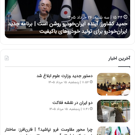
ک
ع
ش
ل
ا
ا
۱۵:۴۴ | سه شنبه، ۲۶ خرداد ۱۴۰۵
و
ی
حمید کشاورز: آینده ایران‌خودرو روشن است | برنامه جدید
ح
ر
ی
ایران‌خودرو برای تولید خودروهای باکیفیت
ن
ز
:
:
د
آ
ر
ی
ط
ن
و
آخرین اخبار
د
ل
ه
ت
دستور جدید وزارت علوم ابلاغ شد
ا
ا
ی
ر
۱۱:۵۶ | پنجشنبه، ۱۵ مرداد ۱۴۰۵
ر
ی
ا
خ
ن‌
ا
دو ایران در نقشه فلاکت
خ
ی
۱۱:۴۱ | پنجشنبه، ۱۵ مرداد ۱۴۰۵
و
ر
د
ا
ر
ن
چرا محور مقاومت فرو نپاشید؟ | فارن‌افرز: ساختار
و
،