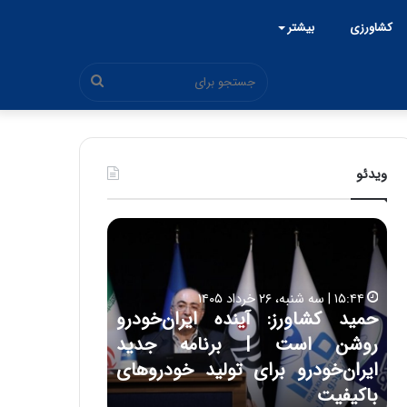
کشاورزی
بیشتر
جستجو
برای
ویدئو
ح
ح
م
س
ی
ی
د
ن
۱۵:۴۴ | سه شنبه، ۲۶ خرداد ۱۴۰۵
ک
ع
حمید کشاورز: آینده ایران‌خودرو
ش
ل
۱۷:۳۹ | سه شنبه، ۲۲ اردیبهشت ۱۴۰۵
روشن است | برنامه جدید
حسین علایی: 
ا
ا
و
ی
ه
ایران‌خودرو برای تولید خودروهای
هیچگاه جز ای
ر
ی
باکیفیت
مقابل چنین ق
ز
: