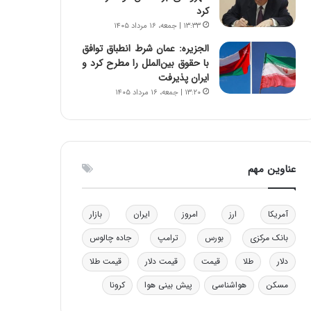
کرد
و
ا
۱۳:۳۳ | جمعه، ۱۶ مرداد ۱۴۰۵
ب
ب
ر
ل
الجزیره: عمان شرط انطباق توافق
ا
چ
با حقوق بین‌الملل را مطرح کرد و
ی
ن
ایران پذیرفت
ت
ی
۱۳:۲۰ | جمعه، ۱۶ مرداد ۱۴۰۵
و
ن
ل
ق
ی
د
د
ر
خ
ت
عناوین مهم
و
ی
د
ب
ر
ا
آمریکا
ارز
امروز
ایران
بازار
و
ی
ه
س
بانک مرکزی
بورس
ترامپ
جاده چالوس
ا
ت
ی
د
دلار
طلا
قیمت
قیمت دلار
قیمت طلا
ب
مسکن
هواشناسی
پیش بینی هوا
کرونا
ا
ک