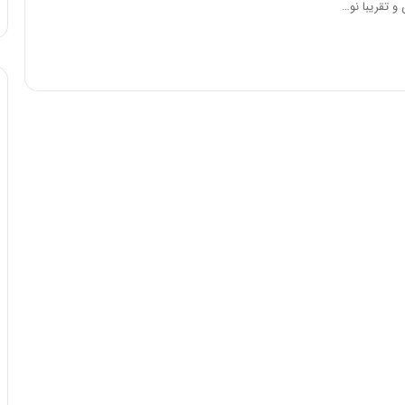
 تقریبا نو…
ا
و
ر
م
ی
ا
ن
ه
؛
ب
ا
ز
ن
د
ه
پ
ن
ه
ا
ن
ی