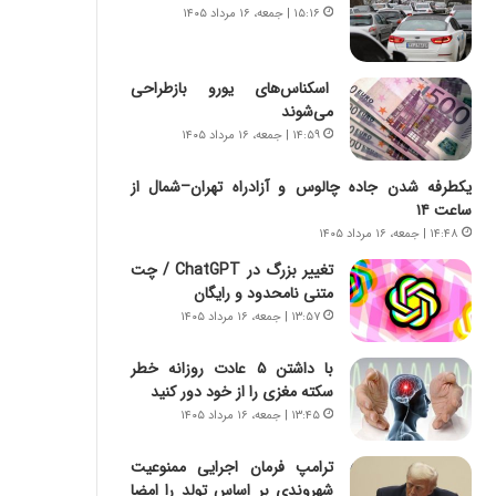
س
ه
۱۵:۱۶ | جمعه، ۱۶ مرداد ۱۴۰۵
ت
ج
|
ز
ب
ا
اسکناس‌های یورو بازطراحی
ر
ی
می‌شوند
ن
ن
۱۴:۵۹ | جمعه، ۱۶ مرداد ۱۴۰۵
ا
ج
م
ن
یکطرفه شدن جاده چالوس و آزادراه تهران–شمال از
ه
گ
ساعت ۱۴
ج
،
۱۴:۴۸ | جمعه، ۱۶ مرداد ۱۴۰۵
د
ن
ی
ت
تغییر بزرگ در ChatGPT / چت
د
و
متنی نامحدود و رایگان
ا
ا
۱۳:۵۷ | جمعه، ۱۶ مرداد ۱۴۰۵
ی
ن
ر
س
با داشتن ۵ عادت روزانه خطر
ا
ت
سکته مغزی را از خود دور کنید
ن‌
ه
۱۳:۴۵ | جمعه، ۱۶ مرداد ۱۴۰۵
خ
د
و
ر
ترامپ فرمان اجرایی ممنوعیت
د
م
شهروندی بر اساس تولد را امضا
ر
ق