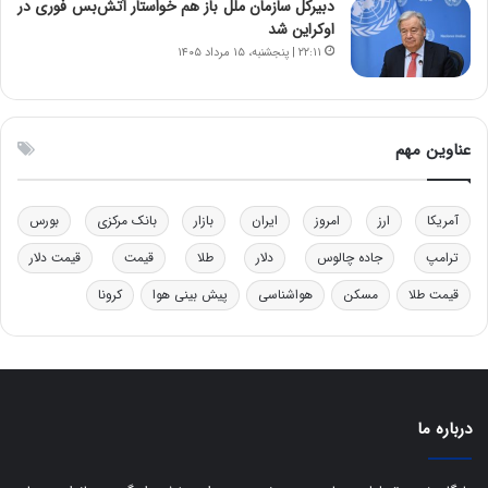
دبیرکل سازمان ملل باز هم خواستار آتش‌بس فوری در
چ
ف
اوکراین شد
ن
ت
۲۲:۱۱ | پنجشنبه، ۱۵ مرداد ۱۴۰۵
ی
ه
ن
ا
ق
س
د
ت
عناوین مهم
ر
ت
ی
ب
آمریکا
ارز
امروز
ایران
بازار
بانک مرکزی
بورس
ا
ترامپ
جاده چالوس
دلار
طلا
قیمت
قیمت دلار
ی
س
قیمت طلا
مسکن
هواشناسی
پیش بینی هوا
کرونا
ت
د
درباره ما