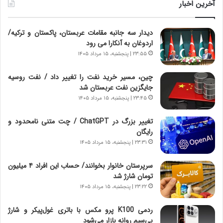
و
ر
آخرین اخبار
ل
ا
ت
ب
دیدار سه جانبه مقامات عربستان، پاکستان و ترکیه/
ا
ر
اردوغان به آنکارا می رود
ر
ت
ی
و
۲۳:۵۵ | پنجشنبه، ۱۵ مرداد ۱۴۰۵
خ
ر
ا
م
چین، مسیر خرید نفت را تغییر داد / نفت روسیه
ی
د
جایگزین نفت عربستان شد
ر
ر
۲۳:۴۵ | پنجشنبه، ۱۵ مرداد ۱۴۰۵
ا
ا
ن
ق
تغییر بزرگ در ChatGPT / چت متنی نامحدود و
،
ت
رایگان
ه
ص
۲۳:۳۱ | پنجشنبه، ۱۵ مرداد ۱۴۰۵
ی
ا
چ
د
سرپرستان خانوار بخوانند/ حساب این افراد ۴ میلیون
گ
ا
تومان شارژ شد
ا
ی
۲۳:۲۲ | پنجشنبه، ۱۵ مرداد ۱۴۰۵
ه
ر
ج
ا
ردمی K100 پرو مکس با باتری غول‌پیکر و شارژ
ز
ن
بی‌سیم روانه بازار می‌شود
ا
|