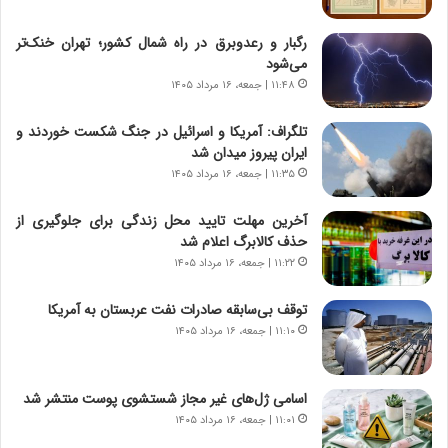
و
ی
ش
چ
رگبار و رعدوبرق در راه شمال کشور؛ تهران خنک‌تر
ن
گ
می‌شود
ا
ا
۱۱:۴۸ | جمعه، ۱۶ مرداد ۱۴۰۵
س
ه
ت
ج
تلگراف: آمریکا و اسرائیل در جنگ شکست خوردند و
|
ز
ایران پیروز میدان شد
ب
ا
ر
۱۱:۳۵ | جمعه، ۱۶ مرداد ۱۴۰۵
ی
ن
ن
ا
ج
آخرین مهلت تایید محل زندگی برای جلوگیری از
م
ن
حذف کالابرگ اعلام شد
ه
گ
۱۱:۲۲ | جمعه، ۱۶ مرداد ۱۴۰۵
ج
،
د
ن
توقف بی‌سابقه صادرات نفت عربستان به آمریکا
ی
ت
۱۱:۱۰ | جمعه، ۱۶ مرداد ۱۴۰۵
د
و
ا
ا
ی
ن
اسامی ژل‌های غیر مجاز شستشوی پوست منتشر شد
ر
س
۱۱:۰۱ | جمعه، ۱۶ مرداد ۱۴۰۵
ا
ت