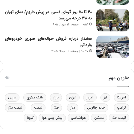
ن‌
ه
خ
د
۴۰ تا ۵۰ روز گرمای نسبی در پیش داریم/ دمای تهران
و
ر
به ۳۸ درجه می‌رسد
د
م
۱۰:۵۱ | جمعه، ۱۶ مرداد ۱۴۰۵
ر
ق
و
ا
ب
ب
هشدار درباره فروش حواله‌های صوری خودروهای
ر
ل
وارداتی
ا
چ
۱۰:۳۷ | جمعه، ۱۶ مرداد ۱۴۰۵
ی
ن
ت
ی
و
ن
ل
ق
عناوین مهم
ی
د
د
ر
خ
ت
آمریکا
ارز
امروز
ایران
بازار
بانک مرکزی
بورس
و
ی
د
ب
ترامپ
جاده چالوس
دلار
طلا
قیمت
قیمت دلار
ر
ا
قیمت طلا
مسکن
هواشناسی
پیش بینی هوا
کرونا
و
ی
ه
س
ا
ت