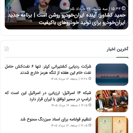
ا
ا
۱۵:۴۴ | سه شنبه، ۲۶ خرداد ۱۴۰۵
و
ی
حمید کشاورز: آینده ایران‌خودرو روشن است | برنامه جدید
ح
ر
ی
ایران‌خودرو برای تولید خودروهای باکیفیت
ن
ز
:
:
د
آ
ر
ی
ط
ن
و
آخرین اخبار
د
ل
ه
ت
شرکت ردیابی کشتیرانی کپلر: تنها ۶ نفت‌کش حامل
ا
ا
نفت خام این هفته از تنگه هرمز خارج شدند
ی
ر
ر
ی
۱۲:۲۸ | جمعه، ۱۶ مرداد ۱۴۰۵
ا
خ
ن‌
ا
شبکه ۱۴ اسرائیل: ارزیابی در اسرائیل این است که
خ
ی
ترامپ در مسیر توافق با ایران قرار دارد
و
ر
۱۲:۱۵ | جمعه، ۱۶ مرداد ۱۴۰۵
د
ا
ر
ن
تنظیم قولنامه برای اسناد سبزرنگ ممنوع شد
و
،
۱۲:۰۵ | جمعه، ۱۶ مرداد ۱۴۰۵
ر
ه