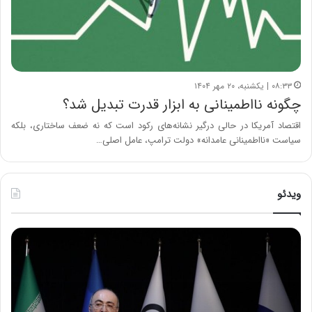
۰۸:۳۳ | یکشنبه، ۲۰ مهر ۱۴۰۴
چگونه نااطمینانی به ابزار قدرت تبدیل شد؟
اقتصاد آمریکا در حالی درگیر نشانه‌های رکود است که نه ضعف ساختاری، بلکه
سیاست «نااطمینانی عامدانه» دولت ترامپ، عامل اصلی…
ویدئو
ح
ح
م
س
ی
ی
د
ن
ک
ع
ش
ل