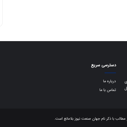
:
ا
ت
ا
ق
ا
ی
ر
ا
ن
ا
دسترسی سریع
ز
ش
ن
درباره ما
ی
ب
ل
تماس با ما
ه
۱
۵
ف
ر
الب با ذکر نام جهان صنعت نیوز بلامانع است.
و