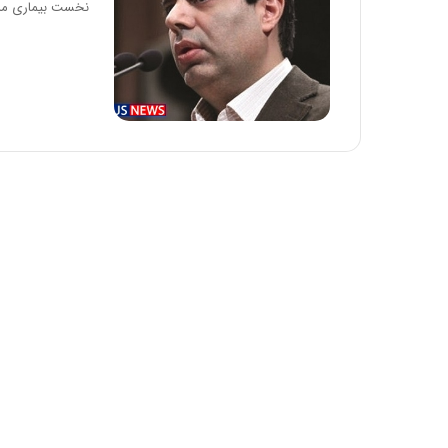
نخست بیماری مز
ه
خ
ط
ر
ا
ب
ر
ت
و
ر
م
د
ر
ا
ق
ت
ص
ا
د
ا
ی