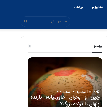
کشاورزی
بیشتر
جستجو
برای
ویدئو
چ
ح
ی
م
ن
ی
و
د
۱۵:۴۴ | سه شنبه، ۲۶ خرداد ۱۴۰۵
ب
ک
ی
حمید کشاورز:
ح
ش
ل
روشن است 
ر
ا
۱۲:۱۸ | دوشنبه، ۱۸ اسفند ۱۴۰۴
ا
و
 اتاق ایران از شنبه ۱۵
چین و بحران خاورمیانه؛ بازنده
ایران‌خودرو 
ن
ر
پنهان یا برنده بزرگ؟
باکیفیت
خ
ز