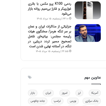
ردمی K100 پرو مکس با باتری
و
غول‌پیکر و شارژ بی‌سیم روانه بازار
ب
می‌شود
ر
۲۳:۱۰ | پنجشنبه، ۱۵ مرداد ۱۴۰۵
ا
ی
جزئیاتی از مذاکرات ایران و عمان
ت
بر سر تنگه هرمز/ سخنگوی هیات
و
رئیسه مجلس: بیانیه‌ای شامل
ل
تصحیح مسیر تردد دریایی در
ی
تنگه، در آستانه نهایی شدن است
د
۲۲:۵۵ | پنجشنبه، ۱۵ مرداد ۱۴۰۵
خ
و
د
ر
و
عناوین مهم
ه
ا
ی
آمریکا
ارز
امروز
ایران
بازار
ب
ا
بانک مرکزی
بورس
ترامپ
جاده چالوس
ک