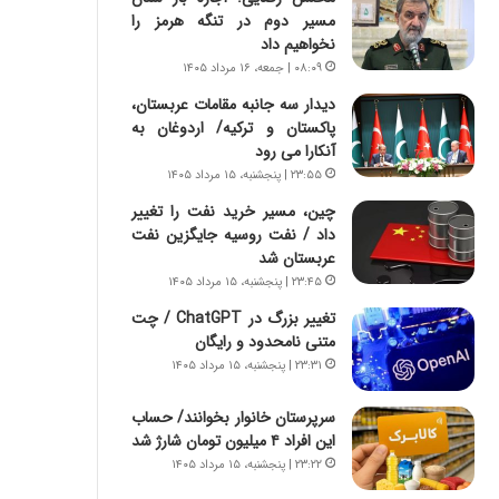
ا
س
مسیر دوم در تنگه هرمز را
ب
ت
نخواهیم داد
ر
|
۰۸:۰۹ | جمعه، ۱۶ مرداد ۱۴۰۵
ن
ب
د
ر
دیدار سه جانبه مقامات عربستان،
ه
ن
پاکستان و ترکیه/ اردوغان به
ب
ا
آنکارا می رود
ز
م
۲۳:۵۵ | پنجشنبه، ۱۵ مرداد ۱۴۰۵
ر
ه
چین، مسیر خرید نفت را تغییر
گ
ج
داد / نفت روسیه جایگزین نفت
؟
د
عربستان شد
ی
۲۳:۴۵ | پنجشنبه، ۱۵ مرداد ۱۴۰۵
د
ا
تغییر بزرگ در ChatGPT / چت
ی
متنی نامحدود و رایگان
ر
۲۳:۳۱ | پنجشنبه، ۱۵ مرداد ۱۴۰۵
ا
ن‌
سرپرستان خانوار بخوانند/ حساب
خ
این افراد ۴ میلیون تومان شارژ شد
و
۲۳:۲۲ | پنجشنبه، ۱۵ مرداد ۱۴۰۵
د
ر