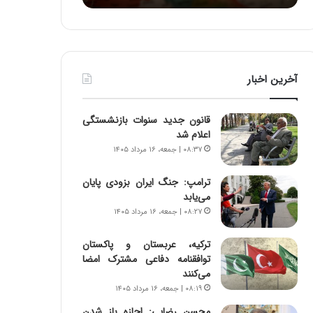
ا
:
و
آ
ر
ی
م
ن
ی
د
آخرین اخبار
ا
ه
ن
ا
ه
ی
قانون جدید سنوات بازنشستگی
؛
ر
اعلام شد
ب
ا
۰۸:۳۷ | جمعه، ۱۶ مرداد ۱۴۰۵
ا
ن‌
ز
خ
ترامپ: جنگ ایران بزودی پایان
ن
و
می‌یابد
د
د
۰۸:۲۷ | جمعه، ۱۶ مرداد ۱۴۰۵
ه
ر
پ
و
ن
ر
ترکیه، عربستان و پاکستان
ه
و
توافقنامه دفاعی مشترک امضا
ا
ش
می‌کنند
ن
ن
۰۸:۱۹ | جمعه، ۱۶ مرداد ۱۴۰۵
ی
ا
محسن رضایی: اجازه باز شدن