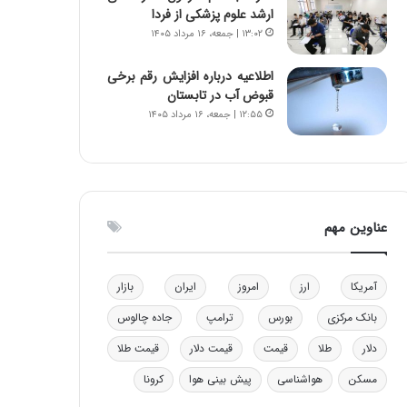
ارشد علوم پزشکی از فردا
ه
۱۳:۰۲ | جمعه، ۱۶ مرداد ۱۴۰۵
ی
و
ن
اطلاعیه درباره افزایش رقم برخی
ی
قبوض آب در تابستان
|
۱۲:۵۵ | جمعه، ۱۶ مرداد ۱۴۰۵
د
ب
ی
ر
ک
عناوین مهم
ل
ا
ت
ا
آمریکا
ارز
امروز
ایران
بازار
ق
بانک مرکزی
بورس
ترامپ
جاده چالوس
ا
ی
دلار
طلا
قیمت
قیمت دلار
قیمت طلا
ر
ا
مسکن
هواشناسی
پیش بینی هوا
کرونا
ن