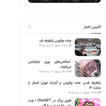
ه
ا
ا
و
ی
ر
ی
م
ا
ی
آخرین اخبار
ز
ا
س
ن
ا
ه
جاده چالوس یکطرفه شد
خ
؛
۱۵:۱۶ | جمعه، ۱۶ مرداد ۱۴۰۵
ت
ب
م
ا
ا
ز
اسکناس‌های یورو بازطراحی
ن‌
ن
می‌شوند
ه
د
۱۴:۵۹ | جمعه، ۱۶ مرداد ۱۴۰۵
ا
ه
ی
پ
ا
ن
یکطرفه شدن جاده چالوس و آزادراه تهران–شمال از
ت
ه
ساعت ۱۴
ا
ا
۱۴:۴۸ | جمعه، ۱۶ مرداد ۱۴۰۵
ق
ن
تغییر بزرگ در ChatGPT / چت
ا
ی
متنی نامحدود و رایگان