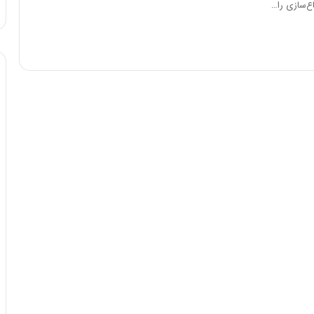
ناع‌سازی را…
ه
خ
ط
ر
ا
ب
ر
ت
و
ر
م
د
ر
ا
ق
ت
ص
ا
د
ا
ی