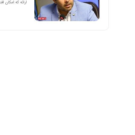
ارائه که امکان‌ اق
د
ر
ط
و
ل
ت
ا
ر
ی
خ
ا
ی
ر
ا
ن
،
ه
ی
چ
گ
ا