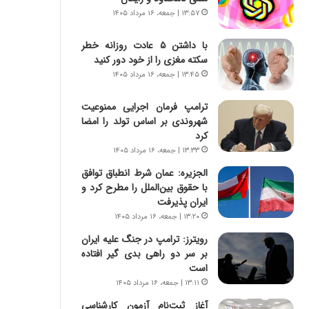
ی
ا
۱۳:۵۷ | جمعه، ۱۶ مرداد ۱۴۰۵
ر
ب
ا
ر
با داشتن ۵ عادت روزانه خطر
ن
ن
سکته مغزی را از خود دور کنید
د
د
ر
۱۳:۴۵ | جمعه، ۱۶ مرداد ۱۴۰۵
ه
پ
ب
ی
ز
ترامپ فرمان اجرایی ممنوعیت
ح
ر
شهروندی بر اساس تولد را امضا
م
گ
کرد
ل
؟
۱۳:۳۳ | جمعه، ۱۶ مرداد ۱۴۰۵
ه
الجزیره: عمان شرط انطباق توافق
آ
با حقوق بین‌الملل را مطرح کرد و
م
ایران پذیرفت
ر
۱۳:۲۰ | جمعه، ۱۶ مرداد ۱۴۰۵
ی
ک
رویترز: ترامپ در جنگ علیه ایران
ا
بر سر دو راهی بدی گیر افتاده
ی
است
ی
۱۳:۱۱ | جمعه، ۱۶ مرداد ۱۴۰۵
–
آغاز ثبت‌نام‌ آزمون کارشناسی
ص