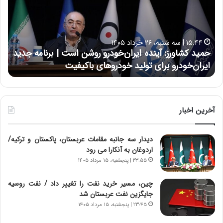
د
ن
ک
ع
ش
ل
ا
ا
۱۵:۴۴ | سه شنبه، ۲۶ خرداد ۱۴۰۵
و
ی
حمید کشاورز: آینده ایران‌خودرو روشن است | برنامه جدید
ح
ر
ی
ایران‌خودرو برای تولید خودروهای باکیفیت
ن
ز
:
:
د
آ
ر
ی
ط
ن
و
آخرین اخبار
د
ل
ه
ت
دیدار سه جانبه مقامات عربستان، پاکستان و ترکیه/
ا
ا
اردوغان به آنکارا می رود
ی
ر
ر
ی
۲۳:۵۵ | پنجشنبه، ۱۵ مرداد ۱۴۰۵
ا
خ
ن‌
ا
چین، مسیر خرید نفت را تغییر داد / نفت روسیه
خ
ی
جایگزین نفت عربستان شد
و
ر
۲۳:۴۵ | پنجشنبه، ۱۵ مرداد ۱۴۰۵
د
ا