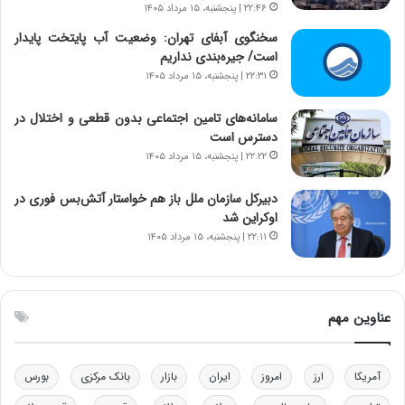
۲۲:۴۶ | پنجشنبه، ۱۵ مرداد ۱۴۰۵
ر
س
ا
ت
سخنگوی آبفای تهران: وضعیت آب پایتخت پایدار
ن‌
ه
است/ جیره‌بندی نداریم
خ
د
۲۲:۳۱ | پنجشنبه، ۱۵ مرداد ۱۴۰۵
و
ر
د
م
سامانه‌های تامین اجتماعی بدون قطعی و اختلال در
ر
ق
دسترس است
و
ا
۲۲:۲۲ | پنجشنبه، ۱۵ مرداد ۱۴۰۵
ب
ب
ر
ل
دبیرکل سازمان ملل باز هم خواستار آتش‌بس فوری در
ا
چ
اوکراین شد
ی
ن
۲۲:۱۱ | پنجشنبه، ۱۵ مرداد ۱۴۰۵
ت
ی
و
ن
ل
ق
ی
د
عناوین مهم
د
ر
خ
ت
و
ی
د
ب
آمریکا
ارز
امروز
ایران
بازار
بانک مرکزی
بورس
ر
ا