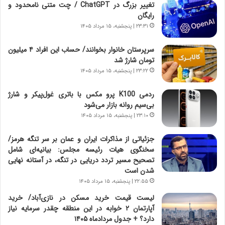
ر
ن
تغییر بزرگ در ChatGPT / چت متنی نامحدود و
و
،
رایگان
ر
ه
۲۳:۳۱ | پنجشنبه، ۱۵ مرداد ۱۴۰۵
و
ی
ش
چ
سرپرستان خانوار بخوانند/ حساب این افراد ۴ میلیون
ن
گ
تومان شارژ شد
ا
ا
۲۳:۲۲ | پنجشنبه، ۱۵ مرداد ۱۴۰۵
س
ه
ت
ج
ردمی K100 پرو مکس با باتری غول‌پیکر و شارژ
|
ز
بی‌سیم روانه بازار می‌شود
ب
ا
ر
۲۳:۱۰ | پنجشنبه، ۱۵ مرداد ۱۴۰۵
ی
ن
ن
ا
ج
جزئیاتی از مذاکرات ایران و عمان بر سر تنگه هرمز/
م
ن
سخنگوی هیات رئیسه مجلس: بیانیه‌ای شامل
ه
گ
تصحیح مسیر تردد دریایی در تنگه، در آستانه نهایی
ج
،
شدن است
د
ن
۲۲:۵۵ | پنجشنبه، ۱۵ مرداد ۱۴۰۵
ی
ت
لیست قیمت خرید مسکن در نازی‌آباد/ خرید
د
و
آپارتمان ۲ خوابه در این منطقه چقدر سرمایه نیاز
ا
ا
دارد؟ + جدول مردادماه ۱۴۰۵
ی
ن