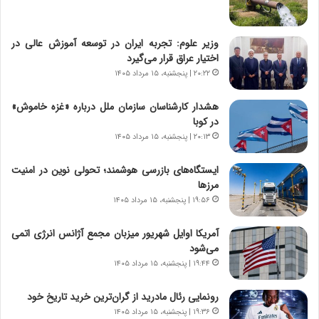
ر
ه
و
ی
ش
چ
وزیر علوم: تجربه ایران در توسعه آموزش عالی در
ن
گ
اختیار عراق قرار می‌گیرد
ا
ا
۲۰:۲۲ | پنجشنبه، ۱۵ مرداد ۱۴۰۵
س
ه
ت
ج
هشدار کارشناسان سازمان ملل درباره «غزه‌ خاموش»
|
ز
در کوبا
ب
ا
ر
۲۰:۱۳ | پنجشنبه، ۱۵ مرداد ۱۴۰۵
ی
ن
ن
ا
ج
ایستگاه‌های بازرسی هوشمند؛ تحولی نوین در امنیت
م
ن
مرزها
ه
گ
۱۹:۵۶ | پنجشنبه، ۱۵ مرداد ۱۴۰۵
ج
،
د
ن
آمریکا اوایل شهریور میزبان مجمع آژانس انرژی اتمی
ی
ت
می‌شود
د
و
۱۹:۴۴ | پنجشنبه، ۱۵ مرداد ۱۴۰۵
ا
ا
ی
ن
رونمایی رئال مادرید از گران‌ترین خرید تاریخ خود
ر
س
۱۹:۳۶ | پنجشنبه، ۱۵ مرداد ۱۴۰۵
ا
ت