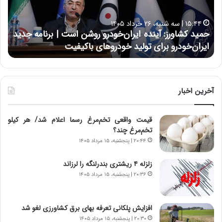
ش
ل
ا
ا
۱۵:۴۴ | سه شنبه، ۲۶ خرداد ۱۴۰۵
و
ی
حمید کشاورز: آینده ایران‌خودرو روشن است | برنامه جدید
ح
ر
ی
ایران‌خودرو برای تولید خودروهای باکیفیت
ن
ز
:
:
د
آ
ر
ی
ط
ن
و
آخرین اخبار
د
ل
ه
ت
قیمت واقعی تخم‌مرغ رسما اعلام شد/ هر کیلو
ا
ا
تخم‌مرغ چند؟
ی
ر
ر
ی
۲۰:۴۴ | پنجشنبه، ۱۵ مرداد ۱۴۰۵
ا
خ
ن‌
ا
زلزله ۴ ریشتری بندرلنگه را لرزاند
خ
ی
۲۰:۳۶ | پنجشنبه، ۱۵ مرداد ۱۴۰۵
و
ر
د
ا
ر
ن
افزایش پلکانی تعرفه بهای برق کشاورزی لغو شد
و
،
۲۰:۳۰ | پنجشنبه، ۱۵ مرداد ۱۴۰۵