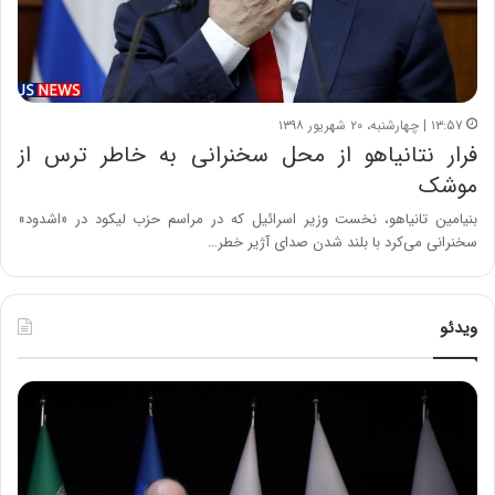
۱۳:۵۷ | چهارشنبه، ۲۰ شهریور ۱۳۹۸
فرار نتانیاهو از محل سخنرانی به خاطر ترس از
موشک
بنیامین تانیاهو، نخست وزیر اسرائیل که در مراسم حزب لیکود در «اشدود»
سخنرانی می‌کرد با بلند شدن صدای آژیر خطر…
ویدئو
ح
ح
م
س
ی
ی
د
ن
ک
ع