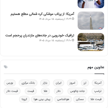
ن‌
ه
خ
د
آمریکا: از پرتاب موشکی کره شمالی مطلع هستیم
و
ر
۱۹:۲۹ | پنجشنبه، ۱۵ مرداد ۱۴۰۵
د
م
ر
ق
و
ا
ب
ب
ترافیک خودرویی در جاده‌های مازندران پرحجم است
ر
ل
۱۹:۲۰ | پنجشنبه، ۱۵ مرداد ۱۴۰۵
ا
چ
ی
ن
ت
ی
و
ن
ل
ق
عناوین مهم
ی
د
د
ر
خ
ت
آمریکا
ارز
امروز
ایران
بازار
بانک مرکزی
بورس
و
ی
د
ب
ترامپ
جاده چالوس
دلار
طلا
قیمت
قیمت دلار
ر
ا
قیمت طلا
مسکن
هواشناسی
پیش بینی هوا
کرونا
و
ی
ه
س