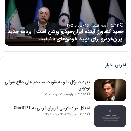
د
ن
ک
ع
ش
ل
ا
ا
۱۵:۴۴ | سه شنبه، ۲۶ خرداد ۱۴۰۵
و
ی
حمید کشاورز: آینده ایران‌خودرو روشن است | برنامه جدید
ح
ر
ی
ایران‌خودرو برای تولید خودروهای باکیفیت
ن
ز
:
:
د
آ
ر
ی
ط
ن
و
آخرین اخبار
د
ل
ه
ت
تعهد دبیرکل ناتو به تقویت سیستم های دفاع هوایی
ا
ا
اوکراین
ی
ر
ر
ی
۲۳:۵۶ | چهارشنبه، ۱۴ مرداد ۱۴۰۵
ا
خ
ن‌
ا
اختلال در دسترسی کاربران ایرانی به ChatGPT
خ
ی
۲۳:۴۳ | چهارشنبه، ۱۴ مرداد ۱۴۰۵
و
ر
د
ا