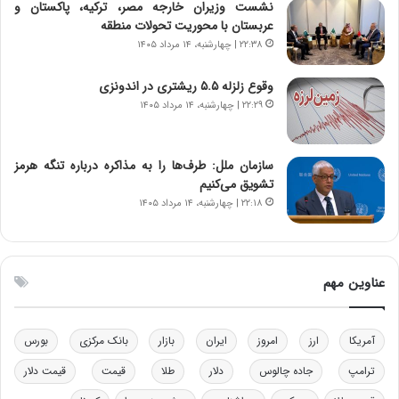
نشست وزیران خارجه مصر، ترکیه، پاکستان و
ر
س
عربستان با محوریت تحولات منطقه
ا
ت
۲۲:۳۸ | چهارشنبه، ۱۴ مرداد ۱۴۰۵
ن‌
ه
خ
د
وقوع زلزله ۵.۵ ریشتری در اندونزی
و
ر
۲۲:۲۹ | چهارشنبه، ۱۴ مرداد ۱۴۰۵
د
م
ر
ق
و
ا
ب
ب
سازمان ملل: طرف‌ها را به مذاکره درباره تنگه هرمز
ر
ل
تشویق می‌کنیم
ا
چ
۲۲:۱۸ | چهارشنبه، ۱۴ مرداد ۱۴۰۵
ی
ن
ت
ی
و
ن
ل
ق
عناوین مهم
ی
د
د
ر
خ
ت
آمریکا
ارز
امروز
ایران
بازار
بانک مرکزی
بورس
و
ی
د
ب
ترامپ
جاده چالوس
دلار
طلا
قیمت
قیمت دلار
ر
ا