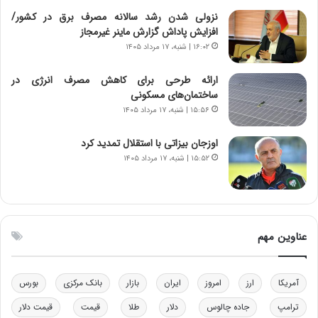
ه
ر
نزولی شدن رشد سالانه مصرف برق در کشور/
ن
ی
افزایش پاداش گزارش ماینر غیرمجاز
و
ک
۱۶:۰۲ | شنبه، ۱۷ مرداد ۱۴۰۵
ز
ا
ا
ی
ارائه طرحی برای کاهش مصرف انرژی در
ز
ی
ساختمان‌های مسکونی
ب
–
۱۵:۵۶ | شنبه، ۱۷ مرداد ۱۴۰۵
ی
ص
ن
ه
ن
ی
اوزجان بیزاتی با استقلال تمدید کرد
ر
و
۱۵:۵۲ | شنبه، ۱۷ مرداد ۱۴۰۵
ف
ن
ت
ی
ه
|
ا
د
س
ب
عناوین مهم
ت
ی
ر
ک
آمریکا
ارز
امروز
ایران
بازار
بانک مرکزی
بورس
ل
ا
ترامپ
جاده چالوس
دلار
طلا
قیمت
قیمت دلار