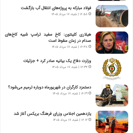
ق
ا
فولاد مبارکه به پروژه‌های انتقال آب بازگشت
ت
ی
۱۶:۵۸ | شنبه، ۱۷ مرداد ۱۴۰۵
ص
ا
ا
ت
د
ا
هیلاری کلینتون: کاخ سفید ترامپ شبیه کاخ‌های
ا
ق
صدام در زمان سقوط است
ی
ا
۱۶:۳۸ | شنبه، ۱۷ مرداد ۱۴۰۵
ر
ی
ا
ر
وزارت دفاع یک بیانیه صادر کرد + جزئیات
ن
ا
|
۱۶:۳۴ | شنبه، ۱۷ مرداد ۱۴۰۵
ن
ا
د
ع
ر
ت
پ
دستمزد کارگران در شهریورماه دوباره ترمیم می‌شود؟
م
ی
۱۶:۲۹ | شنبه، ۱۷ مرداد ۱۴۰۵
ا
ح
د
م
م
ل
یازدهمین اجلاس وزرای فرهنگ بریکس آغاز شد
ر
ه
۱۶:۱۲ | شنبه، ۱۷ مرداد ۱۴۰۵
د
آ
م
م