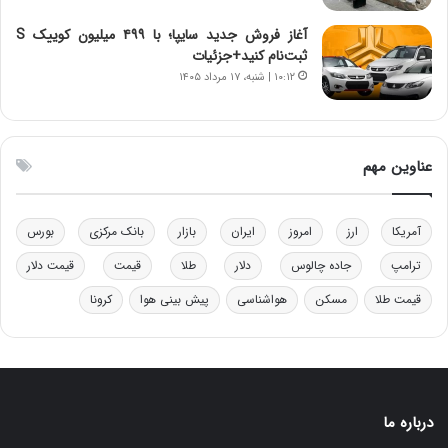
ن
ن
آغاز فروش جدید سایپا؛ با ۴۹۹ میلیون کوییک S
ر
ثبت‌نام کنید+جزئیات
ف
۱۰:۱۲ | شنبه، ۱۷ مرداد ۱۴۰۵
ت
ه
ا
س
عناوین مهم
ت
آمریکا
ارز
امروز
ایران
بازار
بانک مرکزی
بورس
ترامپ
جاده چالوس
دلار
طلا
قیمت
قیمت دلار
قیمت طلا
مسکن
هواشناسی
پیش بینی هوا
کرونا
درباره ما