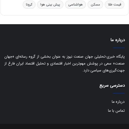
ت
قیمت طلا
مسکن
هواشناسی
پیش بینی هوا
کرونا
ا
ق
ا
ی
ر
ا
درباره ما
ن
:
ا
پایگاه خبری-تحلیلی جهان صنعت نیوز به عنوان بخشی از گروه رسانه‌ای «جهان
ت
صنعت» سعی در پوشش مهم‌ترین اخبار اقتصادی و تحلیل اقتصاد ایران فارغ از
ا
جهت‌گیری‌های سیاسی دارد.
ق
ا
ی
دسترسی سریع
ر
ا
درباره ما
ن
ا
تماس با ما
ز
ش
ن