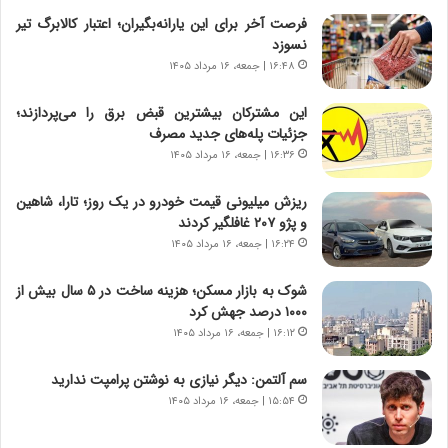
ا
ه
فرصت آخر برای این یارانه‌بگیران؛ اعتبار کالابرگ تیر
ی
پ
نسوزد
ا
ن
۱۶:۴۸ | جمعه، ۱۶ مرداد ۱۴۰۵
ت
ه
ا
ا
این مشترکان بیشترین قبض برق را می‌پردازند؛
ق
ن
جزئیات پله‌های جدید مصرف
ا
ی
۱۶:۳۶ | جمعه، ۱۶ مرداد ۱۴۰۵
ی
ا
ر
ب
ریزش میلیونی قیمت خودرو در یک روز؛ تارا، شاهین
ا
ر
و پژو ۲۰۷ غافلگیر کردند
ن
ن
د
۱۶:۲۴ | جمعه، ۱۶ مرداد ۱۴۰۵
د
ر
ه
پ
ب
شوک به بازار مسکن؛ هزینه ساخت در ۵ سال بیش از
ی
ز
۱۰۰۰ درصد جهش کرد
ح
ر
۱۶:۱۲ | جمعه، ۱۶ مرداد ۱۴۰۵
م
گ
ل
؟
سم آلتمن: دیگر نیازی به نوشتن پرامپت ندارید
ه
۱۵:۵۴ | جمعه، ۱۶ مرداد ۱۴۰۵
آ
م