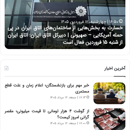
ا
ن
ر
و
ت
ب
ب
ح
۱۶:۵۰ | چهارشنبه، ۱۲ فروردین ۱۴۰۵
ه
ر
خسارت به بخش‌هایی از ساختمان‌های اتاق ایران در پی
ب
ا
حمله آمریکایی – صهیونی | دبیرکل اتاق ایران: اتاق ایران
خ
ن
از شنبه ۱۵ فروردین فعال است
چ
ش‌
خ
ه
ا
ا
و
ی
ر
ی
م
آخرین اخبار
ا
ی
ز
ا
خبر مهم برای بازنشستگان؛ اعلام زمان و علت قطع
س
ن
مستمری
ا
ه
خ
؛
۱۷:۱۳ | جمعه، ۱۶ مرداد ۱۴۰۵
ت
ب
م
ا
از گوشت ۴ هزار تومانی تا قیمت میلیونی؛ مقصر
ا
ز
گرانی امروز کیست؟
ن‌
ن
۱۷:۰۰ | جمعه، ۱۶ مرداد ۱۴۰۵
ه
د