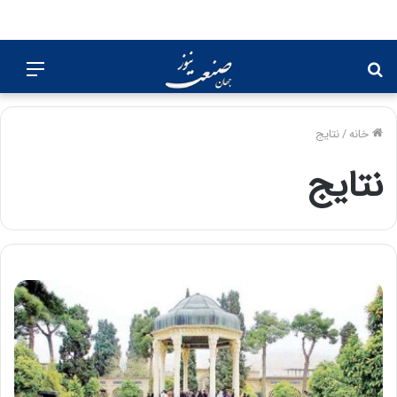
جستجو
منو
برای
خانه
/
نتایج
نتایج