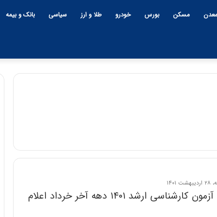
عدن
مسکن
بورس
خودرو
طلا و ارز
سیاسی
بانک و بیمه
چ
ی
ن
و
ب
ح
ر
۱۲:۱۸ | دوشنبه، ۱۸ اسفند ۱۴۰۴
ا
نتیجه اولیه آزمون کارشناسی ارشد ۱۴۰۱ دهه آخر خرداد اعلام
چین و بحران خاورمیانه؛ بازند
ن
پنهان یا برنده بزرگ؟
خ