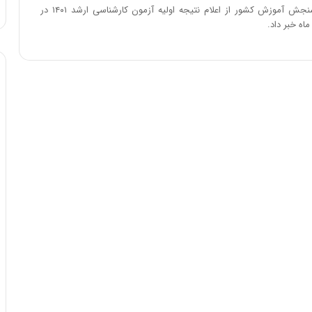
ا
رییس سازمان سنجش آموزش کشور از اعلام نتیجه اولیه آزمون کارشناسی ارشد ۱۴۰۱ در
و
ماه خبر داد.
ر
م
ی
ا
ن
ه
؛
ب
ا
ز
ن
د
ه
پ
ن
ه
ا
ن
ی