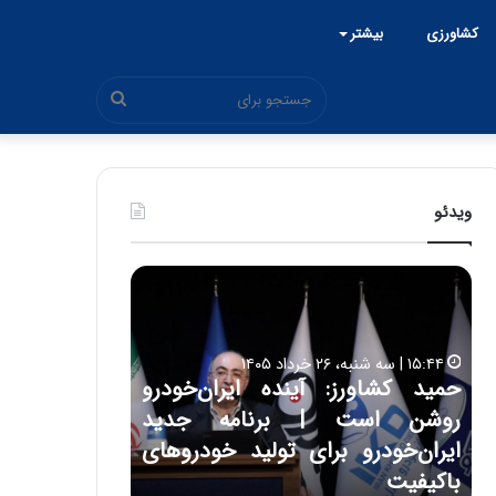
کشاورزی
بیشتر
جستجو
برای
ویدئو
ح
ح
م
س
ی
ی
د
ن
۱۵:۴۴ | سه شنبه، ۲۶ خرداد ۱۴۰۵
ک
ع
حمید کشاورز: آینده ایران‌خودرو
ش
ل
۱۷:۳۹ | سه شنبه، ۲۲ اردیبهشت ۱۴۰۵
روشن است | برنامه جدید
حسین علایی: 
ا
ا
و
ی
ه
ایران‌خودرو برای تولید خودروهای
هیچگاه جز ای
ر
ی
باکیفیت
مقابل چنین ق
ز
: