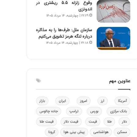
وقوع زلزله ۵.۵ ریشتری در
و
ا
اندونزی
ب
ب
۲۲:۲۹ | چهارشنبه، ۱۴ مرداد ۱۴۰۵
ر
ل
ا
چ
سازمان ملل: طرف‌ها را به مذاکره
ی
ن
درباره تنگه هرمز تشویق می‌کنیم
ت
ی
۲۲:۱۸ | چهارشنبه، ۱۴ مرداد ۱۴۰۵
و
ن
ل
ق
ی
د
د
ر
خ
ت
و
ی
عناوین مهم
د
ب
ر
ا
و
ی
آمریکا
ارز
امروز
ایران
بازار
ه
س
ا
ت
بانک مرکزی
بورس
ترامپ
جاده چالوس
ی
د
ب
دلار
طلا
قیمت
قیمت دلار
قیمت طلا
ا
مسکن
هواشناسی
پیش بینی هوا
کرونا
ک