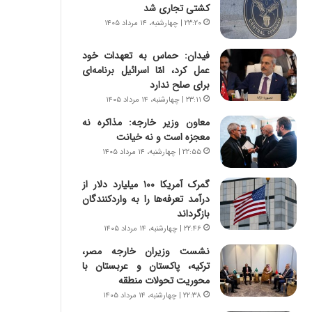
س
ه
کشتی تجاری شد
ت
ج
۲۳:۲۰ | چهارشنبه، ۱۴ مرداد ۱۴۰۵
|
ز
ب
ا
فیدان: حماس به تعهدات خود
ر
ی
عمل کرد، امّا اسرائیل برنامه‌ای
ن
ن
برای صلح ندارد
ا
ج
۲۳:۱۱ | چهارشنبه، ۱۴ مرداد ۱۴۰۵
م
ن
ه
گ
معاون وزیر خارجه: مذاکره نه
ج
،
معجزه است و نه خیانت
د
ن
۲۲:۵۵ | چهارشنبه، ۱۴ مرداد ۱۴۰۵
ی
ت
د
و
گمرک آمریکا ۱۰۰ میلیارد دلار از
ا
ا
درآمد تعرفه‌ها را به واردکنندگان
ی
ن
بازگرداند
ر
س
۲۲:۴۶ | چهارشنبه، ۱۴ مرداد ۱۴۰۵
ا
ت
نشست وزیران خارجه مصر،
ن‌
ه
ترکیه، پاکستان و عربستان با
خ
د
محوریت تحولات منطقه
و
ر
د
م
۲۲:۳۸ | چهارشنبه، ۱۴ مرداد ۱۴۰۵
ر
ق