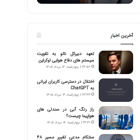
:
د
آ
ر
ی
ط
ن
و
د
ل
آخرین اخبار
ه
ت
ا
ا
ی
ر
تعهد دبیرکل ناتو به تقویت
ر
ی
سیستم های دفاع هوایی اوکراین
ا
خ
۲۳:۵۶ | چهارشنبه، ۱۴ مرداد ۱۴۰۵
ن‌
ا
خ
ی
اختلال در دسترسی کاربران ایرانی
و
ر
به ChatGPT
د
ا
۲۳:۴۳ | چهارشنبه، ۱۴ مرداد ۱۴۰۵
ر
ن
و
،
ر
ه
راز رنگ آبی در صندلی های
و
ی
هواپیما چیست؟
ش
چ
۲۳:۳۱ | چهارشنبه، ۱۴ مرداد ۱۴۰۵
ن
گ
ا
ا
سنتکام مدعی تغییر مسیر ۴۸