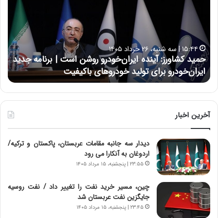
ی
ی
د
ن
ک
ع
ش
ل
ا
ا
۱۵:۴۴ | سه شنبه، ۲۶ خرداد ۱۴۰۵
و
ی
حمید کشاورز: آینده ایران‌خودرو روشن است | برنامه جدید
ح
ر
ی
ایران‌خودرو برای تولید خودروهای باکیفیت
ن
ز
:
:
د
آ
ر
ی
ط
ن
و
آخرین اخبار
د
ل
ه
ت
دیدار سه جانبه مقامات عربستان، پاکستان و ترکیه/
ا
ا
اردوغان به آنکارا می رود
ی
ر
ر
ی
۲۳:۵۵ | پنجشنبه، ۱۵ مرداد ۱۴۰۵
ا
خ
ن‌
ا
چین، مسیر خرید نفت را تغییر داد / نفت روسیه
خ
ی
جایگزین نفت عربستان شد
و
ر
۲۳:۴۵ | پنجشنبه، ۱۵ مرداد ۱۴۰۵
د
ا