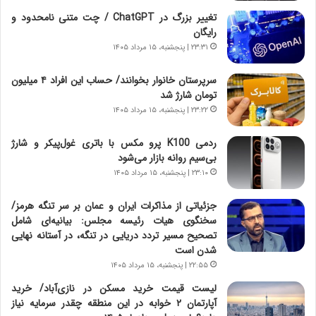
ر
ن
تغییر بزرگ در ChatGPT / چت متنی نامحدود و
و
،
رایگان
ر
ه
۲۳:۳۱ | پنجشنبه، ۱۵ مرداد ۱۴۰۵
و
ی
ش
چ
سرپرستان خانوار بخوانند/ حساب این افراد ۴ میلیون
ن
گ
تومان شارژ شد
ا
ا
۲۳:۲۲ | پنجشنبه، ۱۵ مرداد ۱۴۰۵
س
ه
ت
ج
ردمی K100 پرو مکس با باتری غول‌پیکر و شارژ
|
ز
بی‌سیم روانه بازار می‌شود
ب
ا
ر
۲۳:۱۰ | پنجشنبه، ۱۵ مرداد ۱۴۰۵
ی
ن
ن
ا
ج
جزئیاتی از مذاکرات ایران و عمان بر سر تنگه هرمز/
م
ن
سخنگوی هیات رئیسه مجلس: بیانیه‌ای شامل
ه
گ
تصحیح مسیر تردد دریایی در تنگه، در آستانه نهایی
ج
،
شدن است
د
ن
۲۲:۵۵ | پنجشنبه، ۱۵ مرداد ۱۴۰۵
ی
ت
لیست قیمت خرید مسکن در نازی‌آباد/ خرید
د
و
آپارتمان ۲ خوابه در این منطقه چقدر سرمایه نیاز
ا
ا