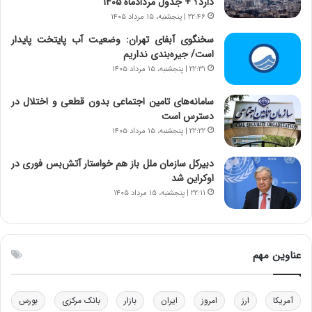
دارد؟ + جدول مردادماه ۱۴۰۵
ی
ن
۲۲:۴۶ | پنجشنبه، ۱۵ مرداد ۱۴۰۵
ر
س
ا
ت
سخنگوی آبفای تهران: وضعیت آب پایتخت پایدار
ن‌
ه
است/ جیره‌بندی نداریم
خ
د
۲۲:۳۱ | پنجشنبه، ۱۵ مرداد ۱۴۰۵
و
ر
د
م
سامانه‌های تامین اجتماعی بدون قطعی و اختلال در
ر
ق
دسترس است
و
ا
۲۲:۲۲ | پنجشنبه، ۱۵ مرداد ۱۴۰۵
ب
ب
ر
ل
دبیرکل سازمان ملل باز هم خواستار آتش‌بس فوری در
ا
چ
اوکراین شد
ی
ن
۲۲:۱۱ | پنجشنبه، ۱۵ مرداد ۱۴۰۵
ت
ی
و
ن
ل
ق
ی
د
عناوین مهم
د
ر
خ
ت
و
ی
د
ب
آمریکا
ارز
امروز
ایران
بازار
بانک مرکزی
بورس