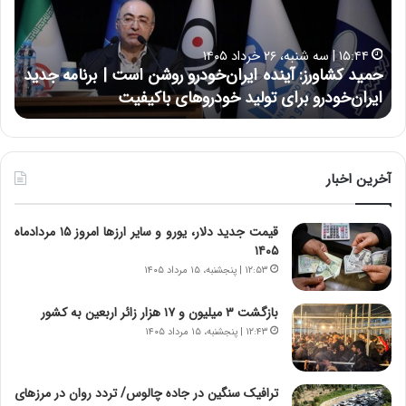
ک
ع
ش
ل
ا
ا
۱۵:۴۴ | سه شنبه، ۲۶ خرداد ۱۴۰۵
و
ی
حمید کشاورز: آینده ایران‌خودرو روشن است | برنامه جدید
ح
ر
ی
ایران‌خودرو برای تولید خودروهای باکیفیت
ن
ز
:
:
د
آ
ر
ی
ط
ن
و
آخرین اخبار
د
ل
ه
ت
قیمت جدید دلار، یورو و سایر ارزها امروز ۱۵ مردادماه
ا
ا
۱۴۰۵
ی
ر
ر
ی
۱۲:۵۳ | پنجشنبه، ۱۵ مرداد ۱۴۰۵
ا
خ
ن‌
ا
بازگشت ۳ میلیون و ۱۷ هزار زائر اربعین به کشور
خ
ی
۱۲:۴۳ | پنجشنبه، ۱۵ مرداد ۱۴۰۵
و
ر
د
ا
ر
ن
ترافیک سنگین در جاده چالوس/ تردد روان در مرزهای
و
،