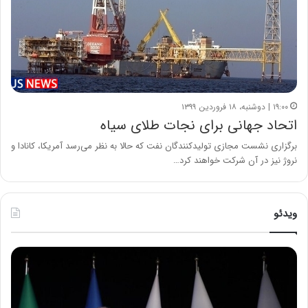
۱۹:۰۰ | دوشنبه، ۱۸ فروردین ۱۳۹۹
اتحاد جهانی برای نجات طلای سیاه
برگزاری نشست مجازی تولیدکنندگان نفت که حالا به نظر می‌رسد آمریکا، کانادا و
نروژ نیز در آن شرکت خواهند کرد…
ویدئو
ح
ح
م
س
ی
ی
د
ن