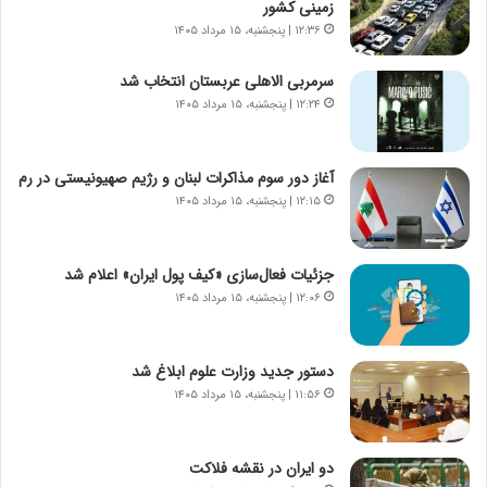
زمینی کشور
ر
ه
۱۲:۳۶ | پنجشنبه، ۱۵ مرداد ۱۴۰۵
و
ی
ش
چ
سرمربی الاهلی عربستان انتخاب شد
ن
گ
۱۲:۲۴ | پنجشنبه، ۱۵ مرداد ۱۴۰۵
ا
ا
س
ه
ت
ج
آغاز دور سوم مذاکرات لبنان و رژیم صهیونیستی در رم
|
ز
ب
۱۲:۱۵ | پنجشنبه، ۱۵ مرداد ۱۴۰۵
ا
ر
ی
ن
ن
ا
ج
جزئیات فعال‌سازی «کیف پول ایران» اعلام شد
م
ن
۱۲:۰۶ | پنجشنبه، ۱۵ مرداد ۱۴۰۵
ه
گ
ج
،
د
ن
دستور جدید وزارت علوم ابلاغ شد
ی
ت
۱۱:۵۶ | پنجشنبه، ۱۵ مرداد ۱۴۰۵
د
و
ا
ا
ی
ن
دو ایران در نقشه فلاکت
ر
س