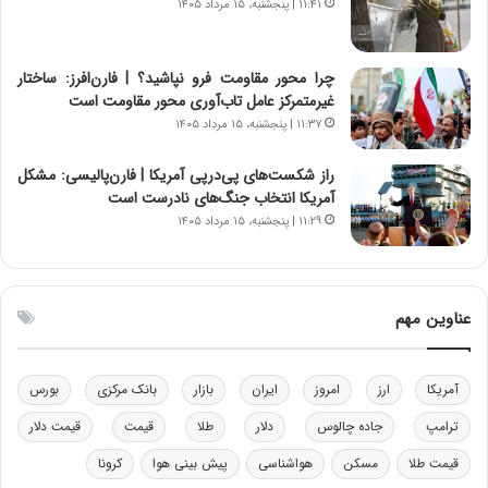
۱۱:۴۱ | پنجشنبه، ۱۵ مرداد ۱۴۰۵
ا
ت
ن‌
ه
خ
د
چرا محور مقاومت فرو نپاشید؟ | فارن‌افرز: ساختار
و
ر
غیرمتمرکز عامل تاب‌آوری محور مقاومت است
د
م
۱۱:۳۷ | پنجشنبه، ۱۵ مرداد ۱۴۰۵
ر
ق
و
ا
ب
ب
راز شکست‌های پی‌درپی آمریکا | فارن‌پالیسی: مشکل
ر
ل
آمریکا انتخاب جنگ‌های نادرست است
ا
چ
۱۱:۲۹ | پنجشنبه، ۱۵ مرداد ۱۴۰۵
ی
ن
ت
ی
و
ن
ل
ق
عناوین مهم
ی
د
د
ر
خ
ت
آمریکا
ارز
امروز
ایران
بازار
بانک مرکزی
بورس
و
ی
د
ب
ترامپ
جاده چالوس
دلار
طلا
قیمت
قیمت دلار
ر
ا
قیمت طلا
مسکن
هواشناسی
پیش بینی هوا
کرونا
و
ی