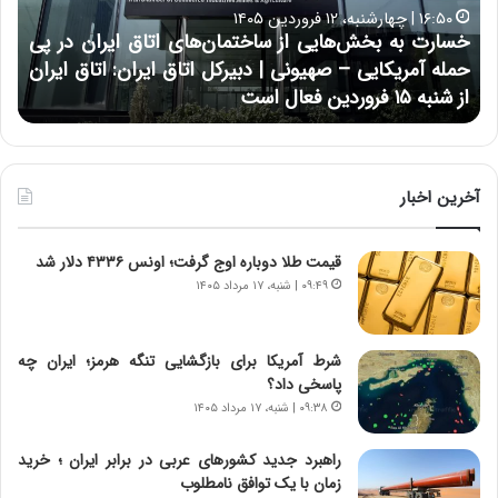
ب
ح
۱۶:۵۰ | چهارشنبه، ۱۲ فروردین ۱۴۰۵
ه
ر
خسارت به بخش‌هایی از ساختمان‌های اتاق ایران در پی
ب
ا
حمله آمریکایی – صهیونی | دبیرکل اتاق ایران: اتاق ایران
خ
ن
از شنبه ۱۵ فروردین فعال است
چ
ش‌
خ
ه
ا
ا
و
ی
ر
ی
م
آخرین اخبار
ا
ی
ز
ا
قیمت طلا دوباره اوج گرفت؛ اونس ۴۳۳۶ دلار شد
س
ن
ا
ه
۰۹:۴۹ | شنبه، ۱۷ مرداد ۱۴۰۵
خ
؛
ت
ب
م
ا
شرط آمریکا برای بازگشایی تنگه هرمز؛ ایران چه
ا
ز
پاسخی داد؟
ن‌
ن
۰۹:۳۸ | شنبه، ۱۷ مرداد ۱۴۰۵
ه
د
ا
ه
راهبرد جدید کشورهای عربی در برابر ایران ؛ خرید
ی
پ
زمان با یک توافق نامطلوب
ا
ن