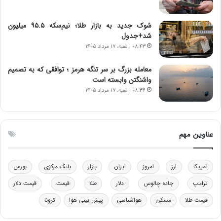
ا
ی
شوک جدید به بازار طلا؛ نیم‌سکه ۹۵.۵ میلیون
ی
شد+جدول
–
۰۸:۴۳ | شنبه، ۱۷ مرداد ۱۴۰۵
ص
ه
ی
معامله بزرگ بر سر تنگه هرمز ؛ توافقی که به تصمیم
و
واشنگتن وابسته است
ن
۰۸:۳۶ | شنبه، ۱۷ مرداد ۱۴۰۵
ی
|
د
ب
عناوین مهم
ی
ر
ک
آمریکا
ارز
امروز
ایران
بازار
بانک مرکزی
بورس
ل
ا
ترامپ
جاده چالوس
دلار
طلا
قیمت
قیمت دلار
ت
قیمت طلا
مسکن
هواشناسی
پیش بینی هوا
کرونا
ا
ق