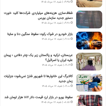
۰۹:۳۵ | شنبه، ۱۷ مرداد ۱۴۰۵
ت
ه
ا
ا
شفاف‌سازی هزینه‌های میلیاردی شرکت‌ها کلید خورد؛
ق
ن
دستور جدید سازمان بورس
ا
ی
۰۹:۲۸ | شنبه، ۱۷ مرداد ۱۴۰۵
ی
ا
ر
ب
بازار خودرو در شوک رکود؛ سقوط سنگین دنا و ساینا
ا
ر
ن
۰۹:۱۸ | شنبه، ۱۷ مرداد ۱۴۰۵
ن
د
د
ر
ه
پ
ب
عربستان، ترکیه و پاکستان زیر یک چتر دفاعی ؛ پیمان
ی
ز
علیه ایران یا اسرائیل؟
ح
ر
۰۹:۰۹ | شنبه، ۱۷ مرداد ۱۴۰۵
م
گ
ل
؟
کالابرگ این خانوارها تا شهریور شارژ نمی‌شود؛ جزئیات
ه
زمان جدید
آ
۰۹:۰۰ | شنبه، ۱۷ مرداد ۱۴۰۵
م
ر
سقوط یورو در بازار ارز؛ قیمت دلار ۱۸۷ هزار تومان شد
ی
۰۸:۵۱ | شنبه، ۱۷ مرداد ۱۴۰۵
ک