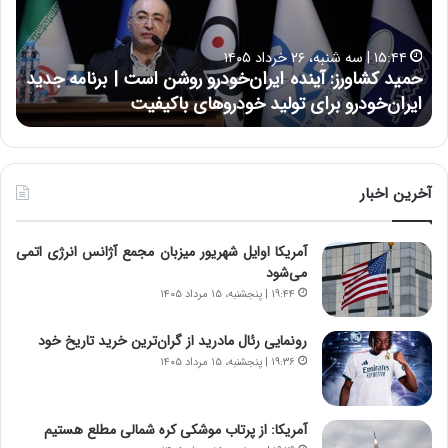
ک
ع
ش
ل
ا
ا
۱۵:۴۴ | سه شنبه، ۲۶ خرداد ۱۴۰۵
و
ی
حمید کشاورز: آینده ایران‌خودرو روشن است | برنامه جدید
ح
ر
ی
ایران‌خودرو برای تولید خودروهای باکیفیت
ن
ز
:
:
د
آ
ر
ی
ط
ن
و
آخرین اخبار
د
ل
ه
ت
آمریکا اوایل شهریور میزبان مجمع آژانس انرژی اتمی
ا
ا
می‌شود
ی
ر
ر
ی
۱۹:۴۴ | پنجشنبه، ۱۵ مرداد ۱۴۰۵
ا
خ
ن‌
ا
رونمایی رئال مادرید از گران‌ترین خرید تاریخ خود
خ
ی
۱۹:۳۶ | پنجشنبه، ۱۵ مرداد ۱۴۰۵
و
ر
د
ا
ر
ن
آمریکا: از پرتاب موشکی کره شمالی مطلع هستیم
و
،