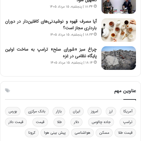
ا
ت
۱۸:۳۴ | پنجشنبه، ۱۵ مرداد ۱۴۰۵
ن‌
ه
خ
د
آیا مصرف قهوه و نوشیدنی‌های کافئین‌دار در دوران
و
ر
بارداری مجاز است؟
د
م
۱۸:۲۳ | پنجشنبه، ۱۵ مرداد ۱۴۰۵
ر
ق
و
ا
ب
ب
چراغ سبز «شورای صلح» ترامپ به ساخت اولین
ر
ل
پایگاه نظامی در غزه
ا
چ
۱۸:۱۴ | پنجشنبه، ۱۵ مرداد ۱۴۰۵
ی
ن
ت
ی
و
ن
ل
ق
عناوین مهم
ی
د
د
ر
خ
ت
آمریکا
ارز
امروز
ایران
بازار
بانک مرکزی
بورس
و
ی
د
ب
ترامپ
جاده چالوس
دلار
طلا
قیمت
قیمت دلار
ر
ا
قیمت طلا
مسکن
هواشناسی
پیش بینی هوا
کرونا
و
ی