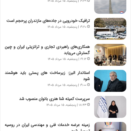
۱۹:۲۹ | پنجشنبه، ۱۵ مرداد ۱۴۰۵
ر
ه
و
ی
ش
چ
ترافیک خودرویی در جاده‌های مازندران پرحجم است
ن
گ
۱۹:۲۰ | پنجشنبه، ۱۵ مرداد ۱۴۰۵
ا
ا
س
ه
ت
ج
همکاری‌های راهبردی تجاری و ترانزیتی ایران و چین
|
ز
گسترش می‌یابد
ب
ا
ر
۱۹:۱۲ | پنجشنبه، ۱۵ مرداد ۱۴۰۵
ی
ن
ن
ا
ج
استاندار البرز: زیرساخت های پستی باید هوشمند
م
ن
شود
ه
گ
۱۹:۰۰ | پنجشنبه، ۱۵ مرداد ۱۴۰۵
ج
،
د
ن
سرپرست کمیته شنا هنری بانوان منصوب شد
ی
ت
۱۸:۴۳ | پنجشنبه، ۱۵ مرداد ۱۴۰۵
د
و
ا
ا
ی
ن
زمینه عرضه خدمات فنی و مهندسی ایران در روسیه
ر
س
تسهیل شود