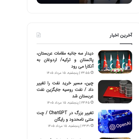
:
د
آ
ر
ی
ط
ن
و
د
ل
آخرین اخبار
ه
ت
ا
ا
ی
ر
دیدار سه جانبه مقامات عربستان،
ر
ی
پاکستان و ترکیه/ اردوغان به
ا
خ
آنکارا می رود
ن‌
ا
۲۳:۵۵ | پنجشنبه، ۱۵ مرداد ۱۴۰۵
خ
ی
و
ر
چین، مسیر خرید نفت را تغییر
د
ا
داد / نفت روسیه جایگزین نفت
ر
ن
عربستان شد
و
،
۲۳:۴۵ | پنجشنبه، ۱۵ مرداد ۱۴۰۵
ر
ه
تغییر بزرگ در ChatGPT / چت
و
ی
متنی نامحدود و رایگان
ش
چ
۲۳:۳۱ | پنجشنبه، ۱۵ مرداد ۱۴۰۵
ن
گ
ا
ا