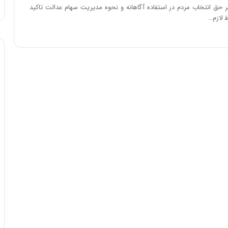
ا
حق انتخاب مردم در استفاده آگاهانه و نحوه مدیریت سهام عدالت تاکید
و
 لازم…
ر
م
ی
ا
ن
ه
؛
ب
ا
ز
ن
د
ه
پ
ن
ه
ا
ن
ی