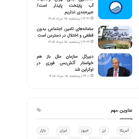
آب پایتخت پایدار است/
و
ا
جیره‌بندی نداریم
ب
ب
ر
ل
۲۲:۳۱ | پنجشنبه، ۱۵ مرداد ۱۴۰۵
ا
چ
سامانه‌های تامین اجتماعی بدون
ی
ن
قطعی و اختلال در دسترس است
ت
ی
۲۲:۲۲ | پنجشنبه، ۱۵ مرداد ۱۴۰۵
و
ن
ل
ق
دبیرکل سازمان ملل باز هم
ی
د
خواستار آتش‌بس فوری در
د
ر
اوکراین شد
خ
ت
۲۲:۱۱ | پنجشنبه، ۱۵ مرداد ۱۴۰۵
و
ی
د
ب
ر
ا
و
ی
ه
س
عناوین مهم
ا
ت
ی
د
ب
ا
آمریکا
ارز
امروز
ایران
بازار
ک