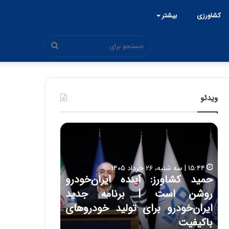
کشاورزی
بیشتر
جستجو
برای
ویدئو
ح
ح
م
س
ی
ی
د
ن
۱۵:۴۴ | سه شنبه، ۲۶ خرداد ۱۴۰۵
ک
ع
حمید کشاورز: آینده ایران‌خودرو
ش
ل
۱۷:۳۹ | سه شنبه، ۲۲ اردیبهشت ۱۴۰۵
روشن است | برنامه جدید
حسین علایی: 
ا
ا
و
ی
ه
ایران‌خودرو برای تولید خودروهای
هیچگاه جز ای
ر
ی
باکیفیت
مقابل چنین ق
ز
: